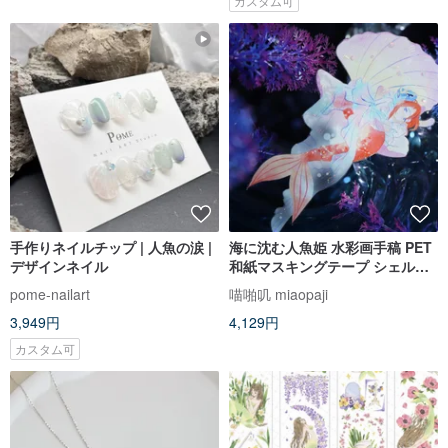
カスタム可
手作りネイルチップ | 人魚の涙 |
海に沈む人魚姫 水彩画手稿 PET
デザインネイル
和紙マスキングテープ シェルラ
イト シェルシルバー 10m巻
pome-nailart
喵啪叽 miaopaji
3,949円
4,129円
カスタム可