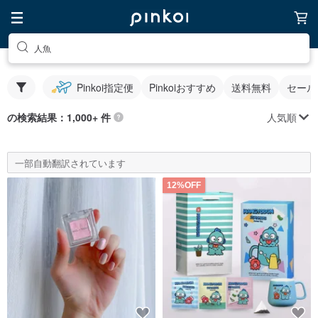
人魚
Pinkoi指定便
Pinkoiおすすめ
送料無料
セール
人気順
の検索結果：1,000+ 件
一部自動翻訳されています
12%OFF