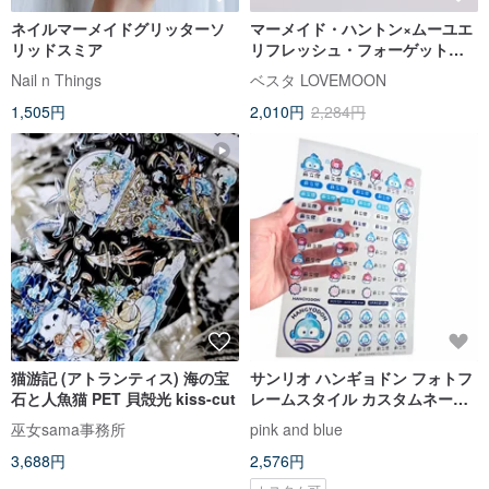
ネイルマーメイドグリッターソ
マーメイド・ハントン×ムーユエ
リッドスミア
リフレッシュ・フォーゲット・
ユア・ウォリーズ・ティー
Nail n Things
ベスタ LOVEMOON
1,505円
2,010円
2,284円
猫游記 (アトランティス) 海の宝
サンリオ ハンギョドン フォトフ
石と人魚猫 PET 貝殻光 kiss-cut
レームスタイル カスタムネーム
シール A5 UV クリスタル 防水
巫女sama事務所
pink and blue
立体ステッカー
3,688円
2,576円