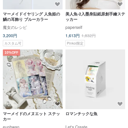
マーメイドイヤリング 人魚姫の
美人魚-2入墨身貼紙原創手繪ステ
鱗の耳飾り ブルーカラー
ッカー
魔女のレシピ
paperself
3,200円
1,613円
1,832円
カスタム可
Pinkoi限定
10%OFF
マーメイドのメヌエット ステッ
ロマンチックな魚
カー
eunhwan
Let's Create