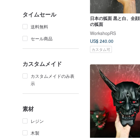
タイムセール
日本の狐面 黒と白、全
の狐面
送料無料
WorkshopRS
セール商品
US$ 240.00
カスタム可
カスタムメイド
カスタムメイドのみ表
示
素材
レジン
木製