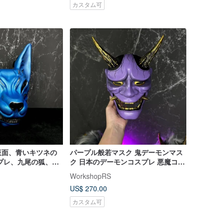
カスタム可
仮面、青いキツネの
パープル般若マスク 鬼デーモンマス
プレ、九尾の狐、日
ク 日本のデーモンコスプレ 悪魔コス
の仮面、キツネの仮
プレマスク
WorkshopRS
US$ 270.00
カスタム可