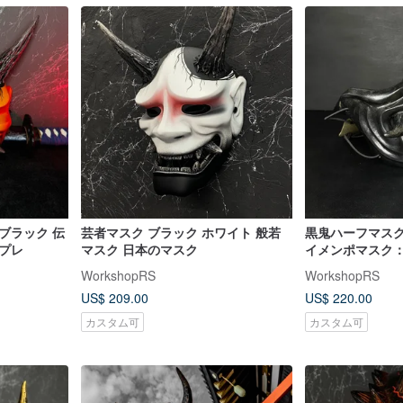
ブラック 伝
芸者マスク ブラック ホワイト 般若
黒鬼ハーフマスク
プレ
マスク 日本のマスク
イメンポマスク
ティールブラッ
WorkshopRS
WorkshopRS
US$ 209.00
US$ 220.00
カスタム可
カスタム可