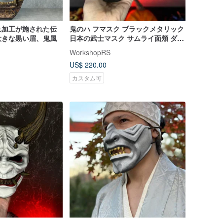
れ加工が施された伝
鬼のハ フマスク ブラックメタリック
大きな黒い眉、鬼風
日本の武士マスク サムライ面頬 ダメ
ージ加工
WorkshopRS
US$ 220.00
カスタム可