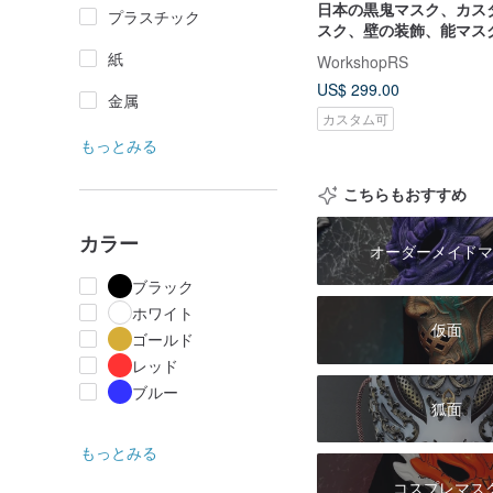
日本の黒鬼マスク、カス
プラスチック
スク、壁の装飾、能マス
紙
WorkshopRS
US$ 299.00
金属
カスタム可
もっとみる
こちらもおすすめ
カラー
オーダーメイドマ
ブラック
ホワイト
仮面
ゴールド
レッド
ブルー
狐面
もっとみる
コスプレマス