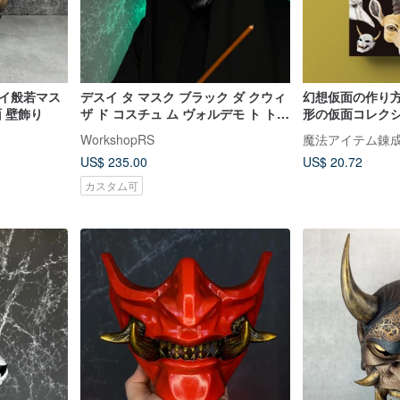
ライ般若マス
デスイ タ マスク ブラック ダ クウィ
幻想仮面の作り
 壁飾り
ザ ド コスチュ ム ヴォルデモ ト トム
形の仮面コレク
リドル コスプレ
WorkshopRS
魔法アイテム錬
US$ 235.00
US$ 20.72
カスタム可