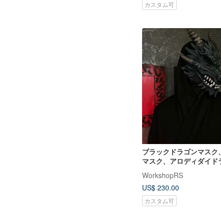
カスタム可
ブラックドラゴンマスク
マスク、アロディダイド
クコスプレ、ハロウィン
WorkshopRS
ムドラゴンエイジウェア
US$ 230.00
のドラゴンマスク
カスタム可