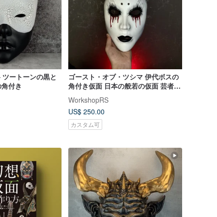
– ツートーンの黒と
ゴースト・オブ・ツシマ 伊代ボスの
の角付き
角付き仮面 日本の般若の仮面 芸者の
仮面
WorkshopRS
US$ 250.00
カスタム可