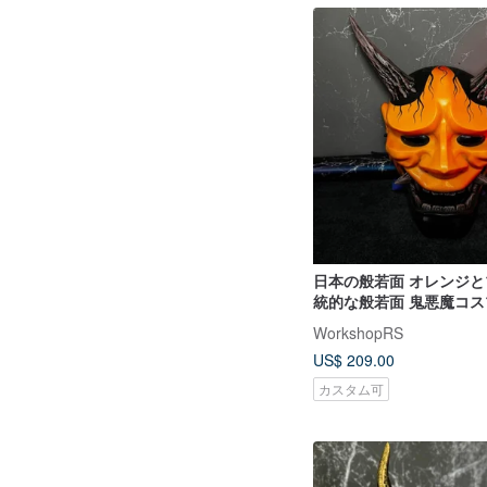
日本の般若面 オレンジと
統的な般若面 鬼悪魔コス
WorkshopRS
US$ 209.00
カスタム可