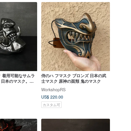
 着用可能なサムラ
侍のハ フマスク ブロンズ 日本の武
：日本のマスク。ス
士マスク 原神の面頬 鬼のマスク
ク
WorkshopRS
US$ 220.00
カスタム可