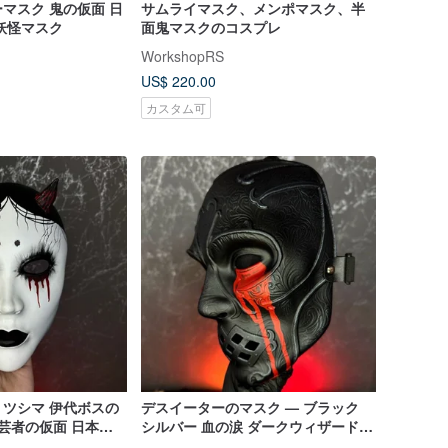
鬼の仮面 日
サムライマスク、メンポマスク、半
の鬼コスプレ 妖怪マスク
面鬼マスクのコスプレ
WorkshopRS
US$ 220.00
カスタム可
ツシマ 伊代ボスの
デスイーターのマスク — ブラック
シルバー 血の涙 ダークウィザードマ
スク ハリー・ポッター