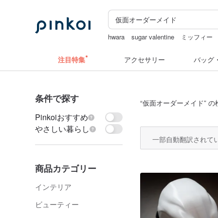
hwara
sugar valentine
ミッフィー
クリスマス
注目特集
アクセサリー
バッグ
条件で探す
“
仮面オーダーメイド
” 
Pinkoiおすすめ
やさしい暮らし
一部自動翻訳されて
商品カテゴリー
インテリア
ビューティー