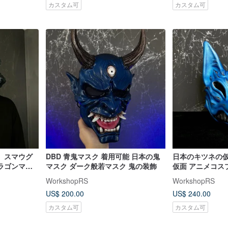
カスタム可
カスタム可
、スマウグ
DBD 青鬼マスク 着用可能 日本の鬼
日本のキツネの
ラゴンマス
マスク ダーク般若マスク 鬼の装飾
仮面 アニメコス
コスチュー
本の青いキツネ
WorkshopRS
WorkshopRS
ラブル中国
面着用
US$ 200.00
US$ 240.00
カスタム可
カスタム可