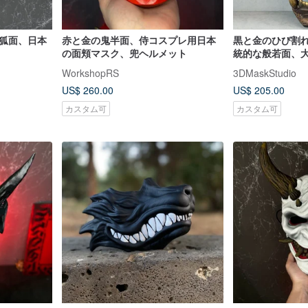
顔狐面、日本
赤と金の鬼半面、侍コスプレ用日本
黒と金のひび割
の面頬マスク、兜ヘルメット
統的な般若面、
WorkshopRS
3DMaskStudio
US$ 260.00
US$ 205.00
カスタム可
カスタム可