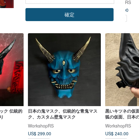
WorkshopRS
WorkshopRS
US$ 220.00
US$ 275.00
確定
カスタム可
カスタム可
日本の鬼マスク、伝統的な青鬼マス
黒いキツネの仮
飾り
ク、カスタム壁鬼マスク
狐の仮面、日本
プレ
WorkshopRS
WorkshopRS
US$ 299.00
US$ 240.00