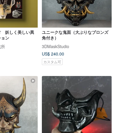
方 妖しく美しい異
ユニークな鬼面（大ぶりなブロンズ
ション
角付き）
成所
3DMaskStudio
US$ 240.00
カスタム可