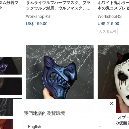
タム般若マ
サムライウルフハーフマスク、ブラ
ホワイト鬼ホラーマスク 
ク
ックウルフ対馬、ウルフマスク、キ
本
ツネハーフフェイスマスク
WorkshopRS
WorkshopRS
US$ 199.00
US$ 215.00
カスタム可
スク
我們建議的瀏覽環境
侍のハーフマスク パープル 日本の武
ゴースト・オブ・
士マスク 原神の面頬 鬼のマスク
仮面 般若の仮面 芸者の仮面 日本の
ク
鬼の仮面