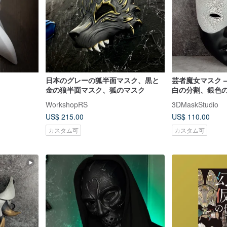
日本のグレーの狐半面マスク、黒と
芸者魔女マスク 
金の狼半面マスク、狐のマスク
白の分割、銀色
WorkshopRS
3DMaskStudio
US$ 215.00
US$ 110.00
カスタム可
カスタム可