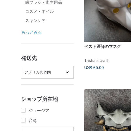
歯ブラシ・衛生用品
コスメ・ネイル
スキンケア
もっとみる
ペスト医師のマスク
発送先
Tasha's craft
US$ 65.00
アメリカ合衆国
ショップ所在地
ジョージア
台湾