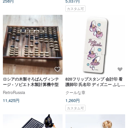
258円
5,037円
カスタム可
ロシアの木製そろばんヴィンテ
820フリップスタンプ 会計印 看
ージ - ソビエト木製計算機中型
護師印 氏名印 ディズニー ふしぎ
の国のアリス ヤングオイスター
RetroRussia
クールな章
11,425円
1,260円
カスタム可