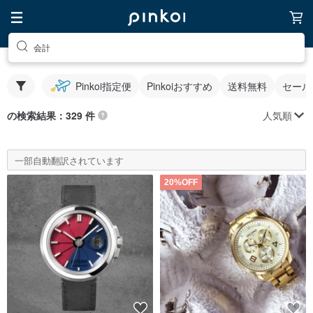
会計
Pinkoi指定便
Pinkoiおすすめ
送料無料
セール
人気順
の検索結果：329 件
一部自動翻訳されています
20%OFF