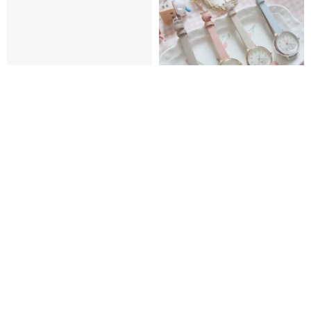
ドリームガーデンメタルエンボ
試験用腕時計 レトロなメタルラ
ス文字盤/日本製機械式時計/スケ
イン動物ウォッチ レディース
ルトンムーブメント
watchmakehk
zakkaholicstore
48,218円
7,476円
10%OFF
6%OFF