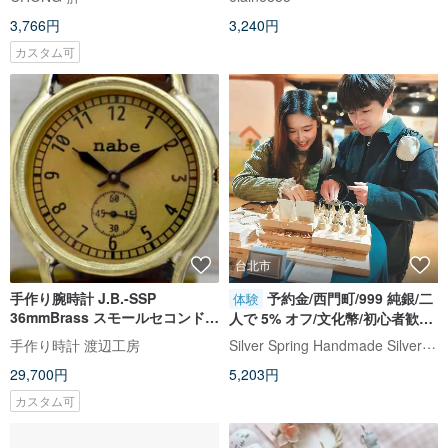
プレイ
ート、ユニークなデザイン
3,766円
3,240円
カスタム可
台北市
手作り腕時計 J.B.-SSP
予約金/西門町/999 純銀/二
体験
36mmBrass スモールセコンド
人で 5% オフ/文化幣/初心者歓迎/
ゴールド文字盤 (JUM31SSP
明朗会計
Silver Spring Handmade Silver Works
手作り時計 渡辺工房
GD)
29,700円
5,203円
カスタム可