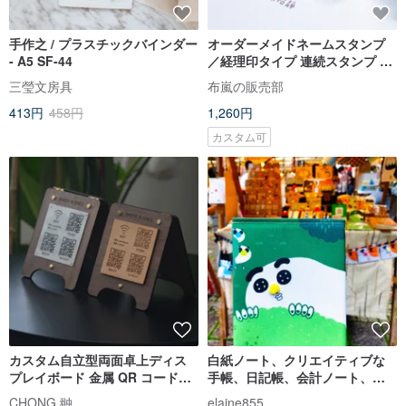
手作之 / プラスチックバインダー
オーダーメイドネームスタンプ
- A5 SF-44
／経理印タイプ 連続スタンプ イ
ンク付き
三瑩文房具
布嵐の販売部
413円
458円
1,260円
カスタム可
カスタム自立型両面卓上ディス
白紙ノート、クリエイティブな
プレイボード 金属 QR コードヒ
手帳、日記帳、会計ノート、ゴ
ンジ付き木製イーゼル型ディス
ーストグッズ、イラスト入りノ
CHONG 翀
elaine855