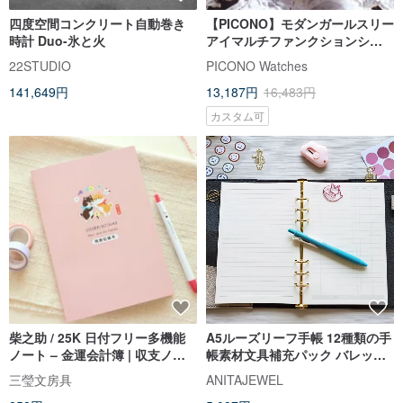
四度空間コンクリート自動巻き
【PICONO】モダンガールスリー
時計 Duo-氷と火
アイマルチファンクションシリ
ーズウォッチ/ SF-22802
22STUDIO
PICONO Watches
141,649円
13,187円
16,483円
カスタム可
柴之助 / 25K 日付フリー多機能
A5ルーズリーフ手帳 12種類の手
ノート – 金運会計簿 | 収支ノー
帳素材文具補充パック バレット
ト SHK-54
ジャーナル/家計簿/月+週プラン
三瑩文房具
ANITAJEWEL
ナー