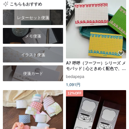
こちらもおすすめ
レターセット便箋
メモ便箋
イラスト便箋
A7 呼呼（フーフー）シリーズ メ
モパッド | 心ときめく配色で、手
便箋カード
帳にも挟める、さっと書き留め
bedapepa
るメモ帳
1,091円
12%OFF