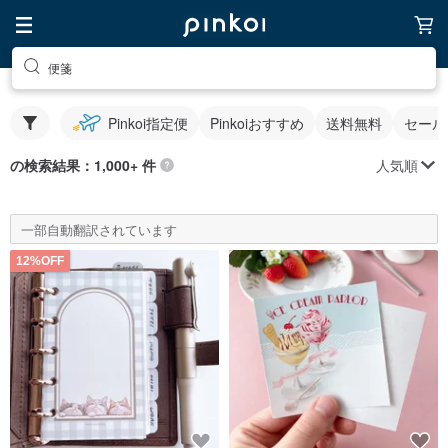
便箋
Pinkoi指定便
Pinkoiおすすめ
送料無料
セール
人気順
の検索結果：1,000+ 件
一部自動翻訳されています
12%OFF