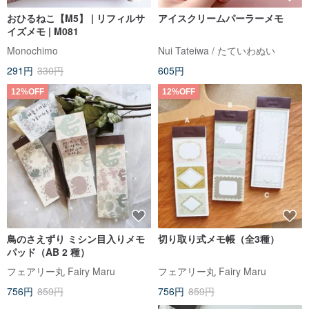
おひるねこ【M5】 | リフィルサ
アイスクリームパーラーメモ
イズメモ | M081
Monochimo
Nui Tateiwa / たていわぬい
291円
330円
605円
12%OFF
12%OFF
鳥のさえずり ミシン目入りメモ
切り取り式メモ帳（全3種）
パッド（AB 2 種）
フェアリー丸 Fairy Maru
フェアリー丸 Fairy Maru
756円
859円
756円
859円