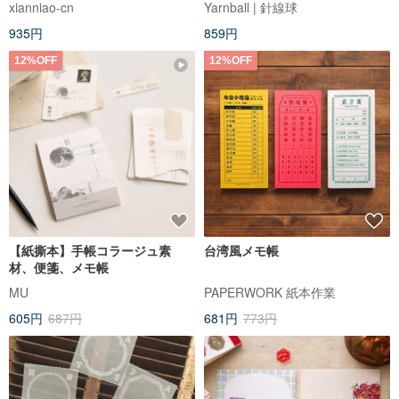
xianniao-cn
Yarnball | 針線球
935円
859円
12%OFF
12%OFF
【紙撕本】手帳コラージュ素
台湾風メモ帳
材、便箋、メモ帳
MU
PAPERWORK 紙本作業
605円
687円
681円
773円