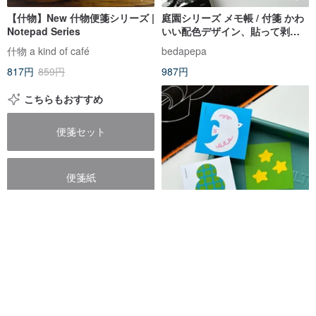
【什物】New 什物便箋シリーズ |
庭園シリーズ メモ帳 / 付箋 かわ
Notepad Series
いい配色デザイン、貼って剥が
せる手帳用メモ、備忘録、速記
什物 a kind of café
bedapepa
に
817円
859円
987円
こちらもおすすめ
便箋セット
便箋紙
便箋メモ
ホリデーシリーズ 付箋 / メモパ
ッド かわいいカラーブロックデ
ザイン、手帳に貼って剥がせる
bedapepa
メモ、速記用ふせん
987円