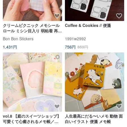
クリームピクニック メモシール
Coffee & Cookies // 便箋
ロール ミシン目入り 弱粘着 再剥
離可能 幅 4cm 全長 5M
Bon Bon Stickers
1991w2992
1,431円
756円
859円
vol.8 【庭のスイーツショップ】
人生最高にだる〜いメモ 動物 面
可愛くて心癒されるメモ帳／塩
白いイラスト 便箋 メモ帳
系