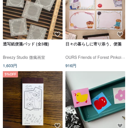
透写紙便箋パッド (全3種)
日々の暮らしに寄り添う、便箋
OURS Friends of Forest Pinkoi Shop
Breezy Studio 微瘋画室
1,603円
916円
5%OFF