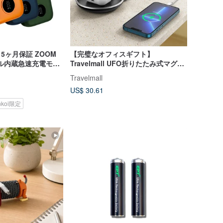
15ヶ月保証 ZOOM
【完璧なオフィスギフト】
ーブル内蔵急速充電モバ
Travelmall UFO折りたたみ式マグネ
Wh表示あり
ットワイヤレス充電パッド
Travelmall
US$ 30.61
nkoi限定