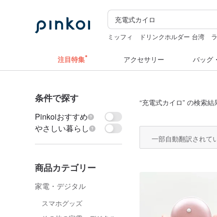
ミッフィ
ドリンクホルダー 台湾
キーホルダー
水着
hwara
クリス
注目特集
アクセサリー
バッグ
条件で探す
“
充電式カイロ
” の検索結
Pinkoiおすすめ
やさしい暮らし
一部自動翻訳されて
商品カテゴリー
家電・デジタル
スマホグッズ