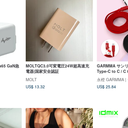
ra65 GaN急
MOLTQC3.0可変電圧24W超高速充
GARMMA サ
電器|国家安全認証
Type-C to C / C
急速充電ケーブ
MOLT
US$ 13.32
US$ 25.84