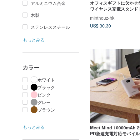
オフィスギフトに欠かせない 
アルミニウム合金
ワイヤレス充電スタンド M
20W QC3.0 充電器付き
木製
minthouz-hk
US$ 30.30
ステンレススチール
もっとみる
カラー
ホワイト
ブラック
ピンク
グレー
ブラウン
もっとみる
Meet Mind 10000mAh
PD急速充電対応モバイ
- Wh定格付き