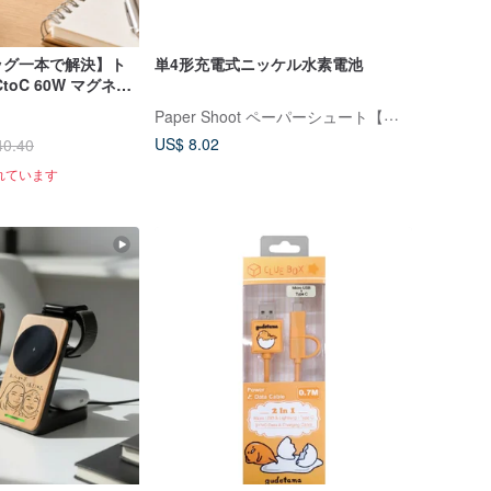
ッグ一本で解決】ト
単4形充電式ニッケル水素電池
toC 60W マグネッ
電ケーブル
Paper Shoot ペーパーシュート【公式】
US$ 8.02
40.40
れています