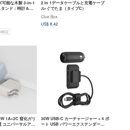
可能な木製 3-in-1
2 in 1データケーブルと充電ケーブ
スタンド：時計＆イ
ル-ぐでたま（タイプC）
、ギフトに最適
Clue Box
US$ 8.42
koi限定
 70W 1A+2C 窒化ガリ
30W USB-C カーチャージャー + 4 ポ
電 ユニバーサルアダ
ート USB パワーエクステンダー
BoostCharge