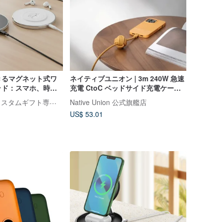
きるマグネット式ワ
ネイティブユニオン | 3m 240W 急速
ッド：スマホ、時
充電 CtoC ベッドサイド充電ケーブ
充電。ギフトにも最
ル
頌禮 SONGLI | カスタムギフト専門店
Native Union 公式旗艦店
US$ 53.01