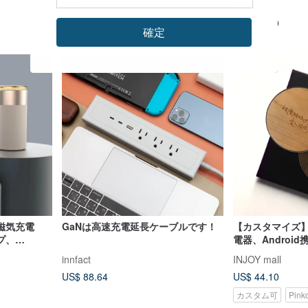
lapo
allitetw
US$ 53.01
US$ 44.10
確定
磁気充電
GaNは高速充電延長ケーブルです！
【カスタマイズ
プ、
電器、Androi
ー、携帯電話ホ
iPhone
innfact
INJOY mall
US$ 88.64
US$ 44.10
カスタム可
Pin