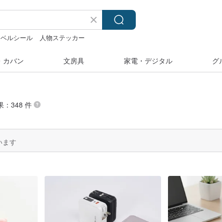
ラベルシール
人物ステッカー
マス
・カバン
文房具
家電・デジタル
グ
果：348 件
います