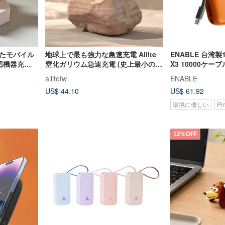
れたモバイル
地球上で最も強力な急速充電 Allite
ENABLE 台湾製
周辺機器充電
窒化ガリウム急速充電 (史上最小の
X3 10000ケ
65W デュアルホール充電器)
イルバッテリー 
allitetw
ENABLE
US$ 44.10
US$ 61.92
環境に優しい
Pi
12%OFF