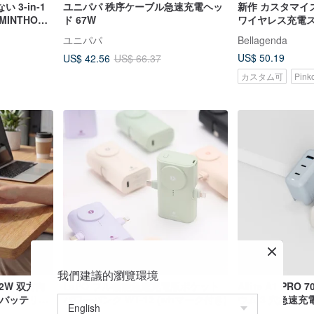
3-in-1
ユニパパ 秩序ケーブル急速充電ヘッ
新作 カスタマイズ
INTHOUZ
ド 67W
ワイヤレス充電
ヤホン充電対応
ユニパパ
Bellagenda
US$ 50.19
US$ 42.56
US$ 66.37
カスタム可
Pin
我們建議的瀏覽環境
 22W 双方向
LaPO フル機能急速充電版ポケット
Allite A1 PRO
ルバッテリー
パワーバンク WT-12 (whマーク付き)
ウム 3 穴急速充
プター付き |