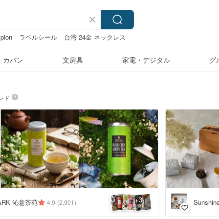
pion
ラベルシール
台湾 24金 ネックレス
水着
・カバン
文房具
家電・デジタル
グ
ンド
3
+
PARK 沁意茶苑
Sunshine
4.9
(2,901)