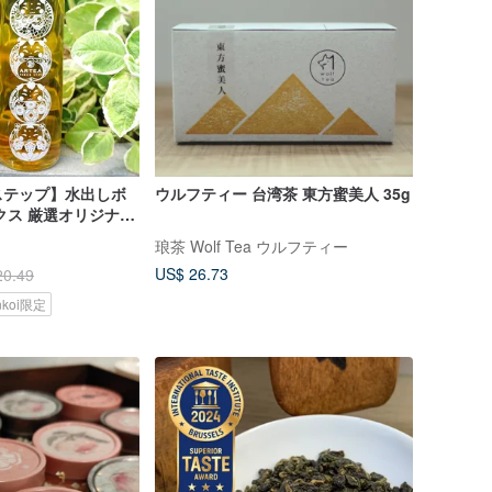
ステップ】水出しボ
ウルフティー 台湾茶 東方蜜美人 35g
クス 厳選オリジナル
×8個
琅茶 Wolf Tea ウルフティー
US$ 26.73
20.49
nkoi限定