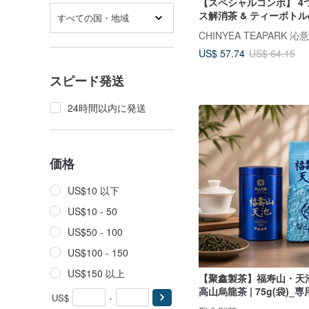
【スペシャルコンボ】 4
ス解消茶 & ティーボトル
すべての国・地域
べる
CHINYEA TEAPARK 沁
US$ 57.74
US$ 64.15
スピード発送
24時間以内に発送
価格
US$10 以下
US$10 - 50
US$50 - 100
US$100 - 150
US$150 以上
【聚鑫製茶】福寿山・天池
高山烏龍茶 | 75g(袋)_
US$
-
茶缶付