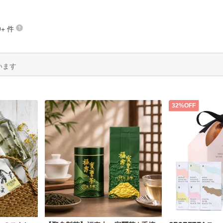
+ 件
います
32%OFF