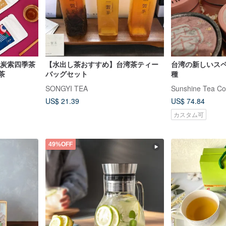
～炭索四季茶
【水出し茶おすすめ】台湾茶ティー
台湾の新しいス
茶
バッグセット
種
SONGYI TEA
Sunshine Tea Col
US$ 21.39
US$ 74.84
カスタム可
49%OFF