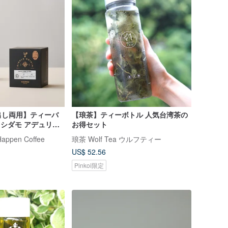
出し両用】ティーバ
【琅茶】ティーボトル 人気台湾茶の
 シダモ アデュリー
お得セット
pen Coffee
琅茶 Wolf Tea ウルフティー
US$ 52.56
Pinkoi限定