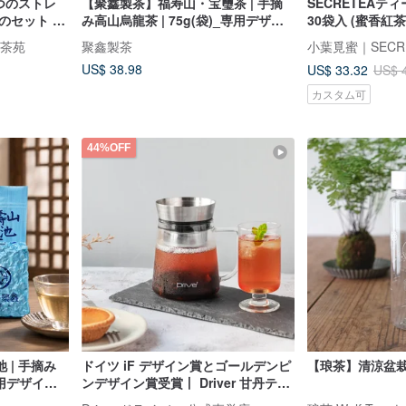
つのストレ
【聚鑫製茶】福寿山・宝璽茶 | 手摘
SECRETEAテ
のセット 選
み高山烏龍茶 | 75g(袋)_専用デザイ
30袋入 (蜜香紅茶 / 蜜香緑茶 / 高山烏
ン茶缶付
龍 / プーアル / 
意茶苑
聚鑫製茶
小葉覓蜜｜SECR
US$ 38.98
US$ 33.32
US$ 
カスタム可
44%OFF
 | 手摘み
ドイツ iF デザイン賞とゴールデンピ
【琅茶】清涼盆栽
専用デザイン
ンデザイン賞受賞丨 Driver 甘丹ティ
ーポット -500ml