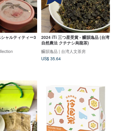
ペシャルティティー3
2024 iTi 三つ星受賞 - 釅韻逸品 (台湾
自然農法 クチナシ烏龍茶)
lection
釅韻逸品 | 台湾人文茶房
US$ 35.64