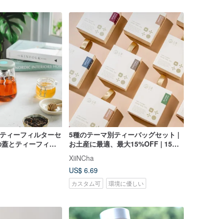
出しティーフィルターセ
5種のテーマ別ティーバッグセット |
の蓋とティーフィル
お土産に最適、最大15%OFF | 15種
まれていません
の味わいを一度に堪能
XiiNCha
US$ 6.69
カスタム可
環境に優しい