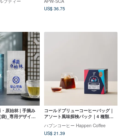
 ウルフティー
APW-SCA
出し茶 即納
US$ 36.75
・原始林 | 手摘み
コールドブリューコーヒーバッグ｜
g(袋)_専用デザイン
アソート風味探検パック｜4 種類の
フレーバー入り（15g/8 個入りボッ
ハプンコーヒー Happen Coffee
クス）
US$ 21.39