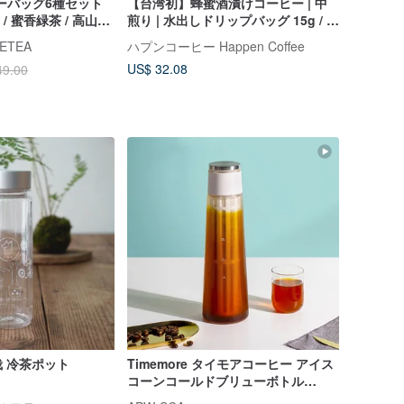
ィーバッグ6種セット
【台湾初】蜂蜜酒漬けコーヒー | 中
煎り | 水出しドリップバッグ 15g / 8
ベリー / カカオ)
個入り
ETEA
ハプンコーヒー Happen Coffee
US$ 32.08
49.00
 冷茶ポット
Timemore タイモアコーヒー アイス
コーンコールドブリューボトル
600ml コールドブリューコーヒー 水