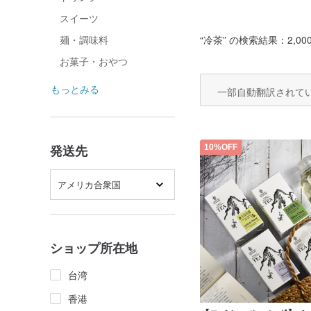
スイーツ
“
冷茶
” の検索結果：2,000
麺・調味料
お菓子・おやつ
もっとみる
一部自動翻訳されて
発送先
10%OFF
アメリカ合衆国
ショップ所在地
台湾
香港