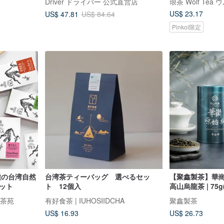
Driver ドライバー 公式直営店
琅茶 Wolf Tea
US$ 23.17
US$ 47.81
US$ 84.64
Pinkoi限定
種の台湾自然
台湾茶ティーバッグ 選べるセッ
【聚鑫製茶】華崗
ット
ト 12個入
高山烏龍茶 | 75
茶缶付
意茶苑
有好食茶 | IUHOSIIDCHA
聚鑫製茶
US$ 16.93
US$ 26.73