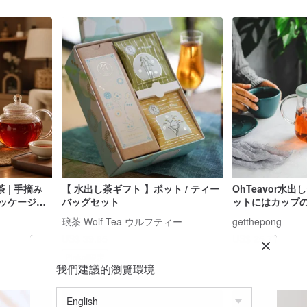
 | 手摘み
【 水出し茶ギフト 】ポット / ティー
OhTeavor水
 パッケージ付
バッグセット
ットにはカップ
ターボールは含
琅茶 Wolf Tea ウルフティー
getthepong
US$ 39.65
US$ 25.71
Pinkoi限定
我們建議的瀏覽環境
10%OFF