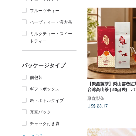
フルーツティー
ハーブティー・漢方茶
ミルクティー・スイー
トティー
パッケージタイプ
個包装
【聚鑫製茶】梨山雲恋紅茶
ギフトボックス
台湾高山茶 | 50g(袋)_
き
聚鑫製茶
缶・ボトルタイプ
US$ 23.17
真空パック
チャック付き袋
もっとみる