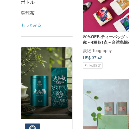
ボトル
烏龍茶
もっとみる
20%OFF-ティーバッグ
叙～4種各1点～台湾烏龍
炭紀 Teagraphy
US$ 37.42
Pinkoi限定