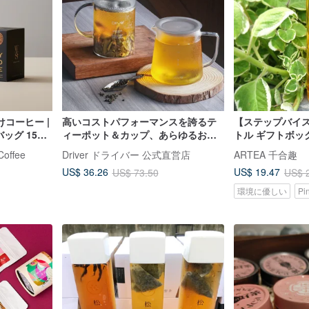
コーヒー |
高いコストパフォーマンスを誇るテ
【ステップバイ
グ 15g /
ィーポット＆カップ、あらゆるお茶
トル ギフトボッ
にフィット｜Driver クラシック保温
立体ティーバッグ
ffee
Driver ドライバー 公式直営店
ARTEA 千合趣
保冷両用ティーポットセット
US$ 36.26
US$ 19.47
US$ 73.50
US$ 
環境に優しい
Pi