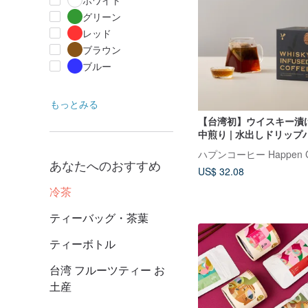
ホワイト
グリーン
レッド
ブラウン
ブルー
もっとみる
【台湾初】ウイスキー漬け
中煎り | 水出しドリップバッ
8個入り
ハプンコーヒー Happen Co
あなたへのおすすめ
US$ 32.08
冷茶
ティーバッグ・茶葉
ティーボトル
台湾 フルーツティー お
土産