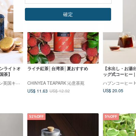
確定
ーンライトオ
ライチ紅茶│台湾茶│夏おすすめ
【水出し・お湯
国茶】
ッグ式コーヒー |
ナ | 15g x 8袋
I WANT SWEETS アイワン英国キャンディハウス
CHINYEA TEAPARK 沁意茶苑
ハプンコーヒー Hap
US$ 20.05
US$ 11.63
US$ 12.92
51%OFF
5%OFF