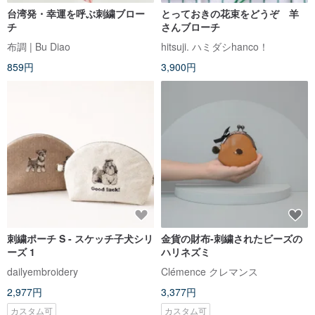
台湾発・幸運を呼ぶ刺繍ブロー
とっておきの花束をどうぞ 羊
チ
さんブローチ
布調 | Bu Diao
hitsuji. ハミダシhanco！
859円
3,900円
刺繍ポーチ S - スケッチ子犬シリ
金貨の財布-刺繍されたビーズの
ーズ 1
ハリネズミ
dailyembroidery
Clémence クレマンス
2,977円
3,377円
カスタム可
カスタム可