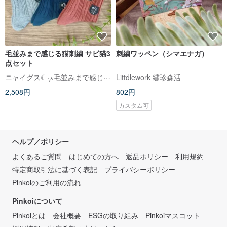
毛並みまで感じる猫刺繍 サビ猫3
刺繍ワッペン（シマエナガ）
点セット
ニャイグス☾·̩͙⋆毛並みまで感じる猫刺繍
Littdlework 繡珍森活
2,508円
802円
カスタム可
ヘルプ／ポリシー
よくあるご質問
はじめての方へ
返品ポリシー
利用規約
特定商取引法に基づく表記
プライバシーポリシー
Pinkoiのご利用の流れ
Pinkoiについて
Pinkoiとは
会社概要
ESGの取り組み
Pinkoiマスコット