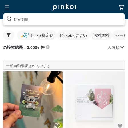
動物 刺繍
Pinkoi指定便
Pinkoiおすすめ
送料無料
セール
人気順
の検索結果：3,000+ 件
一部自動翻訳されています