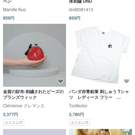
ペン
体刺繍 DND
Mandie Kuo
dnd2081413
859円
859円
金貨の財布-刺繍されたビーズの
パンダ赤青鉛筆 刺しゅう Tシャ
ブランズウィック
ツ レディース フリー
Tcollector
Clémence クレマンス
Tcollector
3,377円
3,780円
カスタム可
カスタム可