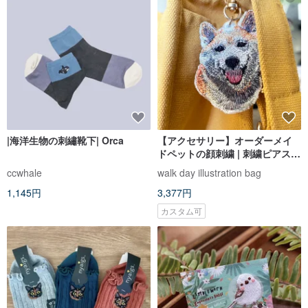
|海洋生物の刺繡靴下| Orca
【アクセサリー】オーダーメイ
ドペットの顔刺繍 | 刺繍ピアス・
キーホルダー_ペットの上質似顔
ccwhale
walk day illustration bag
絵グッズ
1,145円
3,377円
カスタム可