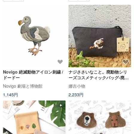
Novigo 絶滅動物アイロン刺繍 /
ナジささいなこと。廃動物シリ
ドードー
ーズコスメティックバッグ-廃廃
棄物三華
Novigo 劇場と博物館
娜吉小物
1,145円
2,233円