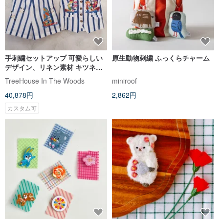
手刺繍セットアップ 可愛らしい
原生動物刺繍 ふっくらチャーム
デザイン、リネン素材 キツネ、
ウサギ、サーフィン、ビーチ、
TreeHouse In The Woods
miniroof
サマー
40,878円
2,862円
カスタム可