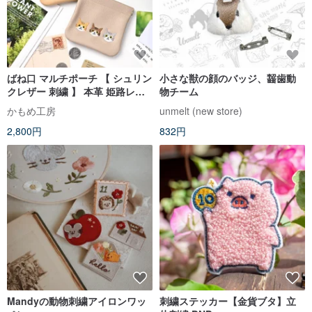
ばね口 マルチポーチ 【 シュリン
小さな獣の顔のバッジ、齧歯動
クレザー 刺繍 】 本革 姫路レザ
物チーム
ー 小物入れ アクセサリーポーチ
かもめ工房
unmelt (new store)
HW42K
2,800円
832円
Mandyの動物刺繍アイロンワッ
刺繍ステッカー【金貨ブタ】立