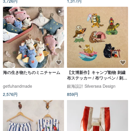
3,726円
1,317円
海の生き物たちのミニチャーム
【文博新作】キャンプ動物 刺繍
布ステッカー / 布ワッペン / 刺繍
シール
getfuhandmade
銀海設計 Silversea Design
2,576円
859円