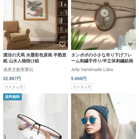
渥洼の天馬 水墨彩色原画 半熟宣
タンポポの小さな吊り下げフレ
紙 山水人物掛け絵
ーム刺繍手作り/半立体刺繍絵画
成美文創実業社
Jolly handmade Labo
22,887円
5,666円
カスタム可
カスタム可
送料無料