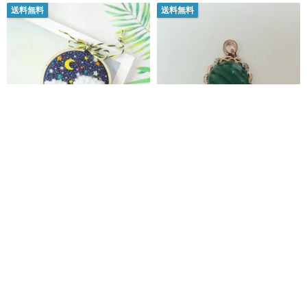
送料無料
送料無料
夜空の半立体雲 手刺繍フレーム
ローズゴールドフレーム マラカ
吊り下げ飾り
イトペンダント
forest33 | 島の風景が、日常に光を。
Losa & Rob DIY Earring Studio
5,151円
6,868円
カスタム可