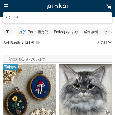
半框
Pinkoi指定便
Pinkoiおすすめ
送料無料
セール
人気順
の検索結果：131 件
一部自動翻訳されています
送料無料