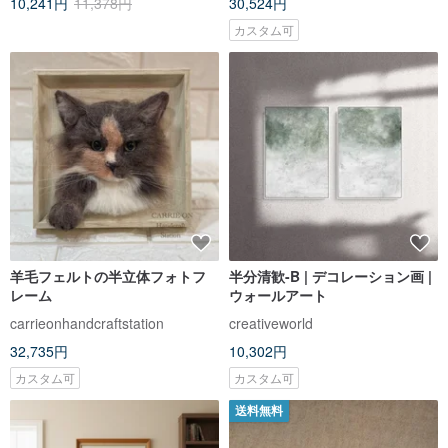
10,241円
11,378円
30,524円
カスタム可
羊毛フェルトの半立体フォトフ
半分清歓-B | デコレーション画 |
レーム
ウォールアート
carrieonhandcraftstation
creativeworld
32,735円
10,302円
カスタム可
カスタム可
送料無料