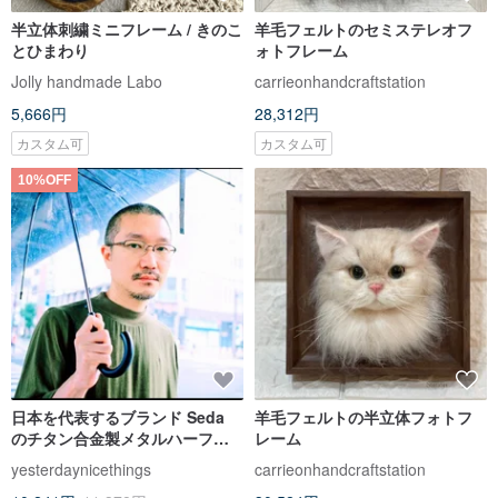
半立体刺繍ミニフレーム / きのこ
羊毛フェルトのセミステレオフ
とひまわり
ォトフレーム
Jolly handmade Labo
carrieonhandcraftstation
5,666円
28,312円
カスタム可
カスタム可
10%OFF
日本を代表するブランド Seda
羊毛フェルトの半立体フォトフ
のチタン合金製メタルハーフリ
レーム
ム、ナローオーバル、ユニセッ
yesterdaynicethings
carrieonhandcraftstation
クスモデルの新品アイウェア。