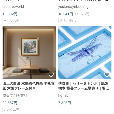
ーフリムフレーム。新品のウル
creativeworld
yesterdaynicethings
テム樹脂メガネは、丈夫で軽
10,302円
10,241円
11,378円
量。
カスタム可
環境に優しい
山上の白瀑 水墨彩色原画 半熟宣
薄蟲集｜セリーヌトンボ｜紙製
紙 木製フレーム付き
標本 横長フレーム壁飾り｜羽、
窓格子模様 (1点)
成美文創実業社
hg-lab
22,887円
7,326円
カスタム可