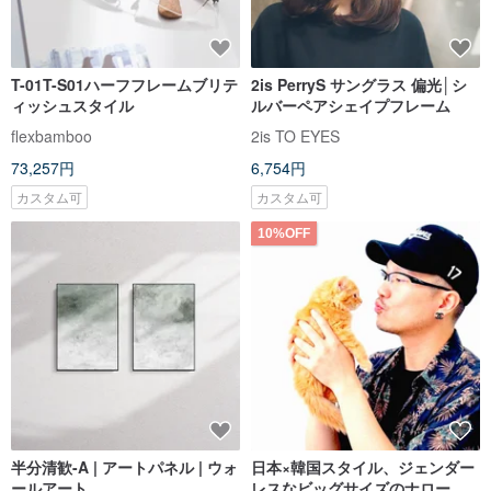
T-01T-S01ハーフフレームブリテ
2is PerryS サングラス 偏光│シ
ィッシュスタイル
ルバーペアシェイプフレーム
flexbamboo
2is TO EYES
73,257円
6,754円
カスタム可
カスタム可
10%OFF
半分清歓-A | アートパネル | ウォ
日本×韓国スタイル、ジェンダー
ールアート
レスなビッグサイズのナローハ