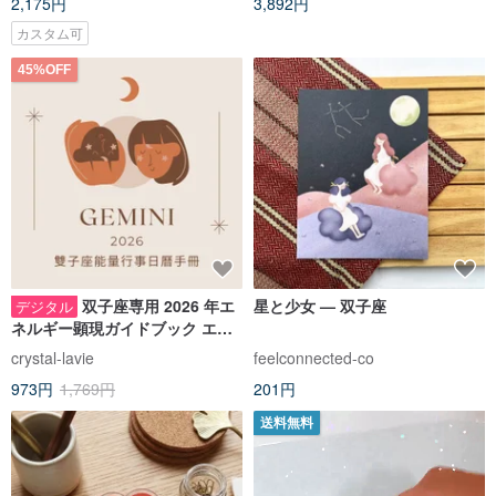
2,175円
3,892円
カスタム可
45%OFF
双子座専用 2026 年エ
星と少女 — 双子座
デジタル
ネルギー顕現ガイドブック エネ
ルギー増幅日 ネガティブエネル
crystal-lavie
feelconnected-co
ギー浄化日を含む
973円
1,769円
201円
送料無料