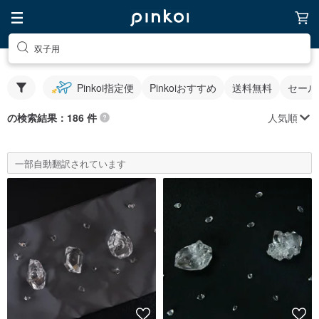
双子用
Pinkoi指定便
Pinkoiおすすめ
送料無料
セール
人気順
の検索結果：186 件
一部自動翻訳されています