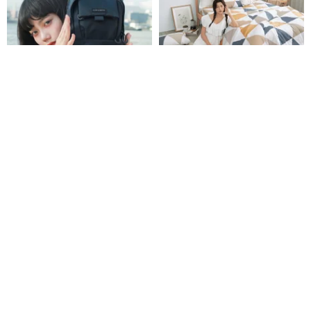
【クリアランス】旅行 超軽量 撥
ドイツ銀イオン抗菌-ソフトコッ
水 バックパック ショルダーバッ
トン冬用キルティング布団カバ
グ 2WAY 親子コーデ レディース
ーセット（シングル/ダブル/クイ
Dude ＆ Bestie
毎日。眠っている
ーン/キング）/UA008
5,769円
9,615円
3,140円
4,550円
カスタム可