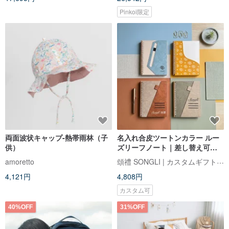
Pinkoi限定
両面波状キャップ-熱帯雨林（子
名入れ合皮ツートンカラー ルー
供）
ズリーフノート｜差し替え可能
｜万年筆対応用紙｜上質ギフト
頌禮 SONGLI | カスタムギフト専門店
amoretto
4,121円
4,808円
カスタム可
40%OFF
31%OFF