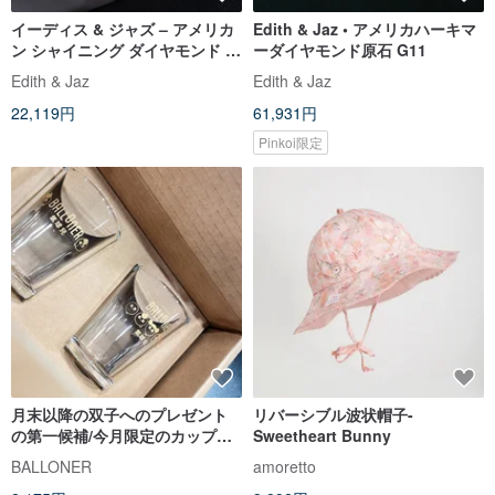
イーディス & ジャズ – アメリカ
Edith & Jaz • アメリカハーキマ
ン シャイニング ダイヤモンド ラ
ーダイヤモンド原石 G11
フ G1
Edith & Jaz
Edith & Jaz
22,119円
61,931円
Pinkoi限定
月末以降の双子へのプレゼント
リバーシブル波状帽子-
の第一候補/今月限定のカップセ
Sweetheart Bunny
ット/かわいいので一生モノのカ
BALLONER
amoretto
ップです