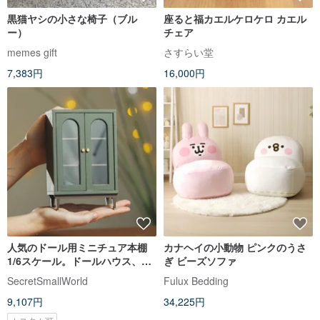
黒猫ヤシの小さな椅子（ブル
座ると福カエルケロケロ カエル
ー）
チェア
memes gift
さすらい堂
7,383円
16,000円
人気のドール用ミニチュア本棚
カナヘイの小動物 ピンクのうさ
1/6スケール。ドールハウス、ジ
ぎ ビーズソファ
オラマ用家具
SecretSmallWorld
Fulux Bedding
9,107円
34,225円