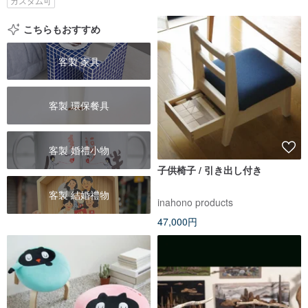
カスタム可
こちらもおすすめ
客製 家具
客製 環保餐具
客製 婚禮小物
子供椅子 / 引き出し付き
客製 結婚禮物
inahono products
47,000円