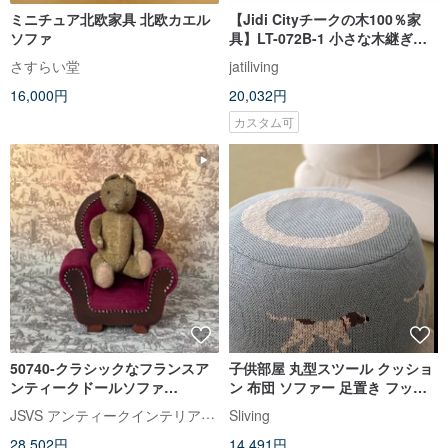
ミニチュア北欧家具 北欧カエル
【Jidi Cityチークの木100％家
ソファ
具】LT-072B-1 小さな木継ぎ形
状の犬飾り飾り
さすらい堂
jatiliving
16,000円
20,032円
カスタム可
50740-クラシックなフランスア
子供部屋 丸型スツール クッショ
ンティークドールソファ
ン 布団 ソファー 足置き フット
Charming antique dollhouse
レスト 誕生日 新築祝い プレゼン
JSVS アンティークインテリアセレクトショップ
Sliving
armch
ト かわいい 北欧風 ソーセージ
28,502円
14,491円