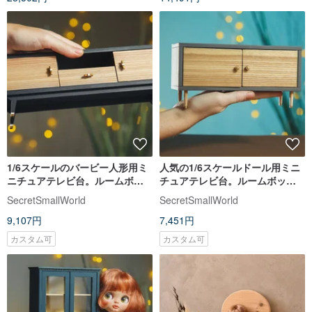
1/6スケールのバービー人形用ミ
人気の1/6スケールドール用ミニ
ニチュアテレビ台。ルームボッ
チュアテレビ台。ルームボック
クスやドールハウス用の家具で
スやドールハウス用の家具で
SecretSmallWorld
SecretSmallWorld
す。
す。
9,107円
7,451円
カスタム可
カスタム可