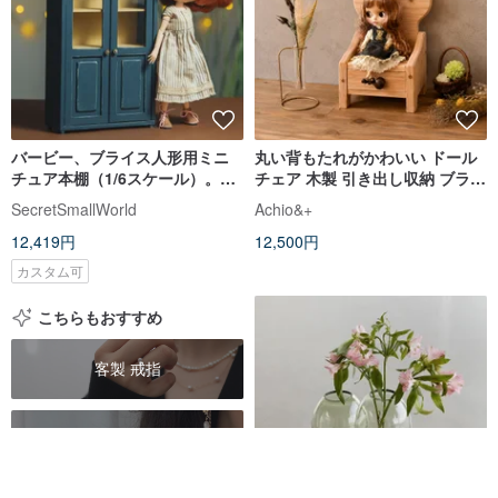
バービー、ブライス人形用ミニ
丸い背もたれがかわいい ドール
チュア本棚（1/6スケール）。ル
チェア 木製 引き出し収納 ブライ
ームボックス用家具
ス家具 卓上収納
SecretSmallWorld
Achio&+
12,419円
12,500円
カスタム可
こちらもおすすめ
客製 戒指
客製 耳夾