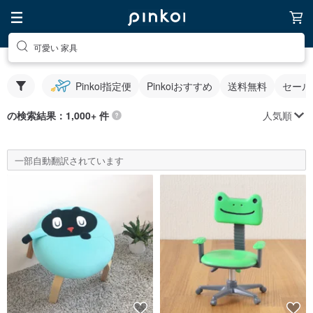
可愛い 家具
Pinkoi指定便
Pinkoiおすすめ
送料無料
セール
人気順
の検索結果：1,000+ 件
一部自動翻訳されています