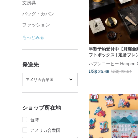
文房具
バッグ・カバン
ファッション
もっとみる
早割予約受付中【月耀金
フトボックス | 定番ブレン
- 小
ハプンコーヒー Happen Co
発送先
US$ 25.66
US$ 28.51
アメリカ合衆国
ショップ所在地
台湾
アメリカ合衆国