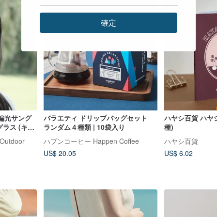
確定
軽量偏光サング
バラエティ ドリップバッグセット
ハヤシ百貨 ハヤシ
グラス (キャ
ランダム４種類 | 10袋入り
種)
レンズ)
Outdoor
ハプンコーヒー Happen Coffee
ハヤシ百貨
US$ 20.05
US$ 6.02