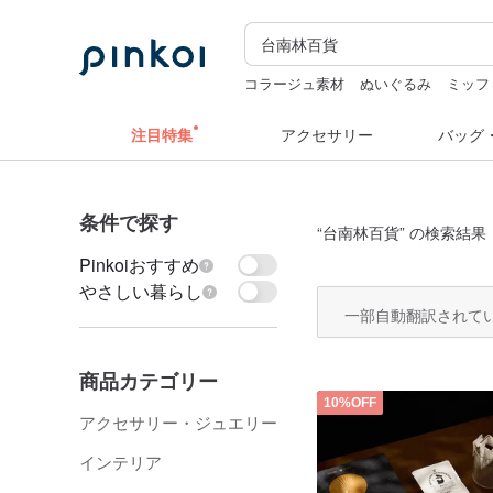
コラージュ素材
ぬいぐるみ
ミッフ
sugar valentine
ミッフィー ぬいぐる
注目特集
アクセサリー
バッグ
条件で探す
“
台南林百貨
” の検索結果：
Pinkoiおすすめ
やさしい暮らし
一部自動翻訳されて
商品カテゴリー
10%OFF
アクセサリー・ジュエリー
インテリア