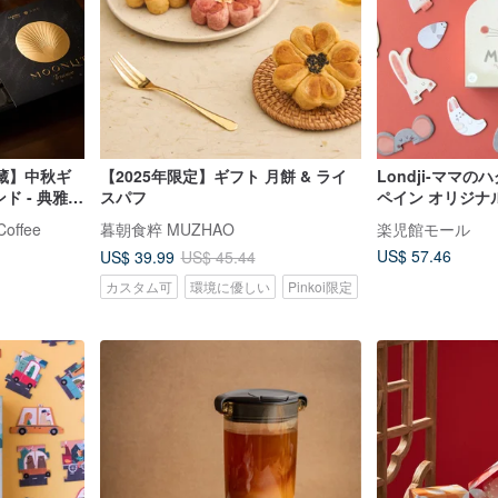
藏】中秋ギ
【2025年限定】ギフト 月餅 & ライ
Londji-ママの
ド - 典雅款
スパフ
ペイン オリジナ
ffee
暮朝食粹 MUZHAO
楽児館モール
US$ 57.46
US$ 39.99
US$ 45.44
カスタム可
環境に優しい
Pinkoi限定