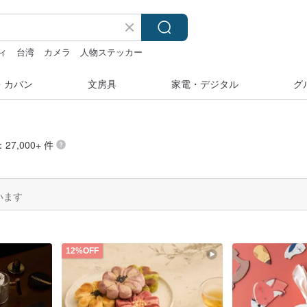
ィ
台湾
カメラ
人物ステッカー
み
・カバン
文房具
家電・デジタル
グ
27,000+ 件
います
12%OFF