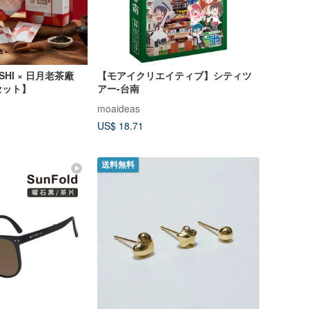
HI × 日月老茶廠
【モアイクリエイティブ】シティツ
セット】
アー-台南
moaideas
US$ 18.71
送料無料