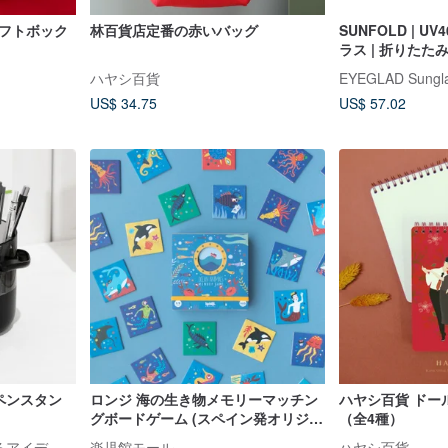
ギフトボック
林百貨店定番の赤いバッグ
SUNFOLD | U
ラス | 折りたた
スブラックXブラ
ハヤシ百貨
EYEGLAD Sungla
US$ 34.75
US$ 57.02
ルペンスタン
ロンジ 海の生き物メモリーマッチン
ハヤシ百貨 ドー
グボードゲーム (スペイン発オリジナ
（全4種）
ル商品)
Tydo Info│暮らしを変えるアイデア雑貨
楽児館モール
ハヤシ百貨