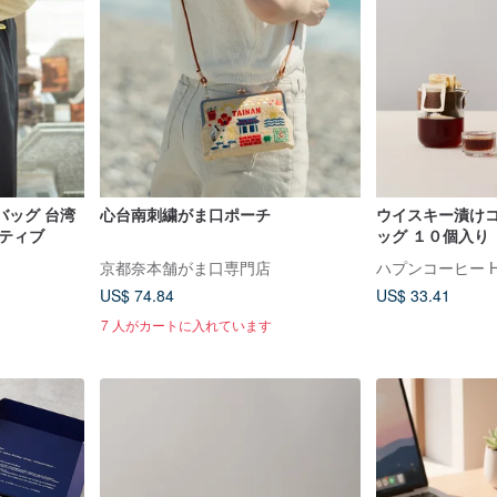
バッグ 台湾
心台南刺繍がま口ポーチ
ウイスキー漬けコ
ティブ
ッグ １０個入り
京都奈本舗がま口専門店
ハプンコーヒー Hap
US$ 74.84
US$ 33.41
7 人がカートに入れています