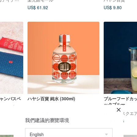
US$ 61.92
US$ 9.80
キャンバスペ
ハヤシ百貨 純水 (300ml)
ブルーフードカップ 
ックブルー
ハヤシ百貨
FunXion ス
我們建議的瀏覽環境
US$ 1.34
US$ 53.46