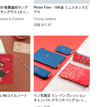
V400 軽量偏光サング
Petite Fine - 18K金 ミニスタッドピ
みサングラス (オニキ
アス
ウンレンズ)
sses & Outdoor
Cheng Jewelry
US$ 217.37
ル A6コイルノート
リン百貨店 リン インプレッション
キャンバス クラッチバッグ (レッド/
ブルー)
ハヤシ百貨