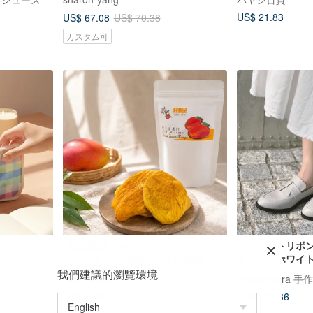
US$ 21.83
US$ 67.08
US$ 70.38
カスタム可
【無加糖】台南アップルマンゴー ド
シルエットリボン
ライフルーツ 低温じっくり乾燥
トグレーホワイ
我們建議的瀏覽環境
銪春天然ドライフルーツ
Bubble nara 
US$ 9.80
US$ 127.66