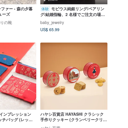
ファー - 森の夕暮
モビウス純銀リング/ペアリン
体験
ューズ
グ/結婚指輪、2 名様でご注文の場合
15%OFF。手作りの詩 台南彫金リン
手作りの靴
baby_jewelry
グ DIY。
US$ 65.99
 インプレッション
ハヤシ百貨店 HAYASHI クラシック
チバッグ (レッド/
手作りクッキー (クランベリークリス
プ/アールグレイティークッキー/レモ
ハヤシ百貨