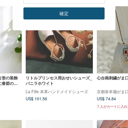
確定
長方形の装飾
リトルプリンセス用おせいシューズ_
心台南刺繍がま
用に春節の対
バニラホワイト
La Fille 本革ハンドメイドシューズ
京都奈本舗がま
US$ 101.56
US$ 74.84
7 人がカートに入