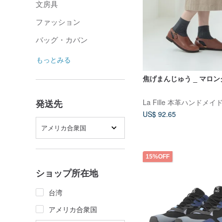
文房具
ファッション
バッグ・カバン
もっとみる
焦げまんじゅう _ マロ
La Fille 本革ハンドメ
発送先
US$ 92.65
アメリカ合衆国
15%OFF
ショップ所在地
台湾
アメリカ合衆国