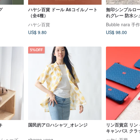
グ
ハヤシ百貨 ドール A6コイルノート
無印シンプルロー
（全4種）
れグレー 防水シ
ハヤシ百貨
Bubble nara 
US$ 9.80
US$ 98.00
5%OFF
キ
国民的アロハシャツ_オレンジ
リン百貨店 リン
キャンバス クラッ
ブルー)
イドシューズ
sharon-yang
ハヤシ百貨