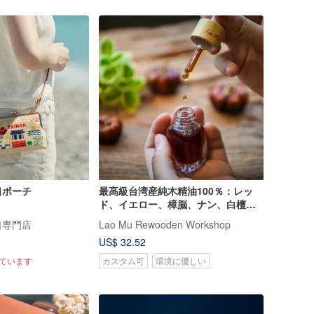
口ポーチ
最高級台湾産純木精油100％：レッ
ド、イエロー、樟脳、ナン、白檀、
沈香
口専門店
Lao Mu Rewooden Workshop
US$ 32.52
れています
カスタム可
環境に優しい