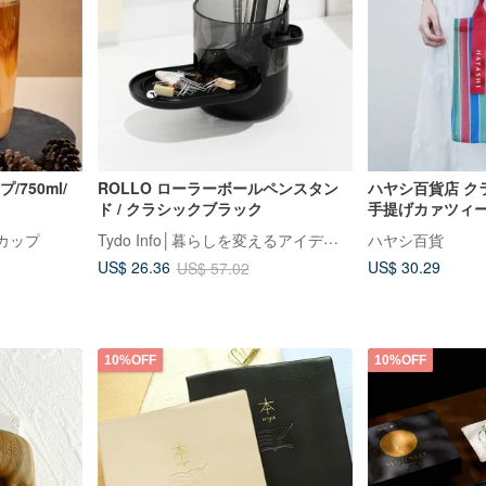
/750ml/
ROLLO ローラーボールペンスタン
ハヤシ百貨店 ク
ド / クラシックブラック
手提げカァツィ
Tydo Info│暮らしを変えるアイデア雑貨
ドカップ
ハヤシ百貨
US$ 30.29
US$ 26.36
US$ 57.02
10%OFF
10%OFF