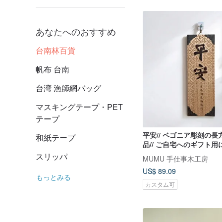
あなたへのおすすめ
台南林百貨
帆布 台南
台湾 漁師網バッグ
マスキングテープ・PET
テープ
平安// ベゴニア彫刻の
和紙テープ
品// ご自宅へのギフト
句を安全にお届けします
スリッパ
MUMU 手仕事木工房
US$ 89.09
もっとみる
カスタム可