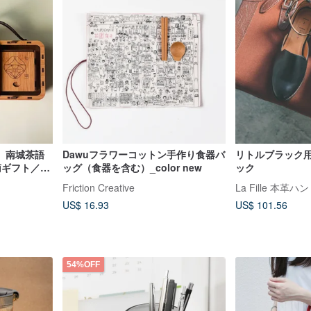
】南城茶語
Dawuフラワーコットン手作り食器バ
リトルブラック用
南ギフト／台
ッグ（食器を含む）_color new
ック
／
Friction Creative
La Fille 本
US$ 16.93
US$ 101.56
54%OFF