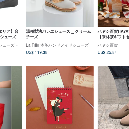
エリア】台
湯種製法バレエシューズ _ クリーム
ハヤシ百貨HAYAS
水シューズ -
チーズ
【来林茶ギフト
交換不可
防水性抜群の軽量ニットシューズ「V-TEX」
La Fille 本革ハンドメイドシューズ
ハヤシ百貨
US$ 119.38
US$ 25.84