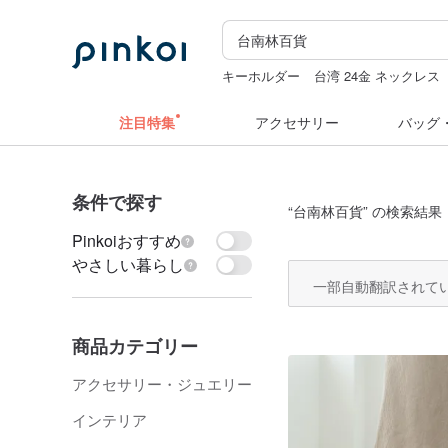
キーホルダー
台湾 24金 ネックレス
ミッフィー ぬいぐるみ
水着
ミッ
注目特集
アクセサリー
バッグ
条件で探す
“
台南林百貨
” の検索結果：
Pinkoiおすすめ
やさしい暮らし
一部自動翻訳されて
商品カテゴリー
アクセサリー・ジュエリー
インテリア