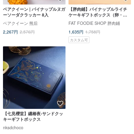
ベアクイーン | パイナップルヌガ
【胖肉鋪】パイナップルライチ
ーソーダクラッカー 8入
ケーキギフトボックス（卵・乳
製品使用、ベジタリアン対応）
ベアクイーン 熊后
FAT FOODIE SHOP 胖肉鋪
ドライライチ入り、ギフト、お
2,267円
2,576円
1,635円
1,758円
土産
カスタム可
【七見櫻堂】纁椿夜-サンドクッ
キーギフトボックス
nksdchoco