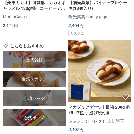
【美東カカオ】可愛酥 - カカオキ
【陽光菓菓】パイナップルケー
ャラメル 120g/袋 | コーヒーデザ
キ(18個入り)
ート おつまみ
MeritoCacao
陽光菓菓 sunnygogo
2,175円
2,404円
カスタム可
こちらもおすすめ
台湾雑貨
台湾スナック
台湾バッグ
マカダミアデーツ | 長箱 200g 約
15-17粒 手提げ袋付き
台湾ポーチ
シャンシンセレクト 上信饌玉
2,407円