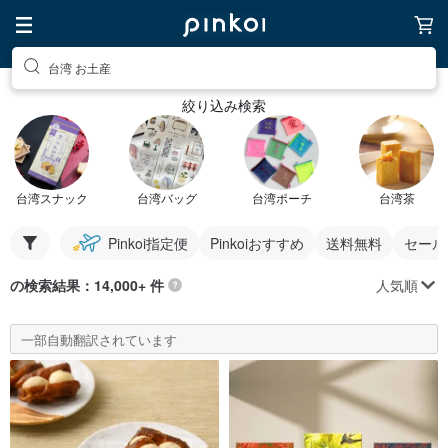
台湾 お土産
絞り込み検索
台湾スナック
台湾バッグ
台湾ポーチ
台湾茶
Pinkoi指定便
Pinkoiおすすめ
送料無料
セール
人気順
の検索結果：14,000+ 件
一部自動翻訳されています