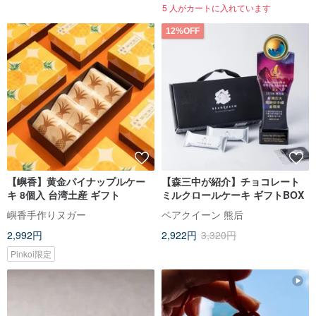
5 人がカートに入れています
12%OFF
【嶼香】黄金パイナップルケー
【森三中が紹介】チョコレート
キ 8個入 台湾土産 ギフト
ミルクロールケーキ ギフトBOX
嶼香手作りヌガー
ベアクイーン 熊后
2,992円
2,922円
3,320円
Pinkoi限定