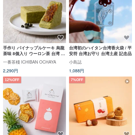
手作り パイナップルケーキ 烏龍
台湾初のハイタン台湾香火袋 / 平
茶味 8個入り ウーロン茶 台湾 土
安符 台湾お守り 台湾土産 記念品
鳳梨 クッキー 無添加 定番 台湾
一番茶棧 ICHIBAN OCHAYA
小島誌
土産 手土産 焼き菓子 中華菓子
2,290円
1,088円
【一番茶棧】
12%OFF
7%OFF