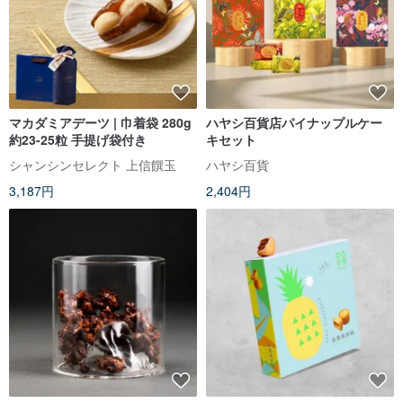
マカダミアデーツ | 巾着袋 280g
ハヤシ百貨店パイナップルケー
約23-25粒 手提げ袋付き
キセット
シャンシンセレクト 上信饌玉
ハヤシ百貨
3,187円
2,404円