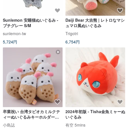
Sunlemon 安睡猫ぬいぐるみ -
Daiji Bear 大吉熊 | レトロなマシ
ブチグレー S/M
ュマロ風ぬいぐるみ
sunlemon-tw
Trigotri
5,724円
6,754円
卒業祝い 台湾タピオカミルクテ
2024年初版 - Tisha金魚ミャーぬ
ィーぬいぐるみキーホルダー
いぐるみ
│MIT 台湾製 ST 安全玩具マーク
小島誌
有空 5mins
認証