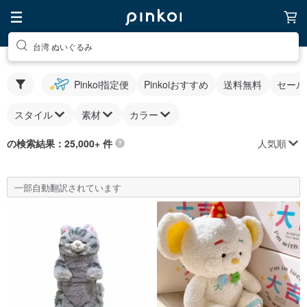
台湾 ぬいぐるみ
Pinkoi指定便
Pinkoiおすすめ
送料無料
セール
スタイル
素材
カラー
人気順
の検索結果：25,000+ 件
一部自動翻訳されています