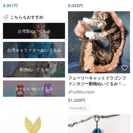
4,001円
9,043円
こちらもおすすめ
台湾製ぬいぐるみ
台湾キャラクターぬいぐるみ
動物ぬいぐるみ
フューリーキャットドラゴ​​ンフ
ァンタジー動物ぬいぐるみ！ア
かわいいぬいぐるみ
ートドールポーズコレクション
JFoxMountain
51,329円
Pinkoi限定