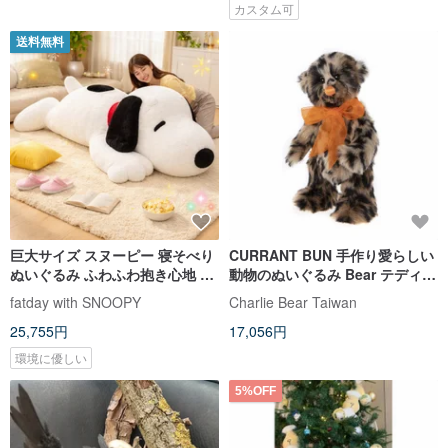
カスタム可
送料無料
巨大サイズ スヌーピー 寝そべり
CURRANT BUN 手作り愛らしい
ぬいぐるみ ふわふわ抱き心地 癒
動物のぬいぐるみ Bear テディベ
やしのフィギュア
ア
fatday with SNOOPY
Charlie Bear Taiwan
25,755円
17,056円
環境に優しい
5%OFF