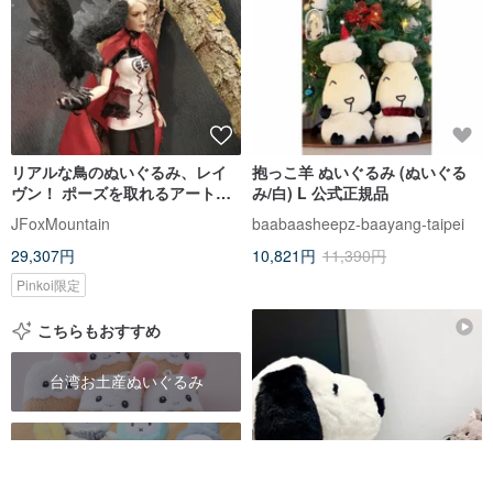
リアルな鳥のぬいぐるみ、レイ
抱っこ羊 ぬいぐるみ (ぬいぐる
ヴン！ ポーズを取れるアートド
み/白) L 公式正規品
ール
JFoxMountain
baabaasheepz-baayang-taipei
29,307円
10,821円
11,390円
Pinkoi限定
こちらもおすすめ
台湾お土産ぬいぐるみ
手作りぬいぐるみ