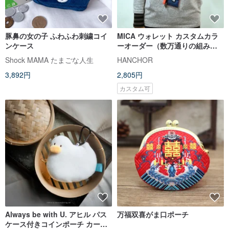
豚鼻の女の子 ふわふわ刺繍コイ
MICA ウォレット カスタムカラ
ンケース
ーオーダー（数万通りの組み合
わせ）
Shock MAMA たまごな人生
HANCHOR
3,892円
2,805円
カスタム可
Always be with U. アヒル パス
万福双喜がま口ポーチ
ケース付きコインポーチ カード