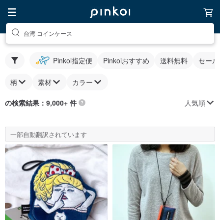
台湾 コインケース
Pinkoi指定便
Pinkoiおすすめ
送料無料
セール
柄
素材
カラー
人気順
の検索結果：9,000+ 件
一部自動翻訳されています