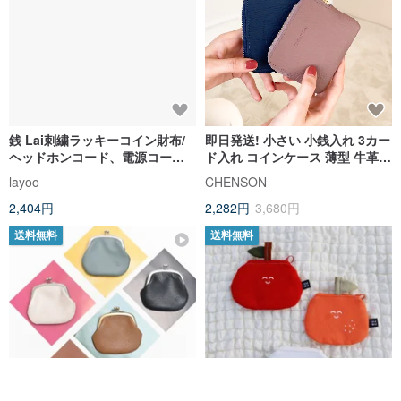
銭 Lai刺繍ラッキーコイン財布/
即日発送! 小さい 小銭入れ 3カー
ヘッドホンコード、電源コード
ド入れ コインケース 薄型 牛革財
収納/台湾キャンバス
布 ファスナー (ブラウン)
layoo
CHENSON
CHENSON本革 W00820-B
2,404円
2,282円
3,680円
送料無料
送料無料