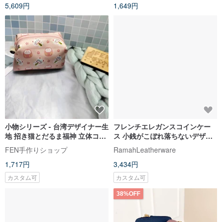
5,609円
1,649円
小物シリーズ - 台湾デザイナー生
フレンチエレガンスコインケー
地 招き猫とだるま福神 立体コイ
ス 小銭がこぼれ落ちないデザイ
ンケース - ミニトーストバッグ
ン_スクエア
FEN手作りショップ
RamahLeatherware
1,717円
3,434円
カスタム可
カスタム可
38%OFF