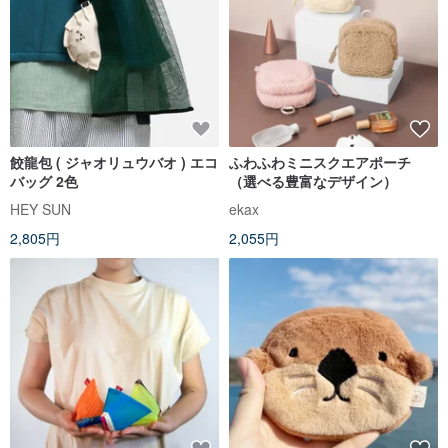
餃龍包 ( ジャオリュウバオ ) エコ
ふわふわミニスクエアポーチ
バッグ 2色
（選べる豊富なデザイン）
HEY SUN
ekax
2,805円
2,055円