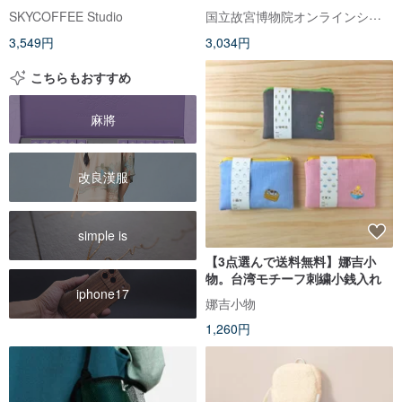
ケース コインケース
国立故宮博物院オンラインショップ
SKYCOFFEE Studio
3,549円
3,034円
こちらもおすすめ
麻將
改良漢服
simple is
【3点選んで送料無料】娜吉小
物。台湾モチーフ刺繍小銭入れ
iphone17
娜吉小物
1,260円