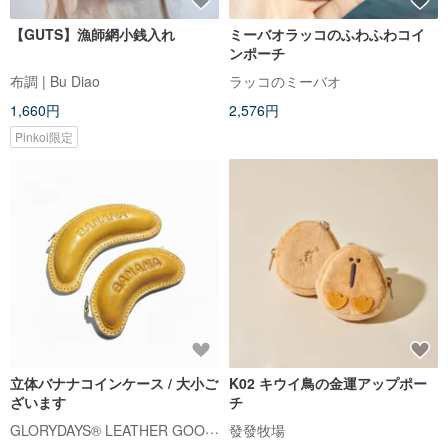
【GUTS】漁師網小銭入れ
ミーバオラッコのふわふわコイ
ンポーチ
布調 | Bu Diao
ラッコのミーバオ
1,660円
2,576円
Pinkoi限定
立体バナナコインケース / 大小ご
K02 キウイ鳥の金運アップポー
ざいます
チ
GLORYDAYS® LEATHER GOODS
發發牧場