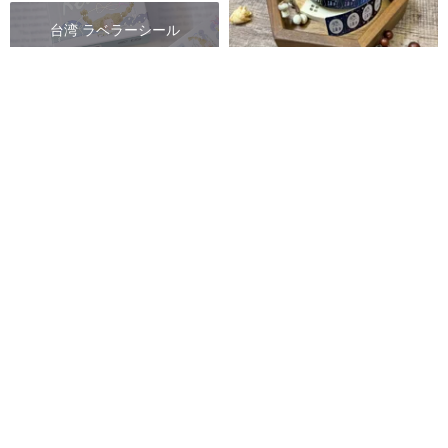
台湾 ラベラーシール
台湾 シールパック
ラベルプリンター用ステッカー
テープ - ありがたい・ラッキー
台湾 デコレーションシール
A Great Idea
916円
63penhouse x hairmo - Flower
花や植物にステッカーを貼る