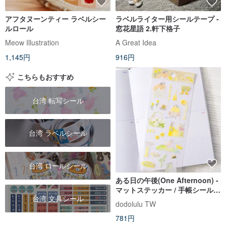
アフタヌーンティー ラベルシー
ラベルライター用シールテープ -
ルロール
窓花星語 2.軒下格子
Meow Illustration
A Great Idea
1,145円
916円
こちらもおすすめ
台湾 転写シール
台湾 ラベルシール
台湾 ロールシール
ある日の午後(One Afternoon) -
マットステッカー / 手帳シール |
台湾 文具シール
女の子イラスト
dodolulu TW
781円