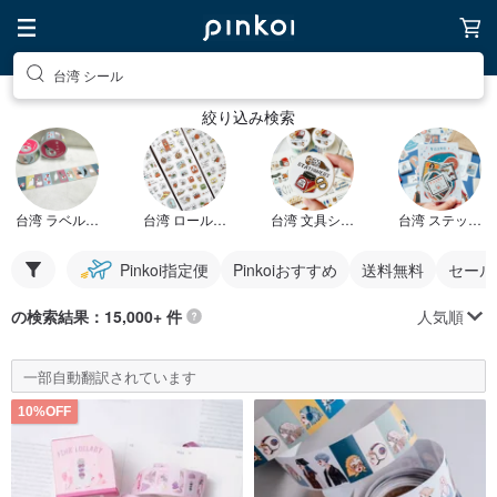
台湾 シール
絞り込み検索
台湾 ラベルシール
台湾 ロールシール
台湾 文具シール
台湾 ステッカーセット
Pinkoi指定便
Pinkoiおすすめ
送料無料
セール
人気順
の検索結果：15,000+ 件
一部自動翻訳されています
10%OFF