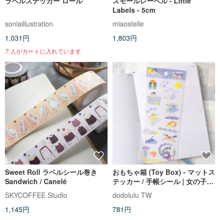
ラベルステッカー ロール
スモールレーベル - Little
Labels - 5cm
soniaillustration
miaostelle
1,031円
1,803円
7 人がカートに入れています
Sweet Roll ラベルシール巻き
おもちゃ箱 (Toy Box) - マットス
Sandwich / Canelé
テッカー / 手帳シール | 女の子イ
ラスト
SKYCOFFEE Studio
dodolulu TW
1,145円
781円