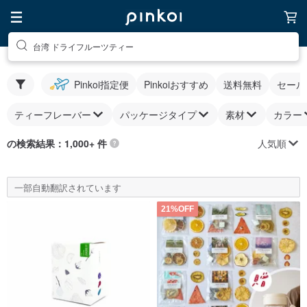
台湾 ドライフルーツティー
Pinkoi指定便
Pinkoiおすすめ
送料無料
セール
ティーフレーバー
パッケージタイプ
素材
カラー
人気順
の検索結果：1,000+ 件
一部自動翻訳されています
21%OFF