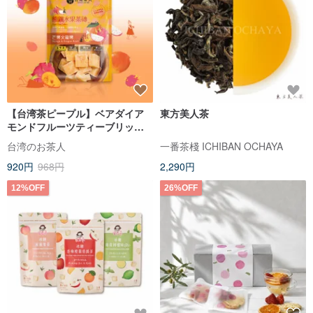
【台湾茶ピープル】ベアダイア
東方美人茶
モンドフルーツティーブリック|
マンゴードラゴンフルーツ
台湾のお茶人
一番茶棧 ICHIBAN OCHAYA
20GX7
920円
968円
2,290円
12%OFF
26%OFF