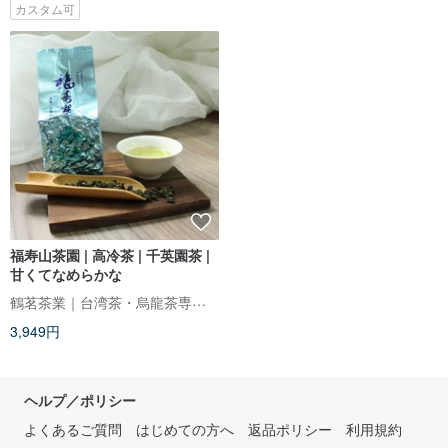
カスタム可
福寿山茶園 | 高冷茶 | 千英園茶 |
甘くてなめらかな
鶴茗茶業｜台湾茶・烏龍茶専門店
3,949円
ヘルプ／ポリシー
よくあるご質問
はじめての方へ
返品ポリシー
利用規約