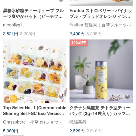
黒糖氷砂糖ティーキューブ フル
Fruitea ストロベリー・パイナッ
ーツ爽やかセット（ピーチフル
プル・ブラッドオレンジ インフ
ーツティー／アップルオレンジ
ュージョン
Fruitea 馥緹果｜台湾フルーツティー
medollygift
アールグレイティー／ミントレ
2,821円
3,205円
2,400円
3,205円
モン）
10%OFF
Top Seller No. 1 [Customizable
クチナシ烏龍茶 テトラ型ティー
Sharing Set FSC Eco Version]
バッグ (3g×14袋入り) カラフル
Xiaocaotso 30 Flavors: Dried
デザイン缶
Grassphere・小草 作(ショウサオズオ)
嶢陽茶行
Fruit Infused Water, Fruit Tea
5,060円
2,529円
2,810円