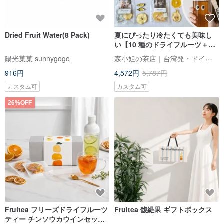
Dried Fruit Water(8 Pack)
夏にぴったり冷たくても美味し
い【10 種のドライフルーツ＋フ
ルーツティー】夏限定セット フ
森小姐の茶店｜台湾発・ドイツ製法ハーブティー
陽光菓菓 sunnygogo
ルーツウォーター
916円
4,572円
5,787円
カスタム可
カスタム可
26%OFF
Fruitea フリーズドライフルーツ
Fruitea 馥緹果 ギフトボックス
ティー チンソウカウインセット