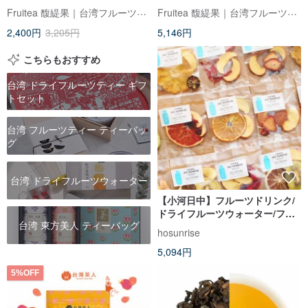
10包 5つの人気フレーバー全収
Fruitea 馥緹果｜台湾フルーツティー
Fruitea 馥緹果｜台湾フルーツティー
録・フルーツウォーター
2,400円
3,205円
5,146円
こちらもおすすめ
台湾 ドライフルーツティー ギフ
トセット
台湾 フルーツティー ティーバッ
グ
台湾 ドライフルーツウォーター
【小河日中】フルーツドリンク/
ドライフルーツウォーター/フル
台湾 東方美人 ティーバッグ
ーツティー 環境に優しい大容量
hosunrise
水分補給パック 18個入り
5,094円
5%OFF