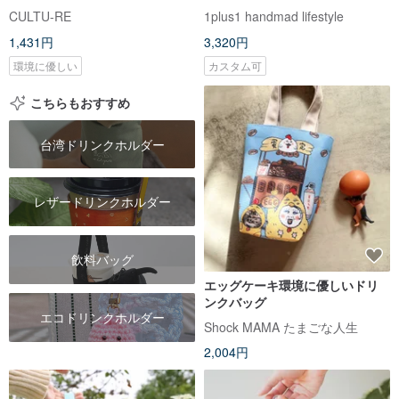
ウェアのリサイクル飲料バッ
CULTU-RE
1plus1 handmad lifestyle
グ。オプションの色。オプショ
1,431円
3,320円
ンの誕生日プレゼント
環境に優しい
カスタム可
こちらもおすすめ
台湾ドリンクホルダー
レザードリンクホルダー
飲料バッグ
エッグケーキ環境に優しいドリ
ンクバッグ
エコドリンクホルダー
Shock MAMA たまごな人生
2,004円