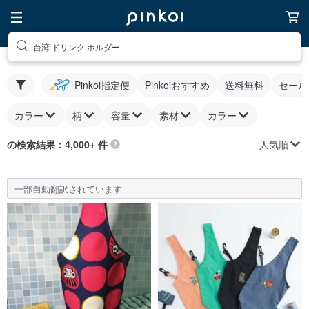
台湾 ドリンク ホルダー
Pinkoi指定便
Pinkoiおすすめ
送料無料
セール
カラー
柄
容量
素材
カラー
人気順
の検索結果：4,000+ 件
一部自動翻訳されています