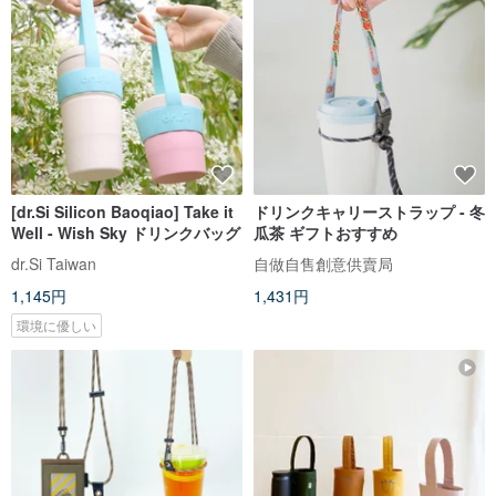
[dr.Si Silicon Baoqiao] Take it
ドリンクキャリーストラップ - 冬
Well - Wish Sky ドリンクバッグ
瓜茶 ギフトおすすめ
dr.Si Taiwan
自做自售創意供賣局
1,145円
1,431円
環境に優しい