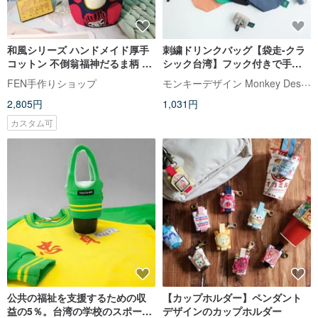
和風シリーズ ハンドメイド厚手
刺繍ドリンクバッグ【袋走-クラ
コットン 不倒翁福神だるま柄 ア
シック台湾】フック付きで手軽
イスペールカップホルダー - 水筒
に収納
モンキーデザイン Monkey Design
FEN手作りショップ
ホルダー - ドリンクホルダー - 保
2,805円
1,031円
温カップホルダー
カスタム可
公共の福祉を支援するための収
【カップホルダー】ペンダント
益の5％。台湾の学校のスポーツ
デザインのカップホルダー