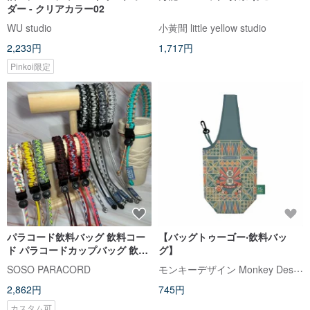
ダー - クリアカラー02
WU studio
小黃間 little yellow studio
2,233円
1,717円
Pinkoi限定
パラコード飲料バッグ 飲料コー
【バッグトゥーゴー‧飲料バッ
ド パラコードカップバッグ 飲料
グ】
バッグ
モンキーデザイン Monkey Design
SOSO PARACORD
2,862円
745円
カスタム可