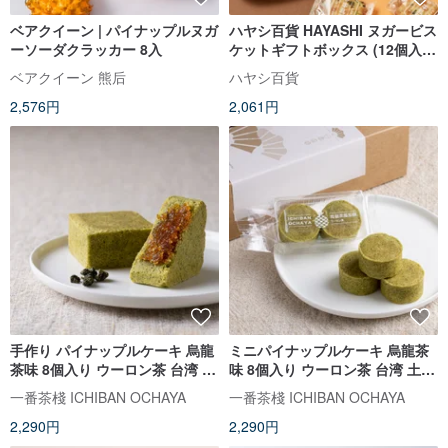
ベアクイーン | パイナップルヌガ
ハヤシ百貨 HAYASHI ヌガービス
ーソーダクラッカー 8入
ケットギフトボックス (12個入
り)
ベアクイーン 熊后
ハヤシ百貨
2,576円
2,061円
手作り パイナップルケーキ 烏龍
ミニパイナップルケーキ 烏龍茶
茶味 8個入り ウーロン茶 台湾 土
味 8個入り ウーロン茶 台湾 土鳳
鳳梨 クッキー 無添加 定番 台湾
梨 クッキー 無添加 定番 台湾土
一番茶棧 ICHIBAN OCHAYA
一番茶棧 ICHIBAN OCHAYA
土産 手土産 焼き菓子 中華菓子
産 手土産 焼き菓子 中華菓子
2,290円
2,290円
【一番茶棧】
【一番茶棧】