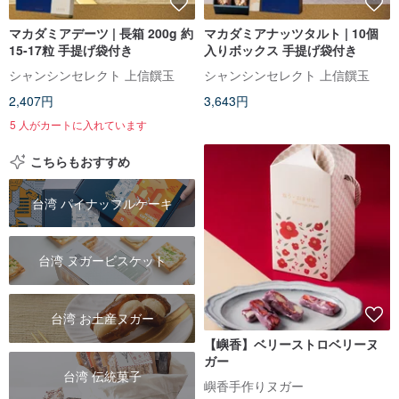
マカダミアデーツ | 長箱 200g 約
マカダミアナッツタルト | 10個
15-17粒 手提げ袋付き
入りボックス 手提げ袋付き
シャンシンセレクト 上信饌玉
シャンシンセレクト 上信饌玉
2,407円
3,643円
5 人がカートに入れています
こちらもおすすめ
台湾 パイナップルケーキ
台湾 ヌガービスケット
台湾 お土産ヌガー
【嶼香】ベリーストロベリーヌ
ガー
台湾 伝統菓子
嶼香手作りヌガー