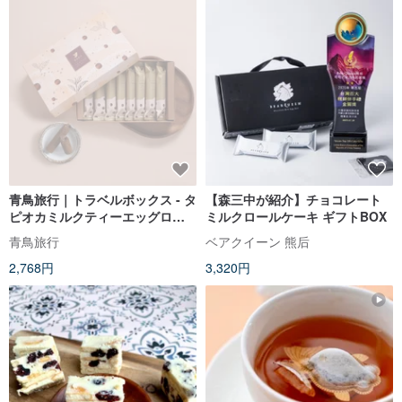
青鳥旅行｜トラベルボックス - タ
【森三中が紹介】チョコレート
ピオカミルクティーエッグロー
ミルクロールケーキ ギフトBOX
ル 8 個入り
青鳥旅行
ベアクイーン 熊后
2,768円
3,320円