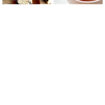
雪花餅 クランベリー ヌガークラ
【蜜香紅茶】金魚ティーバッグ
ッカー 雪Q餅
(10個入り/ボックス)
布田食品 | 艋舺の老舗ピーナッツ菓子
魚蝶ㄦWEDEAR
1,002円
3,492円
【嶼香】クラシック ヌガークラ
【嶼香】まるヌガークラッカー
ッカー ギフトセット 台湾土産
クランベリー味