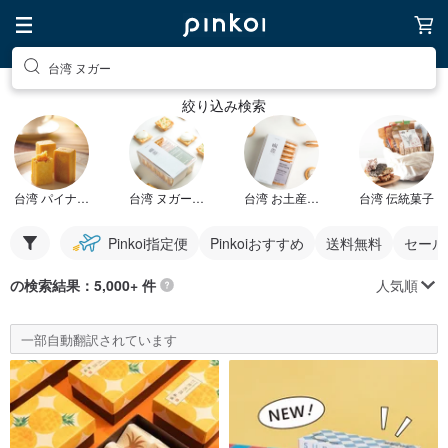
台湾 ヌガー
絞り込み検索
台湾 パイナップルケーキ
台湾 ヌガービスケット
台湾 お土産ヌガー
台湾 伝統菓子
Pinkoi指定便
Pinkoiおすすめ
送料無料
セール
人気順
の検索結果：5,000+ 件
一部自動翻訳されています