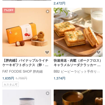
2,472円
7%OFF
【胖肉鋪】パイナップルライチ
快速発送 - 肉鬆（ポークフロス）
ケーキギフトボックス（卵・乳
キャラメルソーダクラッカー キ
製品使用、ベジタリアン対応）
ャラメル＋肉鬆（ポークフロ
BB2 ビービーラビット手作りクッキー
FAT FOODIE SHOP 胖肉鋪
ドライライチ入り、ギフト、お
ス）サンド オリジナルレシピ 手
1,635円
1,758円
1,374円
土産
作り
カスタム可