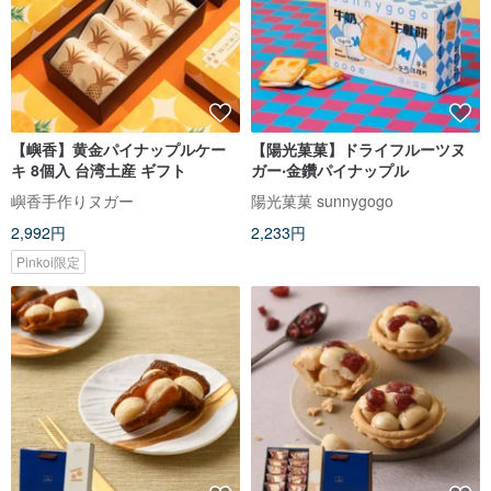
【嶼香】黄金パイナップルケー
【陽光菓菓】ドライフルーツヌ
キ 8個入 台湾土産 ギフト
ガー‧金鑽パイナップル
嶼香手作りヌガー
陽光菓菓 sunnygogo
2,992円
2,233円
Pinkoi限定