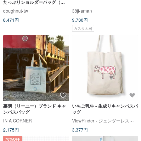
たっぷりショルダーバッグ（餃
子バッグ）-トマトxスカイブルー
doughnut-tw
38ji-aman
MNS
8,471円
9,730円
カスタム可
裏隅（リーユー）ブランド キャ
いちご乳牛 - 生成りキャンバスバ
ンバスバッグ
ッグ
ViewFinder - ジェンダーレスコラボ服 & ライセンスグッズ
IN A CORNER
2,175円
3,377円
70%OFF