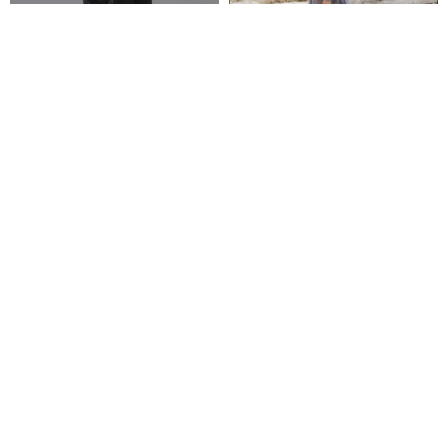
ファッションバッグ
Flybag特別モデル ブルー トート
バッグ
エコバッグ
FLY BAG x FLY TRY BAG
3,892円
環境に優しい
30%OFF
【特別価格品】—微細な傷あり
新作月餅「蛋黃酥」モチーフの
キャンバスバッグ
デザイン、ブランドの茄芷（ガ