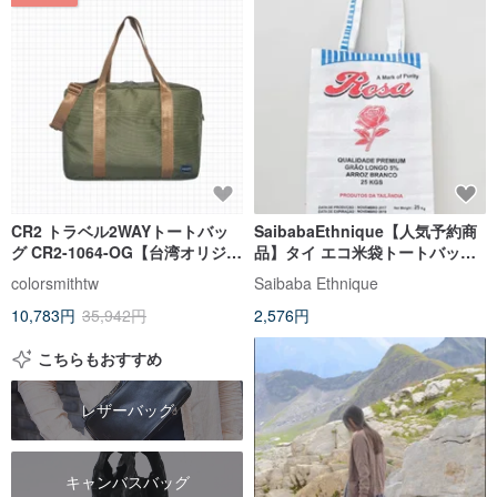
CR2 トラベル2WAYトートバッ
SaibabaEthnique【人気予約商
グ CR2-1064-OG【台湾オリジナ
品】タイ エコ米袋トートバッグ
ルブランドバッグ】
TLGP6102
colorsmithtw
Saibaba Ethnique
10,783円
35,942円
2,576円
こちらもおすすめ
レザーバッグ
キャンバスバッグ