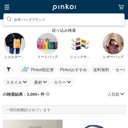
台湾 バッグブランド
絞り込み検索
ショルダーバッグ
トートバッグ
リュックサック
レザーバッグ
Pinkoi指定便
Pinkoiおすすめ
送料無料
セール
スタイル
素材
カラー
人気順
の検索結果：3,000+ 件
一部自動翻訳されています