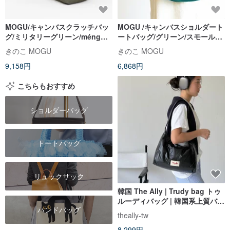
MOGU/キャンバスクラッチバッ
MOGU /キャンバスショルダート
グ/ミリタリーグリーン/méng阿
ートバッグ/グリーン/スモールカ
萌
ム
きのこ MOGU
きのこ MOGU
9,158円
6,868円
こちらもおすすめ
ショルダーバッグ
トートバッグ
リュックサック
韓国 The Ally | Trudy bag トゥ
ルーディバッグ | 韓国系上質バッ
ハンドバッグ
グ（ポーチ付き）
theally-tw
8,299円