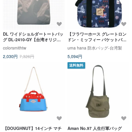
DL ワイドショルダートートバッ
【フラワーホース グレートロン
グ DL-2410-GY【台湾オリジナ
ドン・ミッフィー バケットバッ
ルバッグブランド】
グ】台湾製 多仕切り 斜め背 携帯
colorsmithtw
uma hana 防水バッグ-台湾製
両用 防水バッグ
2,030円
7,326円
5,094円
送料無料
【DOUGHNUT】14インチ マチ
Aman No.97 人生行軍バッグ