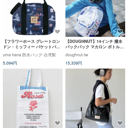
【フラワーホース グレートロン
【DOUGHNUT】14インチ 撥水
ドン・ミッフィー バケットバッ
バックパック マカロン ボトルポ
グ】台湾製 多仕切り 斜め背 携帯
ケット バイカラー - ホワイト YU
uma hana 防水バッグ-台湾製
doughnut-tw
両用 防水バッグ
5,094円
15,339円