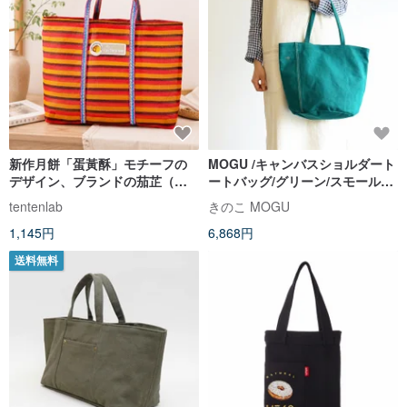
新作月餅「蛋黃酥」モチーフの
MOGU /キャンバスショルダート
デザイン、ブランドの茄芷（ガ
ートバッグ/グリーン/スモールカ
ージー）バッグ｜夏休み｜父の
ム
tentenlab
きのこ MOGU
日ギフト｜男性への贈り物
1,145円
6,868円
送料無料