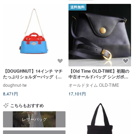
送料無料
【DOUGHNUT】14インチ マチ
【Old Time OLD-TIME】初期の
たっぷりショルダーバッグ（餃
中古オールドバッグ シンガポー
子バッグ）-トマトxスカイブルー
ルブランド ショルダーバッグ
doughnut-tw
オールドタイム OLD-TIME
MNS
8,471円
17,101円
こちらもおすすめ
レザーバッグ