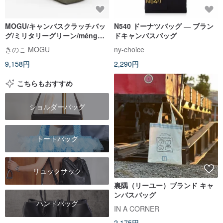
MOGU/キャンバスクラッチバッ
N540 ドーナツバッグ ― ブラン
グ/ミリタリーグリーン/méng阿
ドキャンバスバッグ
萌
きのこ MOGU
ny-choice
9,158円
2,290円
こちらもおすすめ
ショルダーバッグ
トートバッグ
リュックサック
裏隅（リーユー）ブランド キャ
ンバスバッグ
ハンドバッグ
IN A CORNER
2,175円