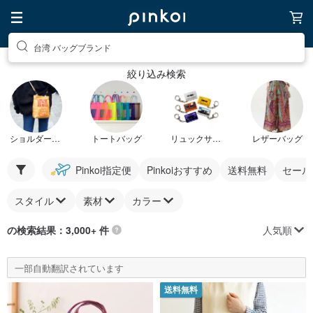
台湾 バッグブランド
絞り込み検索
ショルダーバッグ
トートバッグ
リュックサック
レザーバッグ
Pinkoi指定便
Pinkoiおすすめ
送料無料
セール
スタイル
素材
カラー
人気順
の検索結果：3,000+ 件
一部自動翻訳されています
送料無料