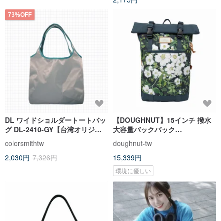
73%OFF
DL ワイドショルダートートバッ
【DOUGHNUT】15インチ 撥水
グ DL-2410-GY【台湾オリジナ
大容量バックパック
ルバッグブランド】
CHRISTOPHER ロールトップ -
colorsmithtw
doughnut-tw
プリント DP
2,030円
7,326円
15,339円
環境に優しい