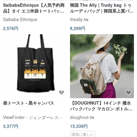
SaibabaEthnique【人気予約商
韓国 The Ally | Trudy bag トゥ
品】タイ エコ米袋トートバッグ
ルーディバッグ | 韓国系上質バッ
TLGP6102
グ（ポーチ付き）
Saibaba Ethnique
theally-tw
2,576円
8,299円
柴トースト - 黒キャンバス
【DOUGHNUT】14インチ 撥水
バックパック マカロン ボトルポ
ケット デイリー-ベージュ JG
ViewFinder - ジェンダーレスコラボ服 & ライセンスグッズ
doughnut-tw
3,377円
15,339円
環境に優しい