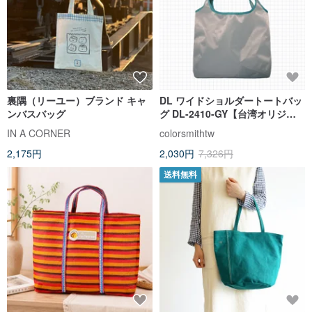
裏隅（リーユー）ブランド キャ
DL ワイドショルダートートバッ
ンバスバッグ
グ DL-2410-GY【台湾オリジナ
ルバッグブランド】
IN A CORNER
colorsmithtw
2,175円
2,030円
7,326円
送料無料