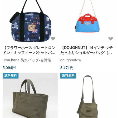
【フラワーホース グレートロン
【DOUGHNUT】14インチ マチ
ドン・ミッフィー バケットバッ
たっぷりショルダーバッグ（餃
グ】台湾製 多仕切り 斜め背 携帯
子バッグ）-トマトxスカイブルー
uma hana 防水バッグ-台湾製
doughnut-tw
両用 防水バッグ
MNS
5,094円
8,471円
送料無料
送料無料