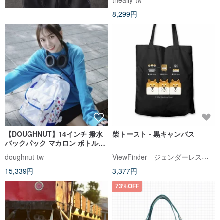
8,299円
【DOUGHNUT】14インチ 撥水
柴トースト - 黒キャンバス
バックパック マカロン ボトルポ
ケット バイカラー - ホワイト YU
ViewFinder - ジェンダーレスコラボ服 & ライセンスグッズ
doughnut-tw
15,339円
3,377円
73%OFF