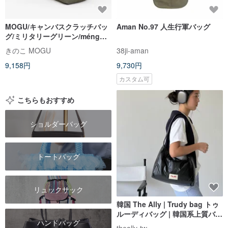
MOGU/キャンバスクラッチバッ
Aman No.97 人生行軍バッグ
グ/ミリタリーグリーン/méng阿
萌
きのこ MOGU
38ji-aman
9,158円
9,730円
カスタム可
こちらもおすすめ
ショルダーバッグ
トートバッグ
リュックサック
韓国 The Ally | Trudy bag トゥ
ルーディバッグ | 韓国系上質バッ
ハンドバッグ
グ（ポーチ付き）
theally-tw