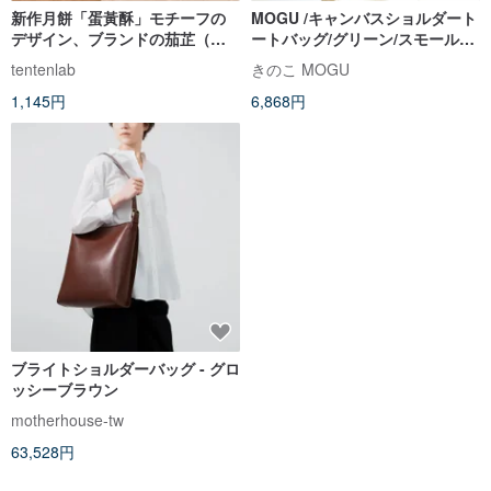
新作月餅「蛋黃酥」モチーフの
MOGU /キャンバスショルダート
デザイン、ブランドの茄芷（ガ
ートバッグ/グリーン/スモールカ
ージー）バッグ｜夏休み｜父の
ム
tentenlab
きのこ MOGU
日ギフト｜男性への贈り物
1,145円
6,868円
ブライトショルダーバッグ - グロ
ッシーブラウン
motherhouse-tw
63,528円