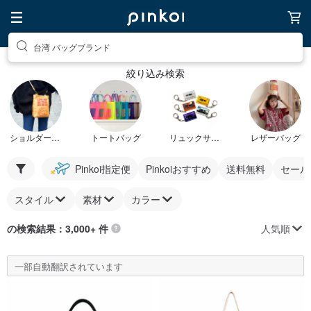
台湾 バッグブランド
絞り込み検索
ショルダーバッグ
トートバッグ
リュックサック
レザーバッグ
Pinkoi指定便
Pinkoiおすすめ
送料無料
セール
スタイル
素材
カラー
人気順
の検索結果：3,000+ 件
一部自動翻訳されています