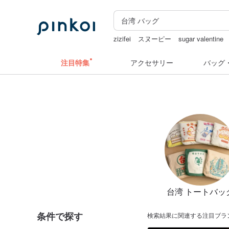
zizifei
スヌーピー
sugar valentine
hwara
人物ステッカー
注目特集
アクセサリー
バッグ
台湾 トートバッ
条件で探す
検索結果に関連する注目ブラ