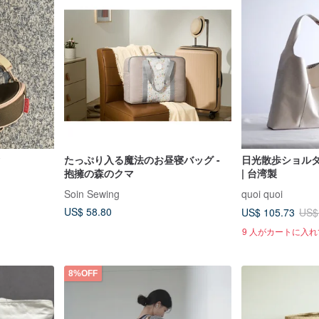
ク
たっぷり入る魔法のお昼寝バッグ -
日光散歩ショルダ
抱擁の森のクマ
| 台湾製
Soin Sewing
quoi quoi
US$ 58.80
US$ 105.73
US$
9 人がカートに入
8%OFF