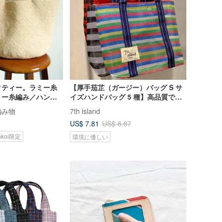
クティー。ラミー糸
【厚手茄芷（ガージー）バッグ S サ
ミー糸編み／ハンド
イズハンドバッグ 5 種】高品質で持
ッグ
ちやすく、丈夫。台湾土産やギフト
編み物
7th island
に最適
US$ 7.81
US$ 8.87
nkoi限定
環境に優しい