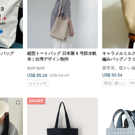
スバッグ
縦型トートバッグ 日本製 8 号防水帆
キャラメルミル
布 | 台湾デザイン制作
編みバッグ／ラ
バッグ／編みバ
quoi quoi
家常菜。暖かい
US$ 93.54
US$ 85.24
US$ 92.65
環境に優しい
Pi
カスタム可
20%OFF