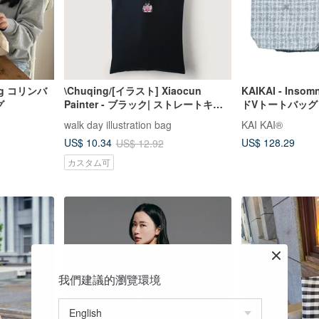
 bag コリンバ
\Chuqing/[イラスト] Xiaocun
KAIKAI - Ins
グ
Painter - ブラック| ストレートキャ
ドVトートバッグ
ンバスバッグ
walk day illustration bag
KAI KAI®
US$ 128.29
US$ 10.34
US$ 12.92
カスタム可
我們建議的瀏覽環境