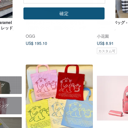
確定
aramel】
軽量防水トートバッグ - 連なる丘
刺繍漁師バッグ 
et レッド
（旅行バッグ、通勤バッグ、マザー
ィー
ズバッグ）
OGG
小花園
US$ 195.10
US$ 8.91
カスタム可
ッグ
バッグ