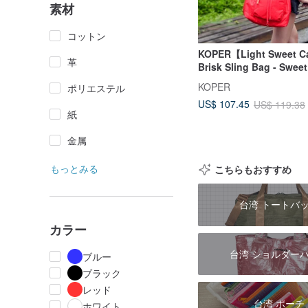
素材
コットン
KOPER【Light Sweet C
革
Brisk Sling Bag - Swe
(Made in Taiwan)
KOPER
ポリエステル
US$ 107.45
US$ 119.38
紙
金属
もっとみる
こちらもおすすめ
台湾 トートバ
カラー
台湾 ショルダー
ブルー
ブラック
レッド
台湾 ポーチ
ホワイト