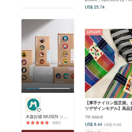
イト
US$ 25.74
12%OFF
【厚手ナイロン茄芷袋。
ツデザインモデル】高品
的。可愛らしくておしゃ
木森好襪 MUSEN ソックス
7th island
贈り物。
(682)
US$ 8.44
US$ 9.58