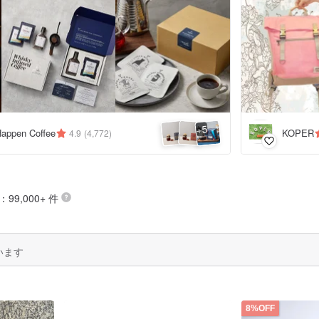
5
+
pen Coffee
KOPER
4.9
(4,772)
99,000+ 件
います
8%OFF