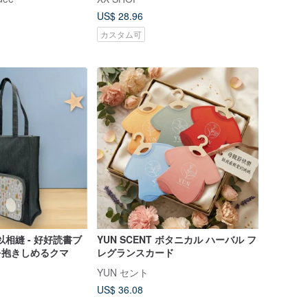
US$ 28.96
カスタム可
 所以相縫 - 好好読書ブ
YUN SCENT ボタニカル ハーバル フ
森を抱きしめるクマ
レグランスカード
YUN セント
US$ 36.08