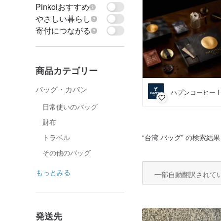
Pinkoiおすすめ
やさしい暮らし
寄付につながる
商品カテゴリー
バッグ・カバン
ハプンコーヒー Hap
日常使いのバッグ
財布
“
台湾 バッグ
” の検索結果：
トラベル
その他のバッグ
もっとみる
一部自動翻訳されて
発送先