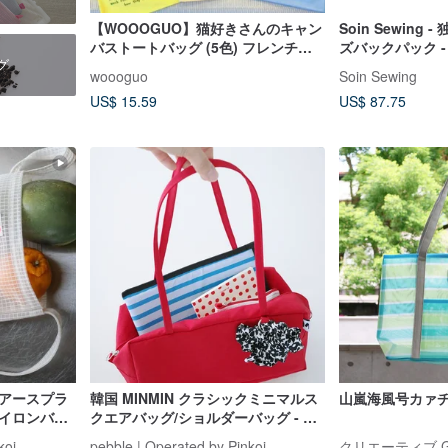
【WOOOGUO】猫好きさんのキャン
Soin Sewing
バストートバッグ (5色) フレンチキ
ズバックパック 
グ
ャンバスバッグ 日常使い トートバッ
ル
woooguo
Soin Sewing
グ
US$ 15.59
US$ 87.75
シアースプラ
韓国 MINMIN クラシックミニマルス
山嵐海風号カァ
ナイロンバッ
クエアバッグ/ショルダーバッグ - 選
クリームホワ
べる 2 色
koi
pebble | Operated by Pinkoi
クリエーティブ G