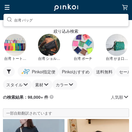
台湾 バッグ
絞り込み検索
台湾 トートバッグ
台湾 ショルダーバッグ
台湾 ポーチ
台湾 がま口バッグ
Pinkoi指定便
Pinkoiおすすめ
送料無料
セール
スタイル
素材
カラー
人気順
の検索結果：98,000+ 件
一部自動翻訳されています