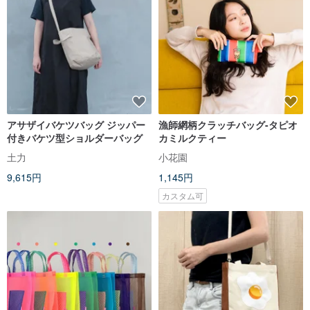
アサザイバケツバッグ ジッパー
漁師網柄クラッチバッグ-タピオ
付きバケツ型ショルダーバッグ
カミルクティー
土力
小花園
9,615円
1,145円
カスタム可