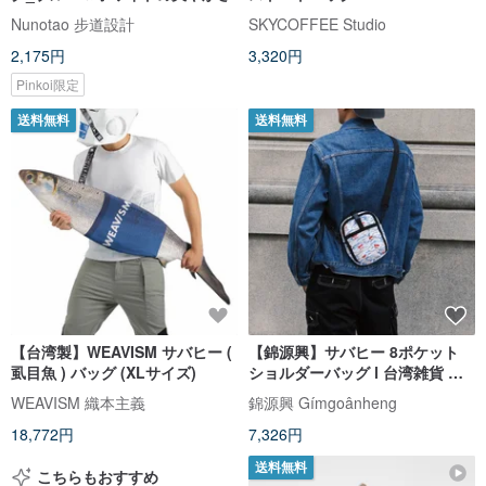
Nunotao 步道設計
SKYCOFFEE Studio
2,175円
3,320円
Pinkoi限定
送料無料
送料無料
【台湾製】WEAVISM サバヒー (
【錦源興】サバヒー 8ポケット
虱目魚 ) バッグ (XLサイズ)
ショルダーバッグ l 台湾雑貨 旅
行バッグ ポーチ
WEAVISM 織本主義
錦源興 Gímgoânheng
18,772円
7,326円
送料無料
こちらもおすすめ