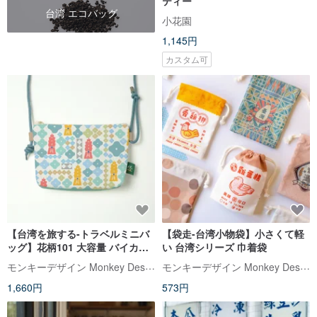
ティー
台湾 エコバッグ
小花園
1,145円
カスタム可
【台湾を旅する-トラベルミニバ
【袋走-台湾小物袋】小さくて軽
ッグ】花柄101 大容量 バイカラ
い 台湾シリーズ 巾着袋
ー 仕切り付き ストラップ長さ調
モンキーデザイン Monkey Design
モンキーデザイン Monkey Design
節可能
1,660円
573円