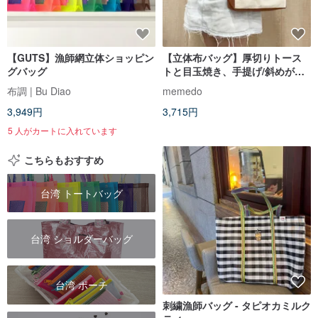
【GUTS】漁師網立体ショッピン
【立体布バッグ】厚切りトース
グバッグ
トと目玉焼き、手提げ/斜めがけ
キャンバストート
布調 | Bu Diao
memedo
3,949円
3,715円
5 人がカートに入れています
こちらもおすすめ
台湾 トートバッグ
台湾 ショルダーバッグ
台湾 ポーチ
刺繍漁師バッグ - タピオカミルク