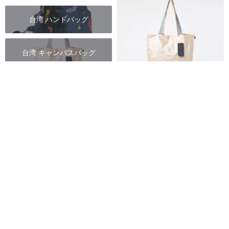
台湾 ハンドバッグ
台湾 キャンバスバッグ
台湾 漁師網バッグ
Miyansol 韓国しわしわトートバ
ッグ（ロングショルダーストラ
台湾 がま口バッグ
ップ）- D.ブルーベリーヨーグル
Miyansol 韓国発クシュクシュバッグ｜台湾公式代理店
ト 撥水軽量通勤モデル
11,790円
送料無料