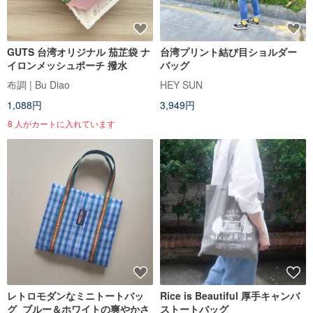
GUTS 台湾オリジナル 茄芷袋 ナ
台湾プリント結び目ショルダー
イロンメッシュポーチ 撥水
バッグ
布調 | Bu Diao
HEY SUN
1,088円
3,949円
8 人がカートに入れています
レトロモダンなミニトートバッ
Rice is Beautiful 厚手キャンバ
グ_ブルー＆ホワイトの爽やかさ
ストートバッグ