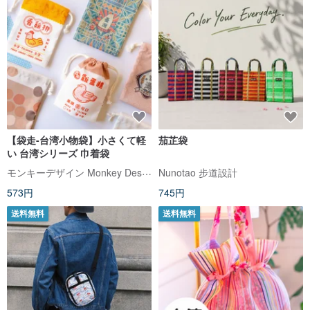
【袋走-台湾小物袋】小さくて軽
茄芷袋
い 台湾シリーズ 巾着袋
モンキーデザイン Monkey Design
Nunotao 步道設計
573円
745円
送料無料
送料無料