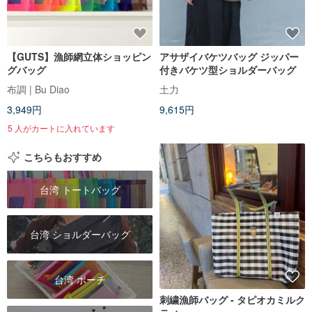
【GUTS】漁師網立体ショッピン
アサザイバケツバッグ ジッパー
グバッグ
付きバケツ型ショルダーバッグ
布調 | Bu Diao
土力
3,949円
9,615円
5 人がカートに入れています
こちらもおすすめ
台湾 トートバッグ
台湾 ショルダーバッグ
台湾 ポーチ
刺繍漁師バッグ - タピオカミルク