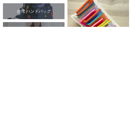
台湾 ハンドバッグ
台湾 キャンバスバッグ
台湾 漁師網バッグ
GUTS 台湾オリジナル 茄芷袋 ナ
イロンメッシュポーチ 撥水
台湾 がま口バッグ
布調 | Bu Diao
1,088円
8 人がカートに入れています