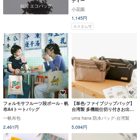
ティー
台湾 エコバッグ
小花園
1,145円
カスタム可
フォルモサフルーツ段ボール - 帆
【単色-ファイブジップバッグ】
布A4トートバッグ
台湾製 多機能仕切り付きお出か
け旅行用防水斜め掛けバッグ
一帆布包
uma hana 防水バッグ-台湾製
2,461円
5,094円