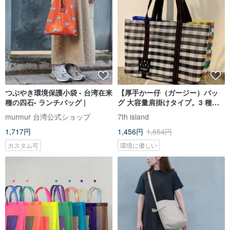
つぶやき環境保護小袋 - 台湾在来
【厚手かー仔（ガージー）バッ
種の四石- ランチバッグ |
グ 大容量肩掛けタイプ。3 種類
のデザイン】高品質で収納力抜
murmur 台湾公式ショップ
7th island
群、丈夫。台湾スタイルファッ
1,717円
1,456円
1,654円
ション
カスタム可
環境に優しい