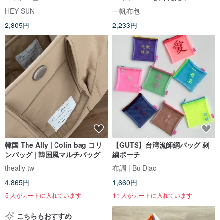
ピングバッグ
HEY SUN
一帆布包
2,805円
2,233円
韓国 The Ally | Colin bag コリ
【GUTS】台湾漁師網バッグ 刺
ンバッグ | 韓国風マルチバッグ
繍ポーチ
theally-tw
布調 | Bu Diao
4,865円
1,660円
5 人がカートに入れています
11 人がカートに入れています
こちらもおすすめ