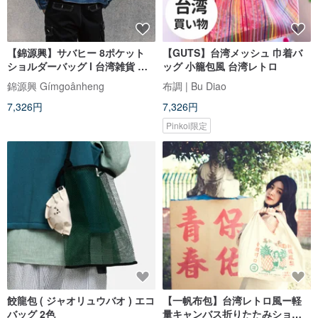
【錦源興】サバヒー 8ポケット
【GUTS】台湾メッシュ 巾着バ
ショルダーバッグ l 台湾雑貨 旅
ッグ 小籠包風 台湾レトロ
行バッグ ポーチ
錦源興 Gímgoânheng
布調 | Bu Diao
7,326円
7,326円
Pinkoi限定
餃龍包 ( ジャオリュウバオ ) エコ
【一帆布包】台湾レトロ風ー軽
バッグ 2色
量キャンバス折りたたみショッ