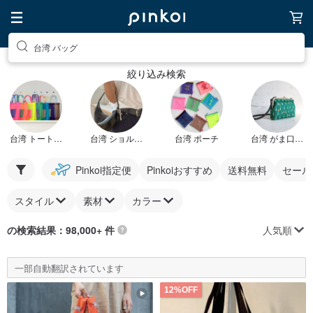
台湾 バッグ
絞り込み検索
台湾 トートバッグ
台湾 ショルダーバッグ
台湾 ポーチ
台湾 がま口バッグ
Pinkoi指定便
Pinkoiおすすめ
送料無料
セール
スタイル
素材
カラー
人気順
の検索結果：98,000+ 件
一部自動翻訳されています
12%OFF