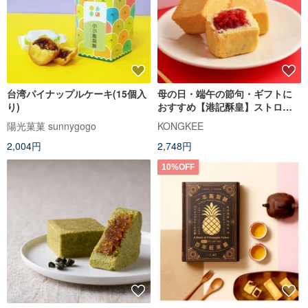
台湾パイナップルケーキ(15個入
母の日・端午の節句・ギフトに
り)
おすすめ【港記酥皇】ストロベ
リーケーキ 8 個入りギフトボッ
陽光菓菓 sunnygogo
KONGKEE
クス
2,004円
2,748円
10%OFF