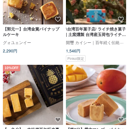
【郭元一】台湾金賞パイナップ
\台湾百年菓子店/ ライチ焼き菓子
ルケーキ
| 土窯燻製 台湾産玉荷包ライチ使
用 | ギフトボックス個包装
開璽 カイシー｜百年続く伝統の婚礼菓子
グォユェンイー
2,290円
1,546円
Pinkoi限定
10%OFF