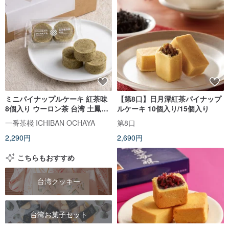
ミニパイナップルケーキ 紅茶味
【第8口】日月潭紅茶パイナップ
8個入り ウーロン茶 台湾 土鳳梨
ルケーキ 10個入り/15個入り
クッキー 無添加 定番 台湾土産
一番茶棧 ICHIBAN OCHAYA
第8口
手土産 焼き菓子 中華菓子 【一番
2,290円
2,690円
茶棧】
こちらもおすすめ
台湾クッキー
台湾お菓子セット