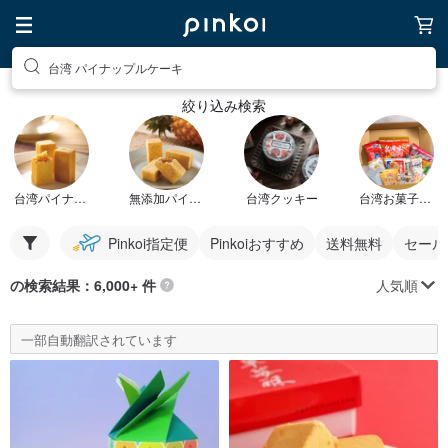
台湾 パイナップルケーキ
絞り込み検索
台湾パイナップルケーキ
無添加パイナップルケーキ
台湾クッキー
台湾お菓子セット
Pinkoi指定便
Pinkoiおすすめ
送料無料
セール
人気順
の検索結果：6,000+ 件
一部自動翻訳されています