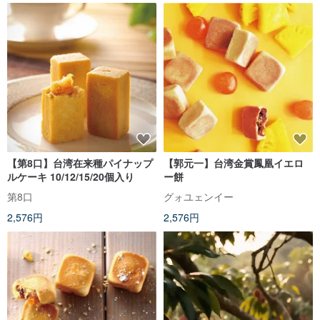
【第8口】台湾在来種パイナップ
【郭元一】台湾金賞鳳凰イエロ
ルケーキ 10/12/15/20個入り
ー餅
第8口
グォユェンイー
2,576円
2,576円