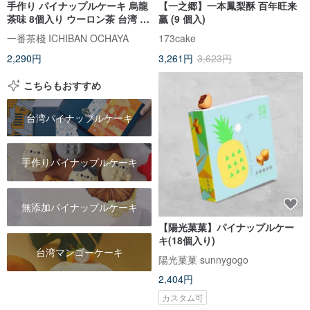
手作り パイナップルケーキ 烏龍
【一之郷】一本鳳梨酥 百年旺来
茶味 8個入り ウーロン茶 台湾 土
贏 (9 個入)
鳳梨 クッキー 無添加 定番 台湾
一番茶棧 ICHIBAN OCHAYA
173cake
土産 手土産 焼き菓子 中華菓子
2,290円
3,261円
3,623円
【一番茶棧】
こちらもおすすめ
台湾パイナップルケーキ
手作りパイナップルケーキ
無添加パイナップルケーキ
【陽光菓菓】パイナップルケー
キ(18個入り)
台湾マンゴーケーキ
陽光菓菓 sunnygogo
2,404円
カスタム可