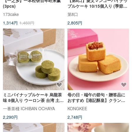
【一之乡】一本松饼百年旺来赢
【第8口】愛文マンゴーパイナッ
(3pcs)
プルケーキ 10/15個入り (季節限
定)
173cake
第8口
1,314円
1,460円
2,805円
ミニパイナップルケーキ 烏龍茶
母の日・端午の節句・贈答品に
味 8個入り ウーロン茶 台湾 土鳳
おすすめ【港記酥皇】クランベ
梨 クッキー 無添加 定番 台湾土
リーケーキ 8 個入りギフトボッ
一番茶棧 ICHIBAN OCHAYA
KONGKEE
産 手土産 焼き菓子 中華菓子
クス
2,290円
2,748円
【一番茶棧】