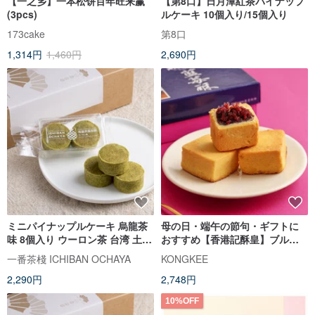
【一之乡】一本松饼百年旺来赢
【第8口】日月潭紅茶パイナップ
(3pcs)
ルケーキ 10個入り/15個入り
173cake
第8口
1,314円
1,460円
2,690円
ミニパイナップルケーキ 烏龍茶
母の日・端午の節句・ギフトに
味 8個入り ウーロン茶 台湾 土鳳
おすすめ【香港記酥皇】ブルー
梨 クッキー 無添加 定番 台湾土
ベリーケーキ 8 個入りギフトボ
一番茶棧 ICHIBAN OCHAYA
KONGKEE
産 手土産 焼き菓子 中華菓子
ックス
2,290円
2,748円
【一番茶棧】
10%OFF