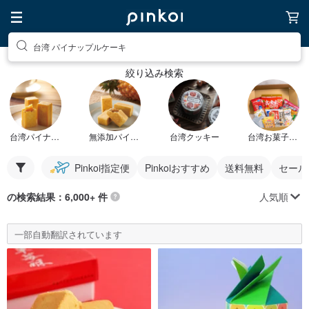
台湾 パイナップルケーキ
絞り込み検索
台湾パイナップルケーキ
無添加パイナップルケーキ
台湾クッキー
台湾お菓子セット
Pinkoi指定便
Pinkoiおすすめ
送料無料
セール
人気順
の検索結果：6,000+ 件
一部自動翻訳されています