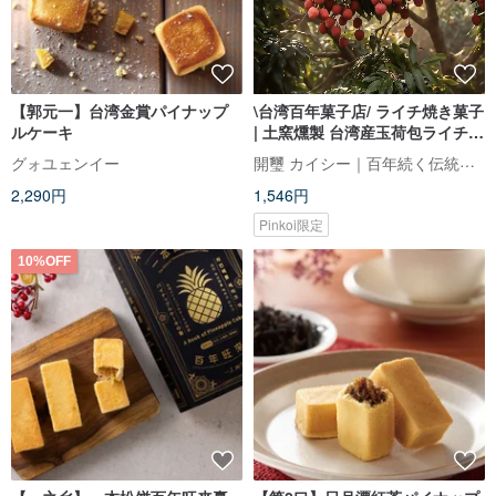
【郭元一】台湾金賞パイナップ
\台湾百年菓子店/ ライチ焼き菓子
ルケーキ
| 土窯燻製 台湾産玉荷包ライチ使
用 | ギフトボックス個包装
開璽 カイシー｜百年続く伝統の婚礼菓子
グォユェンイー
2,290円
1,546円
Pinkoi限定
10%OFF