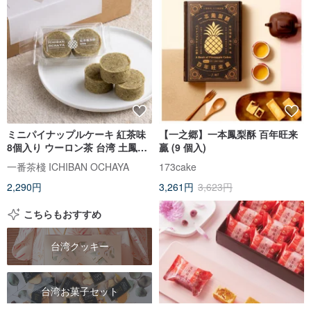
ミニパイナップルケーキ 紅茶味
【一之郷】一本鳳梨酥 百年旺来
8個入り ウーロン茶 台湾 土鳳梨
贏 (9 個入)
クッキー 無添加 定番 台湾土産
一番茶棧 ICHIBAN OCHAYA
173cake
手土産 焼き菓子 中華菓子 【一番
2,290円
3,261円
3,623円
茶棧】
こちらもおすすめ
台湾クッキー
台湾お菓子セット