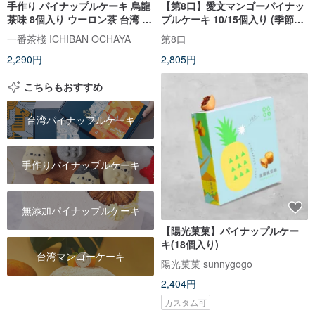
手作り パイナップルケーキ 烏龍
【第8口】愛文マンゴーパイナッ
茶味 8個入り ウーロン茶 台湾 土
プルケーキ 10/15個入り (季節限
鳳梨 クッキー 無添加 定番 台湾
定)
一番茶棧 ICHIBAN OCHAYA
第8口
土産 手土産 焼き菓子 中華菓子
2,290円
2,805円
【一番茶棧】
こちらもおすすめ
台湾パイナップルケーキ
手作りパイナップルケーキ
無添加パイナップルケーキ
【陽光菓菓】パイナップルケー
キ(18個入り)
台湾マンゴーケーキ
陽光菓菓 sunnygogo
2,404円
カスタム可