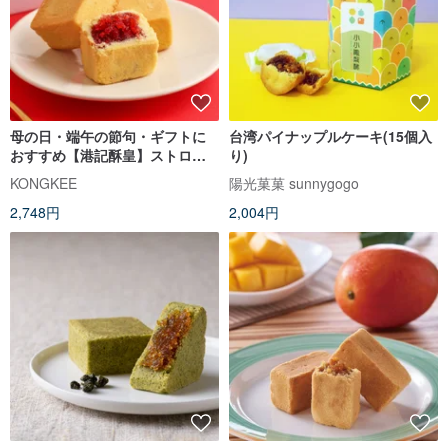
母の日・端午の節句・ギフトに
台湾パイナップルケーキ(15個入
おすすめ【港記酥皇】ストロベ
り)
リーケーキ 8 個入りギフトボッ
KONGKEE
陽光菓菓 sunnygogo
クス
2,748円
2,004円