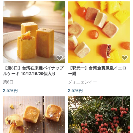
【第8口】台湾在来種パイナップ
【郭元一】台湾金賞鳳凰イエロ
ルケーキ 10/12/15/20個入り
ー餅
第8口
グォユェンイー
2,576円
2,576円