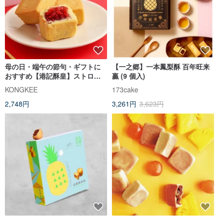
母の日・端午の節句・ギフトに
【一之郷】一本鳳梨酥 百年旺来
おすすめ【港記酥皇】ストロベ
贏 (9 個入)
リーケーキ 8 個入りギフトボッ
KONGKEE
173cake
クス
2,748円
3,261円
3,623円