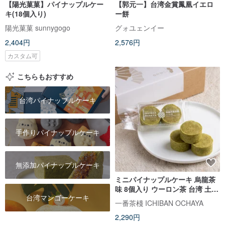
【陽光菓菓】パイナップルケー
【郭元一】台湾金賞鳳凰イエロ
キ(18個入り)
ー餅
陽光菓菓 sunnygogo
グォユェンイー
2,404円
2,576円
カスタム可
こちらもおすすめ
台湾パイナップルケーキ
手作りパイナップルケーキ
無添加パイナップルケーキ
ミニパイナップルケーキ 烏龍茶
味 8個入り ウーロン茶 台湾 土鳳
台湾マンゴーケーキ
梨 クッキー 無添加 定番 台湾土
一番茶棧 ICHIBAN OCHAYA
産 手土産 焼き菓子 中華菓子
2,290円
【一番茶棧】