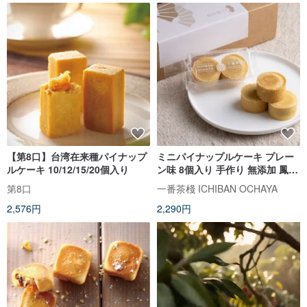
【第8口】台湾在来種パイナップ
ミニパイナップルケーキ プレー
ルケーキ 10/12/15/20個入り
ン味 8個入り 手作り 無添加 鳳梨
酥 台湾 パイナップル 繊維【一番
第8口
一番茶棧 ICHIBAN OCHAYA
茶棧】
2,576円
2,290円