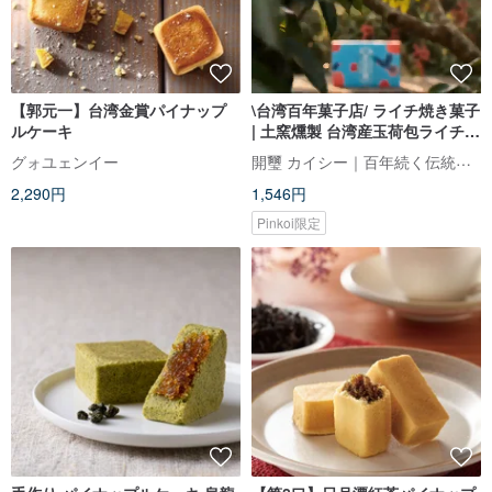
【郭元一】台湾金賞パイナップ
\台湾百年菓子店/ ライチ焼き菓子
ルケーキ
| 土窯燻製 台湾産玉荷包ライチ使
用 | ギフトボックス個包装
開璽 カイシー｜百年続く伝統の婚礼菓子
グォユェンイー
2,290円
1,546円
Pinkoi限定