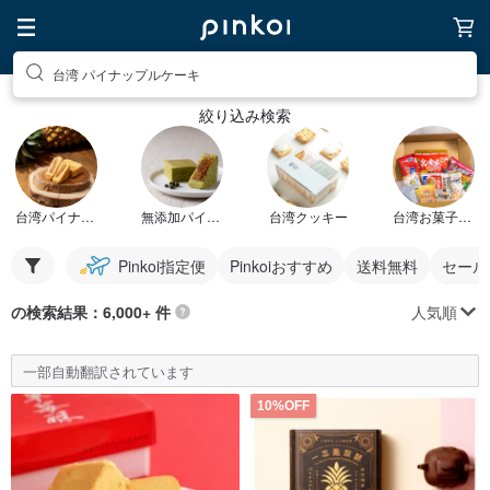
台湾 パイナップルケーキ
絞り込み検索
台湾パイナップルケーキ
無添加パイナップルケーキ
台湾クッキー
台湾お菓子セット
Pinkoi指定便
Pinkoiおすすめ
送料無料
セール
人気順
の検索結果：6,000+ 件
一部自動翻訳されています
10%OFF