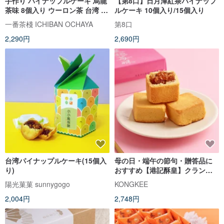
手作り パイナップルケーキ 烏龍
【第8口】日月潭紅茶パイナップ
茶味 8個入り ウーロン茶 台湾 土
ルケーキ 10個入り/15個入り
鳳梨 クッキー 無添加 定番 台湾
一番茶棧 ICHIBAN OCHAYA
第8口
土産 手土産 焼き菓子 中華菓子
2,290円
2,690円
【一番茶棧】
台湾パイナップルケーキ(15個入
母の日・端午の節句・贈答品に
り)
おすすめ【港記酥皇】クランベ
リーケーキ 8 個入りギフトボッ
陽光菓菓 sunnygogo
KONGKEE
クス
2,004円
2,748円