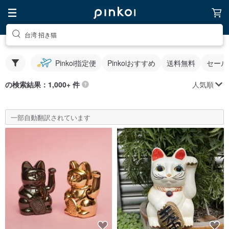
台湾 招き猫
Pinkoi指定便
Pinkoiおすすめ
送料無料
セール
人気順
の検索結果：1,000+ 件
一部自動翻訳されています