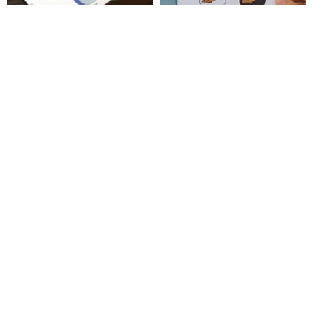
幸運のお守りミラーシール【富
たい焼きを持った招き猫 ポスト
の自由】招き猫 猫 幸運 お札 開
カード
運 開店
hooyuncat
NING-tw
1,431円
201円
送料無料
招き猫を動かすとホワイトは幸
【願いかわいいペット】招き猫
運を呼び込み、ブラックは魔除
（七択） #エナジークリスタル
けになります