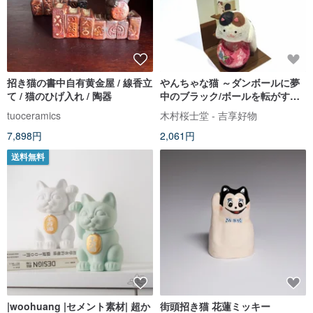
招き猫の書中自有黄金屋 / 線香立
やんちゃな猫 ～ダンボールに夢
て / 猫のひげ入れ / 陶器
中のブラック/ボールを転がす三
色猫～ 和紙マスコット
tuoceramics
木村桜士堂 - 吉享好物
7,898円
2,061円
送料無料
|woohuang |セメント素材| 超か
街頭招き猫 花蓮ミッキー