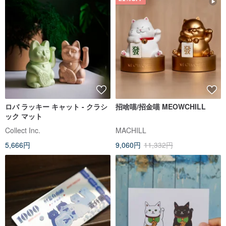
ロバ ラッキー キャット - クラシ
招啥喵/招金喵 MEOWCHILL
ック マット
Collect Inc.
MACHILL
5,666円
9,060円
11,332円