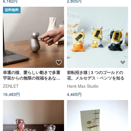
6,182円
2,805円
送料無料
幸運の猫、愛らしい動きで多重
前転招き猫 | 3 つのゴールドの
宇宙からの無限の祝福をあなた
花、メルセデス・ベンツを知る
に招き寄せます
ZENLET
Hank Max Studio
16,483円
4,465円