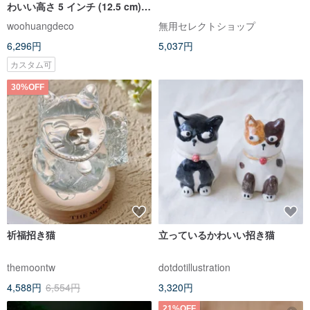
わいい高さ 5 インチ (12.5 cm)
のカラフルな招き猫
woohuangdeco
無用セレクトショップ
6,296円
5,037円
カスタム可
30%OFF
祈福招き猫
立っているかわいい招き猫
themoontw
dotdotillustration
4,588円
6,554円
3,320円
21%OFF