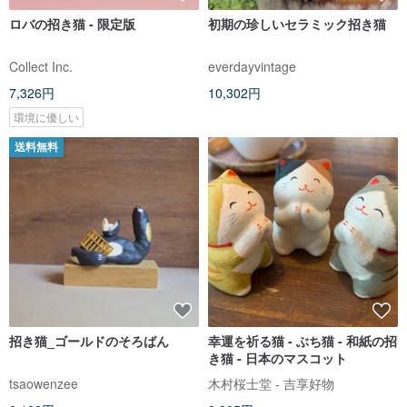
ロバの招き猫 - 限定版
初期の珍しいセラミック招き猫
Collect Inc.
everdayvintage
7,326円
10,302円
環境に優しい
送料無料
招き猫_ゴールドのそろばん
幸運を祈る猫 - ぶち猫 - 和紙の招
き猫 - 日本のマスコット
tsaowenzee
木村桜士堂 - 吉享好物