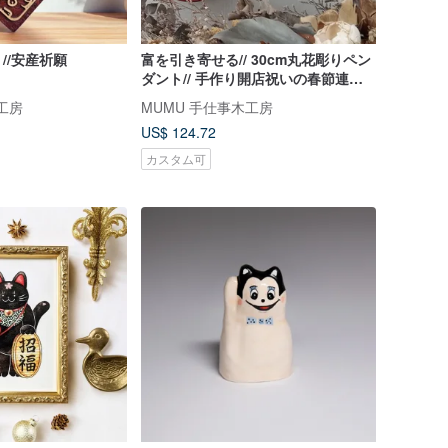
//安産祈願
富を引き寄せる// 30cm丸花彫りペン
ダント// 手作り開店祝いの春節連句
を安全にお届け
工房
MUMU 手仕事木工房
US$ 124.72
カスタム可