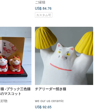
ご縁猫
US$ 84.76
カスタム可
き猫 -ブラック三色猫
チアリーダー招き猫
日本のマスコット
享好物
we our us ceramic
US$ 92.65