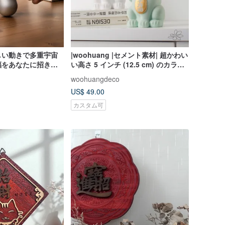
しい動きで多重宇宙
|woohuang |セメント素材| 超かわい
福をあなたに招き寄
い高さ 5 インチ (12.5 cm) のカラフ
ルな招き猫
woohuangdeco
US$ 49.00
カスタム可