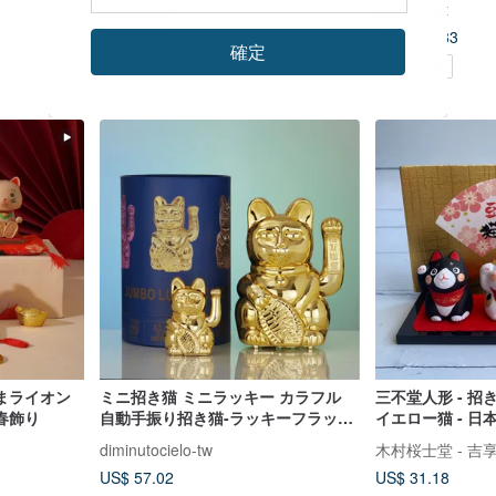
themoontw
hooyuncat
US$ 110.83
US$ 35.71
US$ 51.01
確定
カスタム可
まライオン
ミニ招き猫 ミニラッキー カラフル
三不堂人形 - 招
春飾り
自動手振り招き猫-ラッキーフラッシ
イエロー猫 - 
ュゴールド 10cm
diminutocielo-tw
木村桜士堂 - 吉
US$ 57.02
US$ 31.18