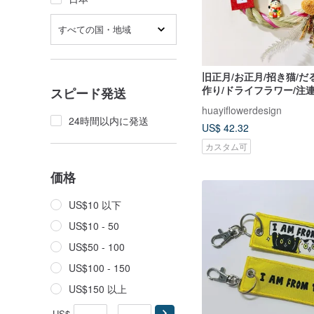
すべての国・地域
旧正月/お正月/招き猫/だ
作り/ドライフラワー/注
スピード発送
い/新築祝い
huayiflowerdesign
24時間以内に発送
US$ 42.32
カスタム可
価格
US$10 以下
US$10 - 50
US$50 - 100
US$100 - 150
US$150 以上
US$
-