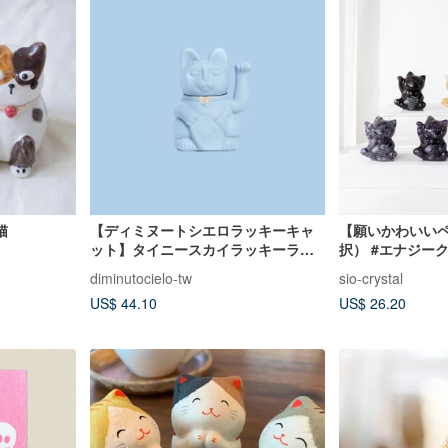
猫
【ディミヌートシエロラッキーキャ
【願いかわいい
ット】タイニースカイラッキーラッ
択） #エナジー
キーキャット-ブルー15CM
diminutocielo-tw
sio-crystal
US$ 44.10
US$ 26.20