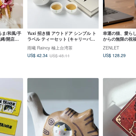
るま/和風/手
Yuxi 招き猫 アウトドア シンプル ト
幸運の猫、愛ら
連縄/開店祝
ラベル ティーセット (キャリーバッ
からの無限の祝
グ付き)
せます
雨曦 Raincy 極上台湾茶
ZENLET
US$ 128.29
US$ 42.34
US$ 48.11