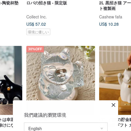
Cat-陶瓷杯墊
ロバの招き猫 - 限定版
2L 黒招き猫 ア
ト複製画
Collect Inc.
Cashew fafa
US$ 57.02
US$ 10.28
環境に優しい
30%OFF
我們建議的瀏覽環境
トは幸運を
祈福招き猫
[太った猫の貯金
除けになり
の貯金箱ギフト 
ニングギフト