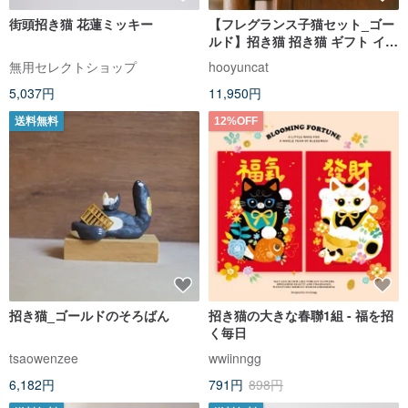
街頭招き猫 花蓮ミッキー
【フレグランス子猫セット_ゴー
ルド】招き猫 招き猫 ギフト イン
テリア 招き猫 ウッド調
無用セレクトショップ
hooyuncat
5,037円
11,950円
送料無料
12%OFF
招き猫_ゴールドのそろばん
招き猫の大きな春聯1組 - 福を招
く毎日
tsaowenzee
wwiinngg
6,182円
791円
898円