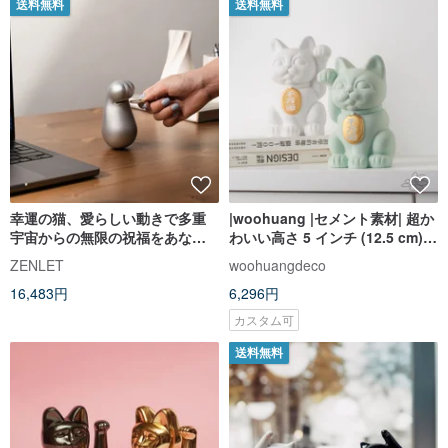
送料無料
送料無料
幸運の猫、愛らしい動きで多重
|woohuang |セメント素材| 超か
宇宙からの無限の祝福をあなた
わいい高さ 5 インチ (12.5 cm)
に招き寄せます
のカラフルな招き猫
ZENLET
woohuangdeco
16,483円
6,296円
カスタム可
送料無料