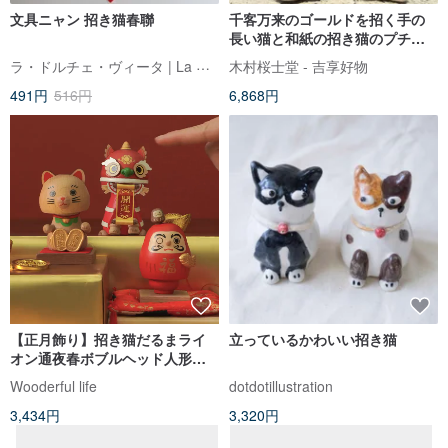
文具ニャン 招き猫春聯
千客万来のゴールドを招く手の
長い猫と和紙の招き猫のプチ開
運ギフト
ラ・ドルチェ・ヴィータ | La Dolce Vita
木村桜士堂 - 吉享好物
491円
516円
6,868円
【正月飾り】招き猫だるまライ
立っているかわいい招き猫
オン通夜春ボブルヘッド人形春
飾り
Wooderful life
dotdotillustration
3,434円
3,320円