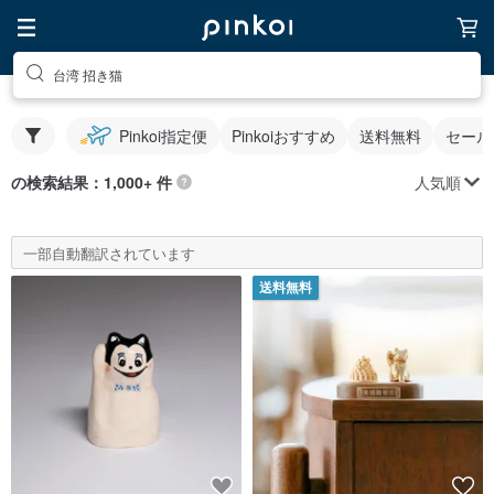
台湾 招き猫
Pinkoi指定便
Pinkoiおすすめ
送料無料
セール
人気順
の検索結果：1,000+ 件
一部自動翻訳されています
送料無料