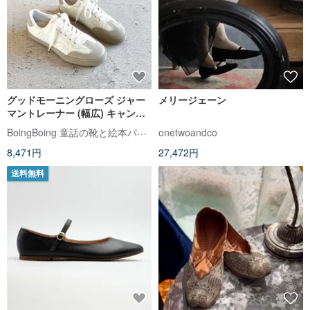
グッドモーニングローズ ジャー
メリージェーン
マントレーナー (幅広) キャンバ
スシューズ レースアップスニー
BoingBoing 童話の靴と絵本バッグ
onetwoandco
カー - ホワイト (Q 弾ソール) 台
8,471円
27,472円
湾製
送料無料