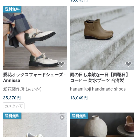
送料無料
愛花オックスフォードシューズ -
雨の日も素敵な一日【雨靴日】
Annissa
コーヒー 防水ブーツ 台湾製
愛花製作所 (あいか)
hanamikoji handmade shoes
35,370円
13,049円
カスタム可
送料無料
送料無料