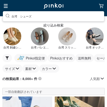
台湾 シューズ
絞り込み検索
台湾 刺繍シューズ
台湾 バレエシューズ
台湾 スリッポン
台湾 オックスフォードシューズ
Pinkoi指定便
Pinkoiおすすめ
送料無料
セール
サイズ
素材
カラー
人気順
の検索結果：8,000+ 件
一部自動翻訳されています