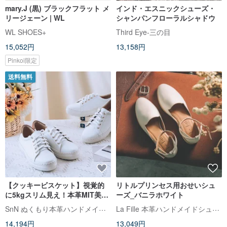
mary.J (黒) ブラックフラット メ
インド・エスニックシューズ・
リージェーン | WL
シャンパンフローラルシャドウ
WL SHOES+
Third Eye-三の目
15,052円
13,158円
Pinkoi限定
送料無料
【クッキービスケット】視覚的
リトルプリンセス用おせいシュ
に5kgスリム見え！本革MIT美脚
ーズ_バニラホワイト
クッキービスケット厚底ホワイ
SnN ぬくもり本革ハンドメイドシューズ
La Fille 本革ハンドメイドシューズ
トシューズ - ブラウン
14,194円
13,049円