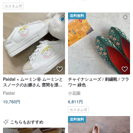
カスタム可
送料無料
Paidal × ムーミン谷 ムーミンと
チャイナシューズ / 刺繍靴 / フラ
スノークのお嬢さん 雲間を漂う
ワー 緑色
カラーブロック厚底スリッポン
Paidal
小花園
シューズ - ホワイト
10,760円
6,811円
カスタム可
送料無料
こちらもおすすめ