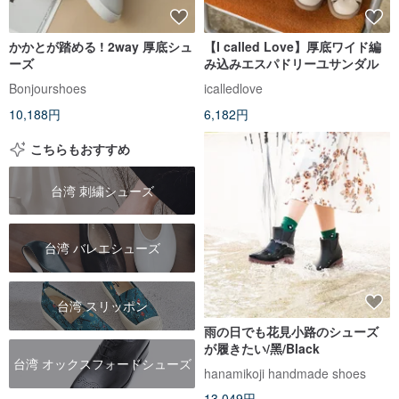
かかとが踏める ! 2way 厚底シュ
【I called Love】厚底ワイド編
ーズ
み込みエスパドリーユサンダル
Bonjourshoes
icalledlove
10,188円
6,182円
こちらもおすすめ
台湾 刺繍シューズ
台湾 バレエシューズ
台湾 スリッポン
雨の日でも花見小路のシューズ
が履きたい/黑/Black
台湾 オックスフォードシューズ
hanamikoji handmade shoes
13,049円