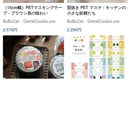
（15cm幅）PETマスキングテー
型抜き PET マステ - キッチンの
プ - ブラウン系の味わい
小さな妖精たち
BuBuCat・DaividCooksLove
BuBuCat・DaividCooksLove
2,576円
2,290円
クッキーとキャンディー2 -
ことりたちの月齢マステ / 上質紙
Cookies Candy 2 - 5cm
/ 型抜き加工済み / 4cm幅 / 5m巻
miaostelle
Y スタジオ
1,803円
2,233円