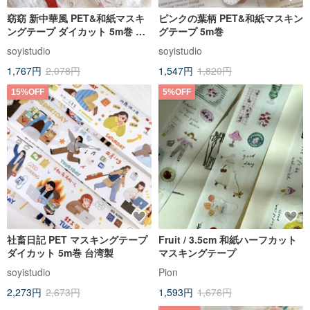
窈窈 新中華風 PET&和紙マスキ
ピンクの葉柄 PET&和紙マスキン
ングテープ ダイカット 5m巻 台
グテープ 5m巻
湾製
soyistudio
soyistudio
1,767円
2,078円
1,547円
1,820円
15%OFF
5%OFF
社畜日記 PET マスキングテープ
Fruit / 3.5cm 和紙ハーフカット
ダイカット 5m巻 台湾製
マスキングテープ
soyistudio
Pion
2,273円
2,673円
1,593円
1,676円