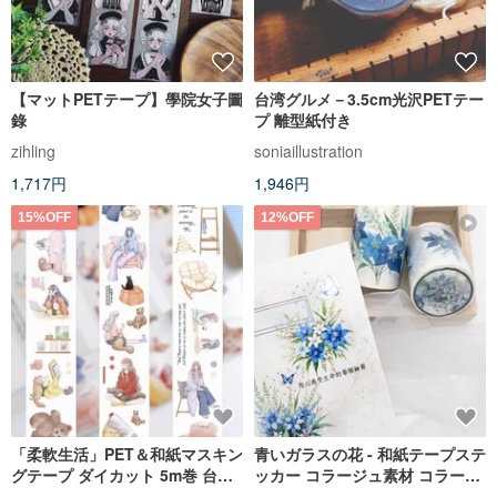
【マットPETテープ】學院女子圖
台湾グルメ－3.5cm光沢PETテー
錄
プ 離型紙付き
zihling
soniaillustration
1,717円
1,946円
15%OFF
12%OFF
「柔軟生活」PET＆和紙マスキン
青いガラスの花 - 和紙テープステ
グテープ ダイカット 5m巻 台湾
ッカー コラージュ素材 コラージ
製
ュ マスキングテープ