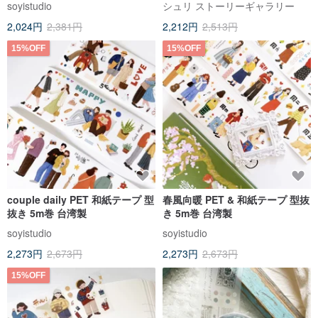
soyistudio
シュリ ストーリーギャラリー
2,024円
2,381円
2,212円
2,513円
15%OFF
15%OFF
couple daily PET 和紙テープ 型
春風向暖 PET & 和紙テープ 型抜
抜き 5m巻 台湾製
き 5m巻 台湾製
soyistudio
soyistudio
2,273円
2,673円
2,273円
2,673円
15%OFF