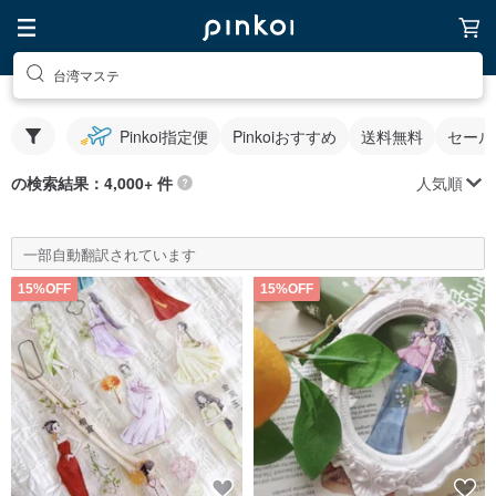
台湾マステ
Pinkoi指定便
Pinkoiおすすめ
送料無料
セール
人気順
の検索結果：4,000+ 件
一部自動翻訳されています
15%OFF
15%OFF