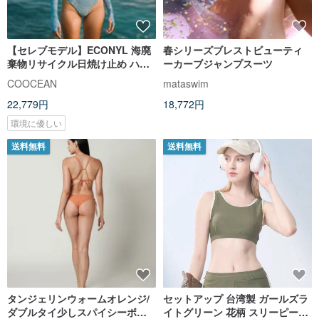
【セレブモデル】ECONYL 海廃
春シリーズブレストビューティ
棄物リサイクル日焼け止め ハイ
ーカーブジャンプスーツ
カット ワンピース水着 クジラブ
COOCEAN
mataswim
ルー
22,779円
18,772円
環境に優しい
送料無料
送料無料
タンジェリンウォームオレンジ/
セットアップ 台湾製 ガールズラ
ダブルタイ少しスパイシーボト
イトグリーン 花柄 スリーピース