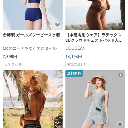
台湾製 ガールズツーピース水着
【水陸両用ウェア】ラテックス
3Dクラウドチェストパッド入り
細肩スポーツ水着 ウォルナット
Moのニーナあなたのスタイル
COOCEAN
ブラウン
7,898円
14,194円
カスタム可
環境に優しい
送料無料