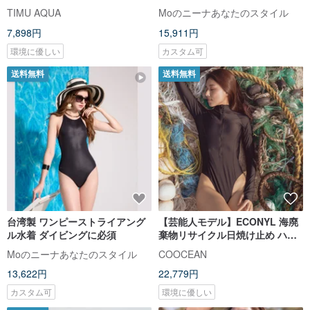
ムス/ボトムス
UV カット 水着 限定発売
TIMU AQUA
Moのニーナあなたのスタイル
7,898円
15,911円
環境に優しい
カスタム可
送料無料
送料無料
台湾製 ワンピーストライアング
【芸能人モデル】ECONYL 海廃
ル水着 ダイビングに必須
棄物リサイクル日焼け止め ハイ
カット ワンピース水着ブラック
Moのニーナあなたのスタイル
COOCEAN
13,622円
22,779円
カスタム可
環境に優しい