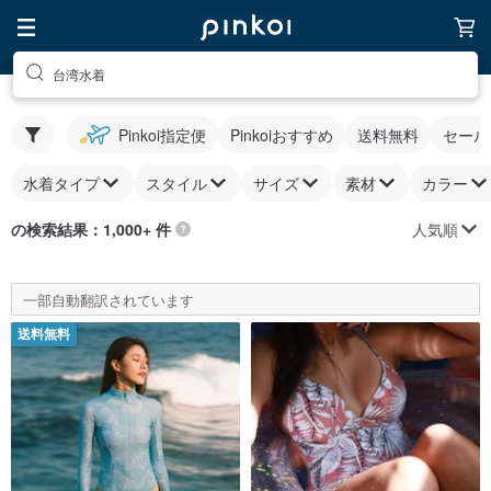
台湾水着
Pinkoi指定便
Pinkoiおすすめ
送料無料
セール
水着タイプ
スタイル
サイズ
素材
カラー
人気順
の検索結果：1,000+ 件
一部自動翻訳されています
送料無料