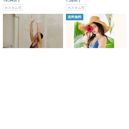
カスタム可
カスタム可
送料無料
TOFFEE ドローストリングジャ
台湾製の女の子用ツーピース水
ンプスーツ
着ビキニのデザイン
mataswim
Moのニーナあなたのスタイル
17,628円
11,332円
カスタム可
送料無料