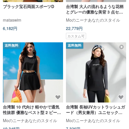
ブラック宝石両面スポーツD
台湾製 大人の流れるような花柄
とグレーの優雅な美背 3 点セッ
トスイムウェア 数量限定販売
mataswim
Moのニーナあなたのスタイル
6,182円
22,779円
カスタム可
送料無料
送料無料
台湾製 10 代向け 軽やかで通気
台湾製 長袖UVカットラッシュガ
性抜群 優雅なベスト型 2 ピース
ード（男女兼用）ユニセックス
水着
モデル
Moのニーナあなたのスタイル
Moのニーナあなたのスタイル
19,345円
7,326円