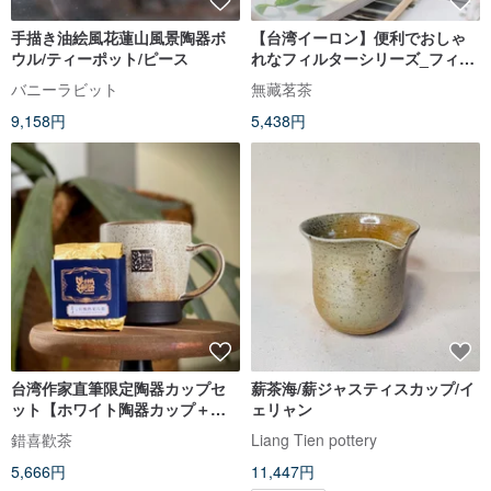
手描き油絵風花蓮山風景陶器ボ
【台湾イーロン】便利でおしゃ
ウル/ティーポット/ピース
れなフィルターシリーズ_フィル
ターカップとポットセット（ポ
バニーラビット
無藏茗茶
ット1個、カップ2個、ポット
9,158円
5,438円
400ml、5色）
台湾作家直筆限定陶器カップセ
薪茶海/薪ジャスティスカップ/イ
ット【ホワイト陶器カップ＋完
ェリャン
熟烏龍茶】
錯喜歡茶
Liang Tien pottery
5,666円
11,447円