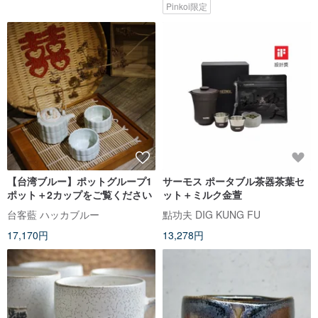
Pinkoi限定
【台湾ブルー】ポットグループ1
サーモス ポータブル茶器茶葉セ
ポット＋2カップをご覧ください
ット＋ミルク金萱
台客藍 ハッカブルー
點功夫 DIG KUNG FU
17,170円
13,278円