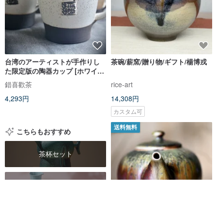
台湾のアーティストが手作りし
茶碗/薪窯/贈り物/ギフト/楊博戎
た限定版の陶器カップ [ホワイト
と黒陶器のカップ ]
錯喜歡茶
rice-art
4,293円
14,308円
カスタム可
送料無料
こちらもおすすめ
茶杯セット
陶器茶器
茶壺