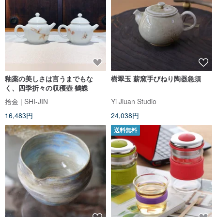
釉薬の美しさは言うまでもな
樹翠玉 薪窯手びねり陶器急須
く、四季折々の収穫壺 鶴蝶
拾金 | SHI-JIN
Yi Jiuan Studio
16,483円
24,038円
送料無料