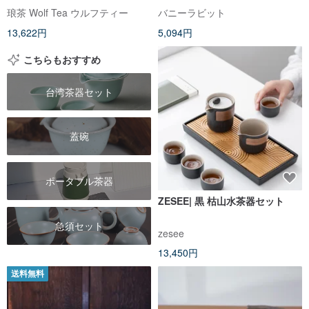
琅茶 Wolf Tea ウルフティー
バニーラビット
13,622円
5,094円
こちらもおすすめ
台湾茶器セット
蓋碗
ポータブル茶器
ZESEE| 黒 枯山水茶器セット
急須セット
zesee
13,450円
送料無料