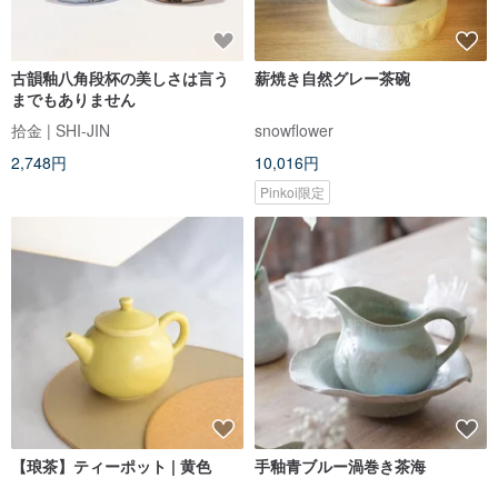
古韻釉八角段杯の美しさは言う
薪焼き自然グレー茶碗
までもありません
拾金 | SHI-JIN
snowflower
2,748円
10,016円
Pinkoi限定
【琅茶】ティーポット | 黄色
手釉青ブルー渦巻き茶海