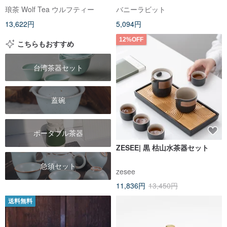
琅茶 Wolf Tea ウルフティー
バニーラビット
13,622円
5,094円
12%OFF
こちらもおすすめ
台湾茶器セット
蓋碗
ポータブル茶器
ZESEE| 黒 枯山水茶器セット
急須セット
zesee
11,836円
13,450円
送料無料