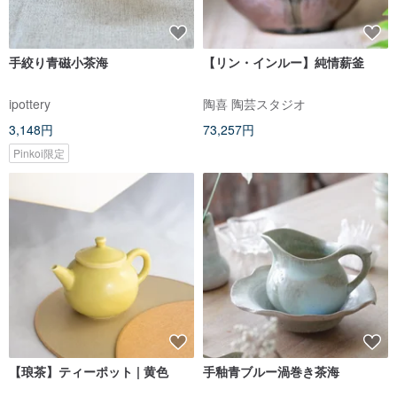
手絞り青磁小茶海
【リン・インルー】純情薪釜
ipottery
陶喜 陶芸スタジオ
3,148円
73,257円
Pinkoi限定
【琅茶】ティーポット | 黄色
手釉青ブルー渦巻き茶海