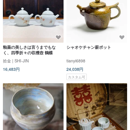
釉薬の美しさは言うまでもな
シャオケチャン薪ポット
く、四季折々の収穫壺 鶴蝶
拾金 | SHI-JIN
tianyi6898
16,483円
24,038円
カスタム可