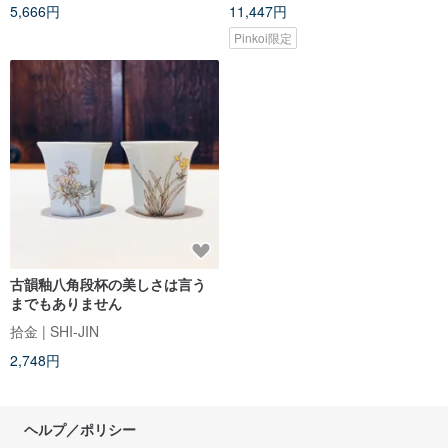
5,666円
11,447円
Pinkoi限定
古韻釉八角段杯の美しさは言う
までもありません
拾金 | SHI-JIN
2,748円
ヘルプ／ポリシー