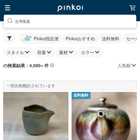
台湾茶器
Pinkoi指定便
Pinkoiおすすめ
送料無料
セール
スタイル
容量
素材
カラー
人気順
の検索結果：4,000+ 件
一部自動翻訳されています
送料無料