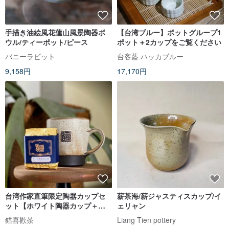
手描き油絵風花蓮山風景陶器ボ
【台湾ブルー】ポットグループ1
ウル/ティーポット/ピース
ポット＋2カップをご覧ください
バニーラビット
台客藍 ハッカブルー
9,158円
17,170円
台湾作家直筆限定陶器カップセ
薪茶海/薪ジャスティスカップ/イ
ット【ホワイト陶器カップ＋完
ェリャン
熟烏龍茶】
錯喜歡茶
Liang Tien pottery