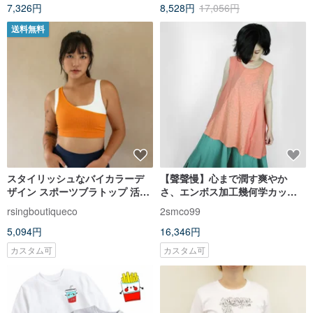
7,326円
8,528円
17,056円
送料無料
スタイリッシュなバイカラーデ
【聲聲慢】心まで潤す爽やか
ザイン スポーツブラトップ 活気
さ、エンボス加工幾何学カット
あふれるオレンジ限定色
ソーベスト
rsingboutiqueco
2smco99
5,094円
16,346円
カスタム可
カスタム可