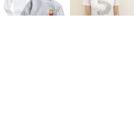
限定-コーラフライドポテトコー
デザインTシャツ | 5周年記念ラ
ラとフライドポテトカップル大
ビット さわやかホワイト
学T2カラー秋冬クリスマスギフ
hipster
ハハハナ
ト
4,573円
1,660円
Pinkoi限定
31%OFF