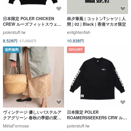
日本限定 POLER CHICKEN
林夕筆風 | コットンTシャツ | 人
CREW ルーズフィットスウェッ
間 | 02 | Black | 香港マカオ限定
ト / カジュアルトップス / ブラッ
polerstuff-tw
enlightenfish
ク
8,528円
17,056円
10,838円
送料無料
50%OFF
ヴィンテージ 優しいパステルア
日本限定 POLER
クアグリーン 春秋の季節の変わ
ROAMERSSEEKERS CRW ルー
り目にぴったりのライトトレン
ズフィットスウェットシャツ / カ
MétaFormose
polerstuff-tw
チコート イタリア製生地
ジュアルトップス / ブラック