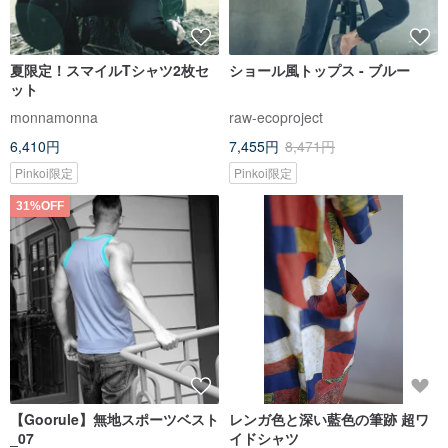
夏限定！スマイルTシャツ2枚セ
ショール風トップス - ブルー
ット
monnamonna
raw-ecoproject
6,410円
7,455円
8,471円
Pinkoi限定
Pinkoi限定
31%OFF
【Goorule】無地スポーツベスト
レンガ色と深い藍色の筆跡 超ワ
_07
イドシャツ