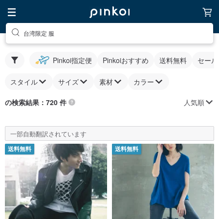
台湾限定 服
Pinkoi指定便
Pinkoiおすすめ
送料無料
セール
スタイル
サイズ
素材
カラー
人気順
の検索結果：720 件
一部自動翻訳されています
送料無料
送料無料