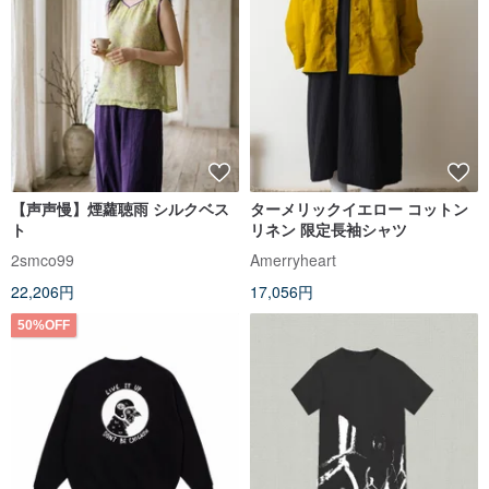
【声声慢】煙蘿聴雨 シルクベス
ターメリックイエロー コットン
ト
リネン 限定長袖シャツ
2smco99
Amerryheart
22,206円
17,056円
50%OFF