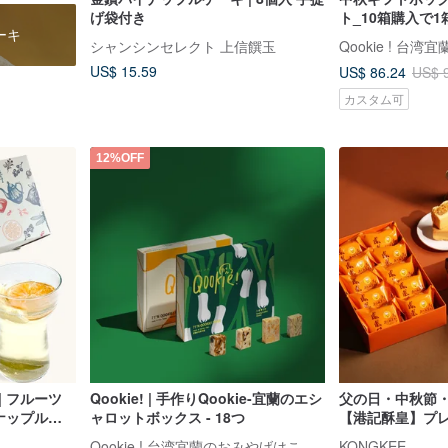
げ袋付き
ト_10箱購入で
ーキ
シック小集合_1
シャンシンセレクト 上信饌玉
ス - 5種フレーバ
US$ 15.59
US$ 86.24
US$ 
カスタム可
12%OFF
| フルーツ
Qookie! | 手作りQookie-宜蘭のエシ
父の日・中秋節
イナップル風
ャロットボックス - 18つ
【港記酥皇】プレ
フルーツウォー
入りギフトボッ
Qookie ! 台湾宜蘭のおみやげはこれで決まり
KONGKEE