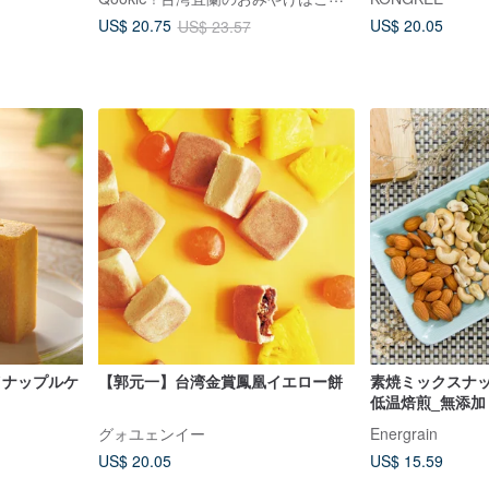
US$ 20.05
US$ 20.75
US$ 23.57
イナップルケ
【郭元一】台湾金賞鳳凰イエロー餅
素焼ミックスナッ
低温焙煎_無添加
ツ、アーモンド
グォユェンイー
Energrain
アナッツ、カボチャ
US$ 20.05
US$ 15.59
500g)