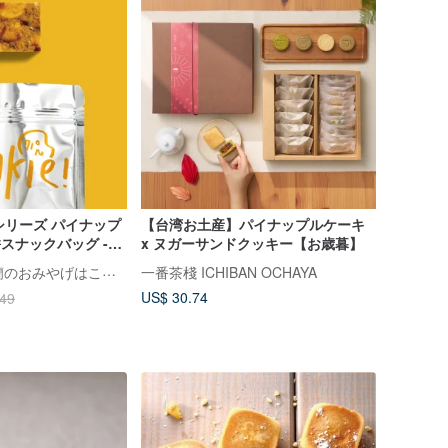
やつシリーズ パイナップ
【台湾お土産】パイナップルケーキ
Q餅スナックバッグ -
x ヌガーサンドクッキー【お歳暮】
Qookie ! 台湾宜蘭のおみやげはこれで決まり
一番茶棧 ICHIBAN OCHAYA
US$ 30.74
.49