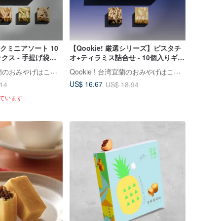
ックミニアソート 10
【Qookie! 厳選シリーズ】ピスタチ
クス - 手提げ袋な
オ+ティラミス詰合せ - 10個入りギフ
トボックス - 手提げ袋付き
Qookie ! 台湾宜蘭のおみやげはこれで決まり
Qookie ! 台湾宜蘭のおみやげはこれで決まり
US$ 16.67
.14
US$ 18.94
れています