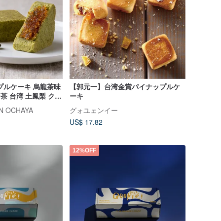
プルケーキ 烏龍茶味
【郭元一】台湾金賞パイナップルケ
茶 台湾 土鳳梨 クッ
ーキ
 台湾土産 手土産 焼
N OCHAYA
グォユェンイー
 【一番茶棧】
US$ 17.82
12%OFF