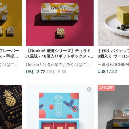
一フレーバー
【Qookie! 厳選シリーズ】ティラミ
手作り パイナッ
 - 手提げ
ス風味 - 10個入りギフトボックス -専
8個入り ウーロン
ー
用手提げ袋付き
キー 無添加 定番
Qookie ! 台湾宜蘭のおみやげはこれで決まり
Qookie ! 台湾宜蘭のおみやげはこれで決まり
一番茶棧 ICHIBA
き菓子 中華菓子
US$ 17.82
US$ 13.72
US$ 15.59
12%OFF