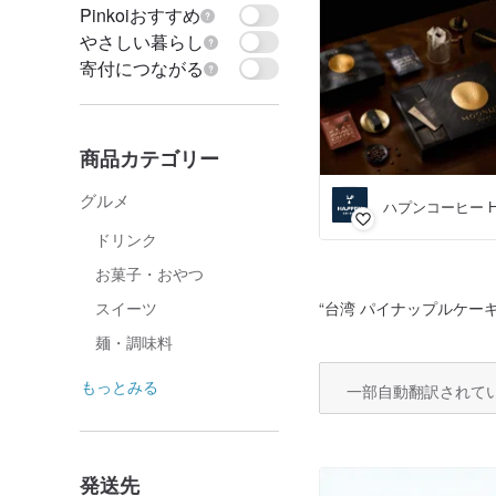
Pinkoiおすすめ
やさしい暮らし
寄付につながる
商品カテゴリー
グルメ
ハプンコーヒー Hap
ドリンク
お菓子・おやつ
“
台湾 パイナップルケー
スイーツ
麺・調味料
もっとみる
一部自動翻訳されて
発送先