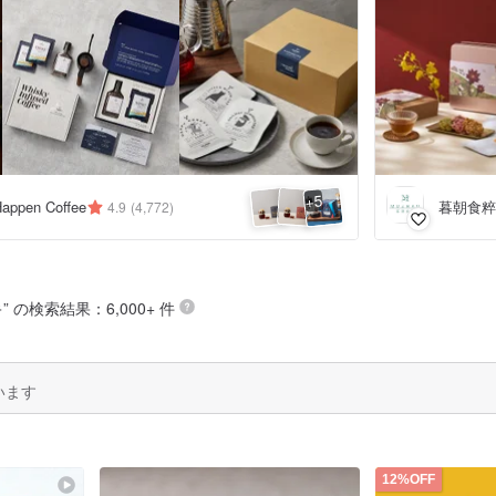
5
+
pen Coffee
暮朝食粹 
4.9
(4,772)
キ
” の検索結果：6,000+ 件
います
12%OFF