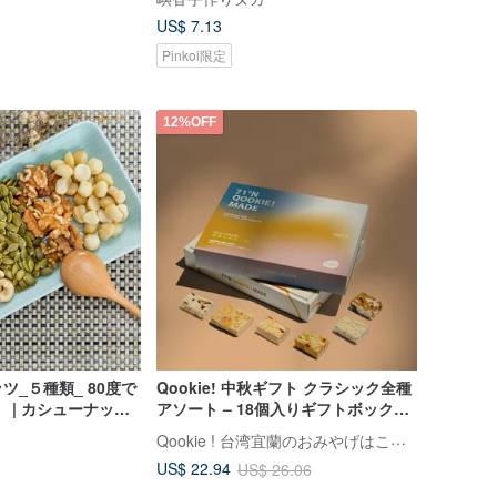
US$ 7.13
Pinkoi限定
12%OFF
ツ_５種類_ 80度で
Qookie! 中秋ギフト クラシック全種
 | カシューナッ
アソート – 18個入りギフトボックス
、クルミ、マカダミ
- 手提げ袋付き
Qookie ! 台湾宜蘭のおみやげはこれで決まり
の種子 (250g/
US$ 22.94
US$ 26.06