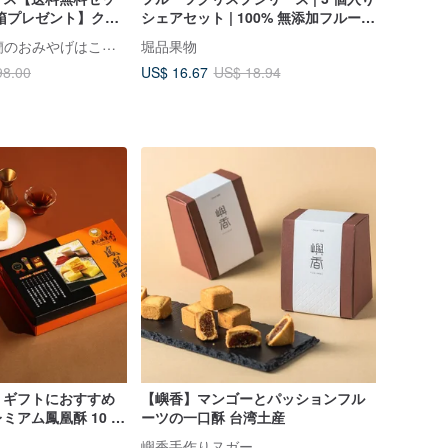
1箱プレゼント】クラ
シェアセット | 100% 無添加フルーツ
0個入りギフトボック
クリスプ | ドライフルーツ
Qookie ! 台湾宜蘭のおみやげはこれで決まり
堀品果物
ー
US$ 16.67
98.00
US$ 18.94
・ギフトにおすすめ
【嶼香】マンゴーとパッションフル
ミアム鳳凰酥 10 個
ーツの一口酥 台湾土産
クス
嶼香手作りヌガー