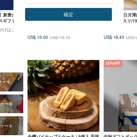
確定
ズ】新豊の贈
Qookie! 中秋ギフト クラシックバラ
【第8口】日月
クスギフトボ
エティ – 20個入りギフトボックス -
ーキ 10個入り/1
き
手提げ袋なし
Qookie ! 台湾宜蘭のおみやげはこれで決まり
Qookie ! 台湾宜蘭のおみやげはこれで決まり
第8口
US$ 16.00
US$ 18.43
US$ 18.18
US$ 
12%OFF
ケーキ
ケーキ
ケーキ
金鑽パイナップルケーキ | 8個入 手提
中秋ギフトボッ