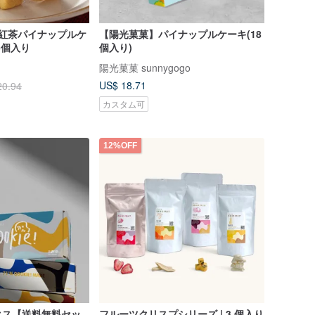
潭紅茶パイナップルケ
【陽光菓菓】パイナップルケーキ(18
5個入り
個入り)
陽光菓菓 sunnygogo
US$ 18.71
20.94
カスタム可
12%OFF
クス【送料無料セッ
フルーツクリスプシリーズ | 3 個入り