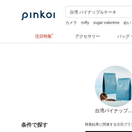
カメラ
miffy
sugar valentine
ぬい
キーホルダー
名刺入れ
注目特集
アクセサリー
バッグ
台湾パイナップルケ
条件で探す
検索結果に関連する注目ブラ