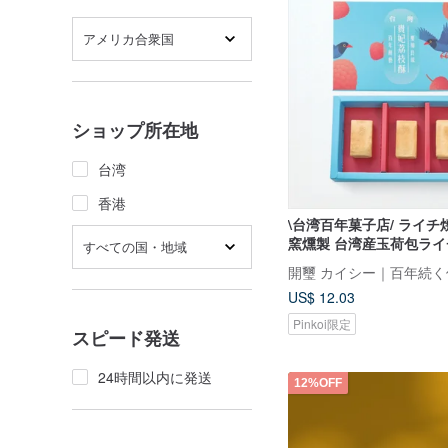
アメリカ合衆国
ショップ所在地
台湾
香港
\台湾百年菓子店/ ライチ焼
窯燻製 台湾産玉荷包ライチ
すべての国・地域
フトボックス個包装
US$ 12.03
Pinkoi限定
スピード発送
24時間以内に発送
12%OFF