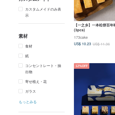
カスタムメイドのみ表
示
【一之乡】一本松饼百年
(3pcs)
素材
173cake
US$ 10.23
US$ 11.36
食材
紙
コンセントレート・抽
12%OFF
出物
寄せ植え・花
ガラス
もっとみる