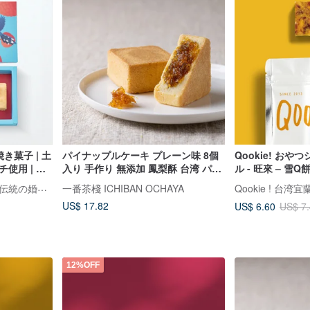
き菓子 | 土
パイナップルケーキ プレーン味 8個
Qookie! お
使用 | ギ
入り 手作り 無添加 鳳梨酥 台湾 パイ
ル - 旺來 – 雪
ナップル 繊維【一番茶棧】
120g
開璽 カイシー｜百年続く伝統の婚礼菓子
一番茶棧 ICHIBAN OCHAYA
US$ 17.82
US$ 6.60
US$ 7
12%OFF