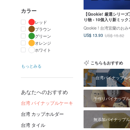
カラー
【Qookie! 厳選シリー
り物 - 10個入り新ミッ
レッド
ックス - 専用手提げ袋付
ブラウン
US$ 13.93
US$ 15.82
グリーン
オレンジ
ホワイト
こちらもおすすめ
もっとみる
台湾パイナップル
あなたへのおすすめ
手作りパイナップル
台湾 パイナップルケーキ
台湾 カップホルダー
無添加パイナップル
台湾 タイル