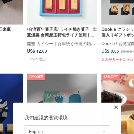
旺来赢
\台湾百年菓子店/ ライチ焼き菓子 | 土
Qookie クラシ
窯燻製 台湾産玉荷包ライチ使用 | ギ
個入りギフトボッ
フトボックス個包装
し
開璽 カイシー｜百年続く伝統の婚礼菓子
US$ 12.03
US$ 8.05
US$ 9
Pinkoi限定
6 人がカートに入
12%OFF
12%OFF
我們建議的瀏覽環境