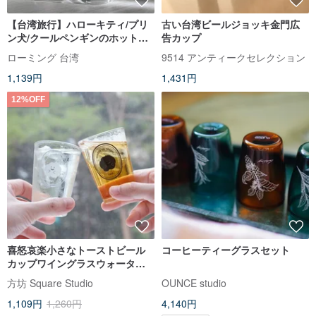
【台湾旅行】ハローキティ/プリ
古い台湾ビールジョッキ金門広
ン犬/クールペンギンのホット炒
告カップ
めカップビールカップタピオカ
ローミング 台湾
9514 アンティークセレクション
ティー台湾
1,139円
1,431円
12%OFF
喜怒哀楽小さなトーストビール
コーヒーティーグラスセット
カップワイングラスウォーター
カップ143ml
方坊 Square Studio
OUNCE studio
1,109円
1,260円
4,140円