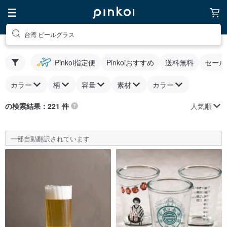
台湾 ビールグラス
Pinkoi指定便
Pinkoiおすすめ
送料無料
セール
カラー
柄
容量
素材
カラー
人気順
の検索結果：221 件
一部自動翻訳されています