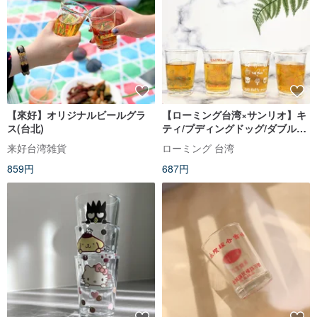
【來好】オリジナルビールグラ
【ローミング台湾×サンリオ】キ
ス(台北)
ティ/プディングドッグ/ダブルス
ターフェアリー/クールペンギン
来好台湾雑貨
ローミング 台湾
ビアグラス
859円
687円