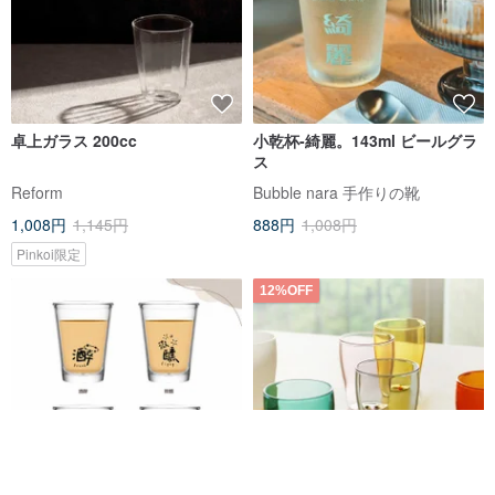
卓上ガラス 200cc
小乾杯-綺麗。143ml ビールグラ
ス
Reform
Bubble nara 手作りの靴
1,008円
1,145円
888円
1,008円
Pinkoi限定
12%OFF