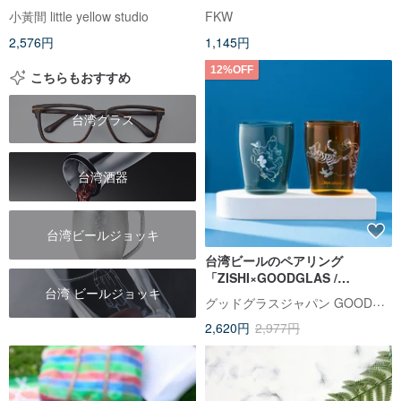
ウォーターカップ愛語カップシ
小黃間 little yellow studio
FKW
リーズウェディング小物
2,576円
1,145円
12%OFF
こちらもおすすめ
台湾グラス
台湾酒器
台湾ビールジョッキ
台湾ビールのペアリング
「ZISHI×GOODGLAS /
台湾 ビールジョッキ
Zuihaoshichao」レトロスタイ
グッドグラスジャパン GOODGLAS【台湾公式ストア】
ル
2,620円
2,977円