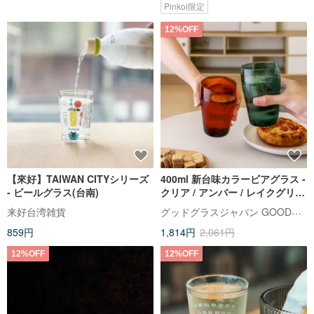
Pinkoi限定
12%OFF
【來好】TAIWAN CITYシリーズ
400ml 新台味カラービアグラス -
- ビールグラス(台南)
クリア / アンバー / レイクグリー
ン
グッドグラスジャパン GOODGLAS【台湾公式ストア】
来好台湾雑貨
859円
1,814円
2,061円
12%OFF
12%OFF