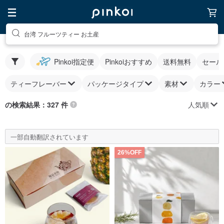
台湾 フルーツティー お土産
Pinkoi指定便
Pinkoiおすすめ
送料無料
セール
ティーフレーバー
パッケージタイプ
素材
カラー
人気順
の検索結果：327 件
一部自動翻訳されています
26%OFF