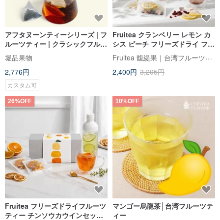
アフタヌーンティーシリーズ | フ
Fruitea クランベリー レモン カ
ルーツティー | クラシックフルー
シス ピーチ フリーズドライ フル
ツ紅茶ギフトボックス (全 7 種類
ーツティー 10包入
Fruitea 馥緹果｜台湾フルーツティー
堀品果物
のフレーバー体験)
2,776円
2,400円
3,205円
カスタム可
26%OFF
10%OFF
Fruitea フリーズドライフルーツ
マンゴー烏龍茶│台湾フルーツテ
ティー チンソウカウインセット
ィー