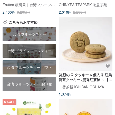
10包 5つの人気フレーバー全収
Fruitea 馥緹果｜台湾フルーツティー
CHINYEA TEAPARK 沁意茶苑
録・フルーツウォーター
2,400円
3,205円
2,010円
2,233円
こちらもおすすめ
台湾 フルーツティー
台湾 ドライフルーツティー
台湾 フルーツティー ギフト
笑顔の Q クッキー 6 個入り 紅烏
龍茶クッキー×蜜香紅茶餡 ～甘く
台湾 フルーツティー 贈り物
華やかなフルーツティーの香り
一番茶棧 ICHIBAN OCHAYA
～
1,374円
5%OFF