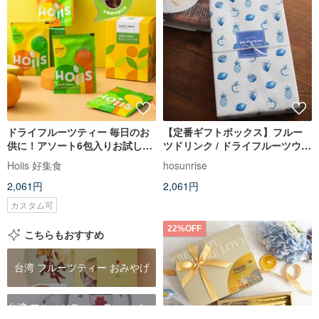
ドライフルーツティー 毎日のお
【定番ギフトボックス】フルー
供に！アソート6包入りお試しセ
ツドリンク / ドライフルーツウォ
ット【Hoiis好集食】
ーター / フルーツティー ティー
Hoiis 好集食
hosunrise
バッグ ギフトボックス (6 個入
2,061円
2,061円
り)
カスタム可
22%OFF
こちらもおすすめ
台湾 フルーツティー おみやげ
台湾 フルーツティー ティーバッ