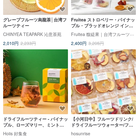
グレープフルーツ烏龍茶│台湾フ
Fruitea ストロベリー・パイナッ
ルーツティー
プル・ブラッドオレンジ インフ
ュージョン
Fruitea 馥緹果｜台湾フルーツティー
CHINYEA TEAPARK 沁意茶苑
2,010円
2,233円
2,400円
3,205円
ドライフルーツティー - パイナッ
【小河日中】フルーツドリンク/
プル、ローズマリー、ミントテ
ドライフルーツウォーター/フル
ィー、毎日機内持ち込み用バッ
ーツティー 環境に優しい大容量
Hoiis 好集食
hosunrise
グ 6 袋/箱 [Hoiis Haoji Food]
水分補給パック 18個入り