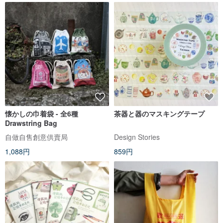
懐かしの巾着袋 - 全6種
茶器と器のマスキングテープ
Drawstring Bag
自做自售創意供賣局
Design Stories
1,088円
859円