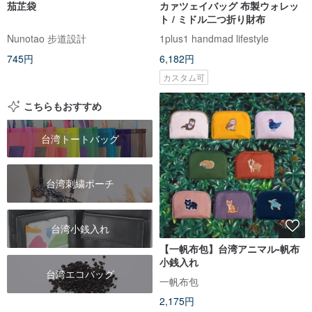
茄芷袋
カァツェイバッグ 布製ウォレッ
ト / ミドル二つ折り財布
Nunotao 步道設計
1plus1 handmad lifestyle
745円
6,182円
カスタム可
こちらもおすすめ
台湾トートバッグ
台湾刺繍ポーチ
台湾小銭入れ
【一帆布包】台湾アニマル‐帆布
小銭入れ
台湾エコバッグ
一帆布包
2,175円