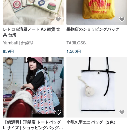
レトロ台湾風ノート A5 雑貨 文
果物店のショッピングバッグ
具 台湾
Yarnball | 針線球
TABILOSS.
859円
1,500円
【錦源興】理髪店 トートバッグ
小龍包型エコバッグ（2色）
L サイズ | ショッピングバッグ