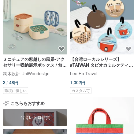
ミニチュアの窓越しの風景-アク
【台湾ローカルシリーズ】
セサリー収納展示ボックス / 無垢
#TAIWAN タピオカミルクティー
材
炊飯器 ラゲッジタグ／ラゲッジ
獨木設計 UniWoodesign
Lee Ho Travel
ストラップ カスタムギフト
3,148円
1,002円
環境に優しい
カスタム可
こちらもおすすめ
台湾レトロ雑貨