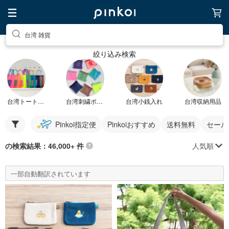
台湾 雑貨
絞り込み検索
台湾トートバッグ
台湾刺繍ポーチ
台湾小銭入れ
台湾収納用品
Pinkoi指定便
Pinkoiおすすめ
送料無料
セール
人気順
の検索結果：46,000+ 件
一部自動翻訳されています