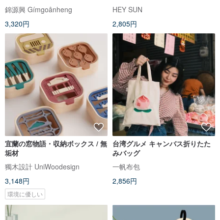
キャンバストート 大容量 A4 プ
錦源興 Gímgoânheng
HEY SUN
リント
3,320円
2,805円
宜蘭の窓物語・収納ボックス / 無
台湾グルメ キャンバス折りたた
垢材
みバッグ
獨木設計 UniWoodesign
一帆布包
3,148円
2,856円
環境に優しい