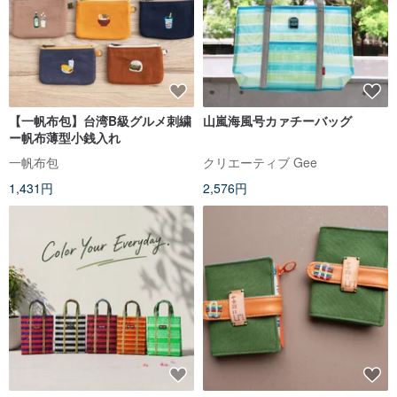
【一帆布包】台湾B級グルメ刺繍
山嵐海風号カァチーバッグ
ー帆布薄型小銭入れ
一帆布包
クリエーティブ Gee
1,431円
2,576円