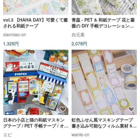
vol.3 【HAHA DAY】可愛くて癒
青蕊 - PET & 和紙テープ 花と薔
される和紙テープ
薇の DIY 手帳デコレーション素
材
xianniao-cn
自元素
1,325円
2,078円
日本の小店と猫の和紙マスキン
虹色ふせん風マスキングテープ
グテープ / PET 手帳テープ / オリ
書き込み可能なフィルム素材 6m
ジナルコラージュテープ
巻
エビ
wanle-cn