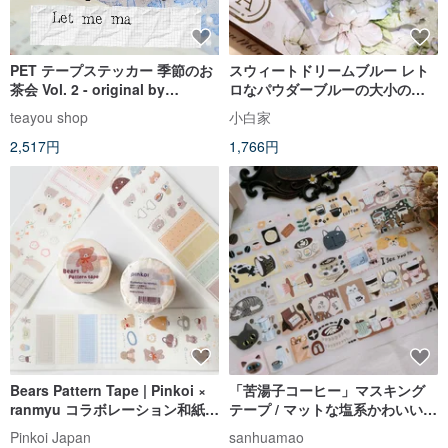
PET テープステッカー 季節のお
スウィートドリームブルー レト
茶会 Vol. 2 - original by
ロなパウダーブルーの大小の花
teayoushop
柄 和紙PET貝殻光沢 マスキング
teayou shop
小白家
テープ コラージュ
2,517円
1,766円
Bears Pattern Tape | Pinkoi ×
「苦湯子コーヒー」マスキング
ranmyu コラボレーション和紙テ
テープ / マットな塩系かわいいデ
ープ
ザイン / PET 素材で手帳や文具
Pinkoi Japan
sanhuamao
の基本アイテムに