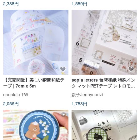
2,338円
1,559円
【完売間近】美しい瞬間和紙テ
sepia letters 台湾和紙 特殊イン
ープ | 7cm x 5m
ク マットPETテープ レトロモダ
ンな英文デザイン
dodolulu TW
媛子Jennyuanzi
2,056円
1,753円