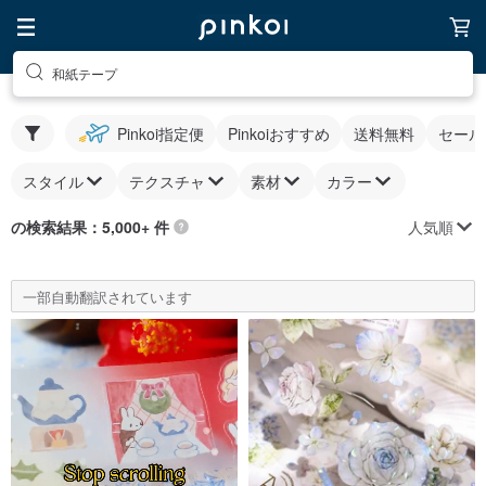
和紙テープ
Pinkoi指定便
Pinkoiおすすめ
送料無料
セール
スタイル
テクスチャ
素材
カラー
人気順
の検索結果：5,000+ 件
一部自動翻訳されています