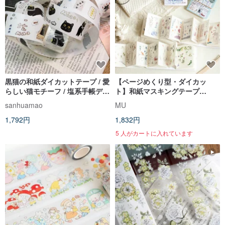
黒猫の和紙ダイカットテープ / 愛
【ページめくり型・ダイカッ
らしい猫モチーフ / 塩系手帳デコ
ト】和紙マスキングテープ
レーション文具
No.6〜7 (剥離紙付)
sanhuamao
MU
1,792円
1,832円
5 人がカートに入れています