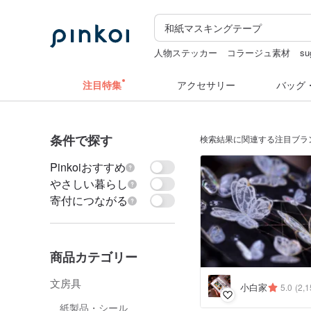
人物ステッカー
コラージュ素材
su
ドリンクホルダー 台湾
カメラ
注目特集
アクセサリー
バッグ
条件で探す
検索結果に関連する注目ブラ
Pinkoiおすすめ
やさしい暮らし
寄付につながる
商品カテゴリー
文房具
小白家
5.0
(2,1
紙製品・シール