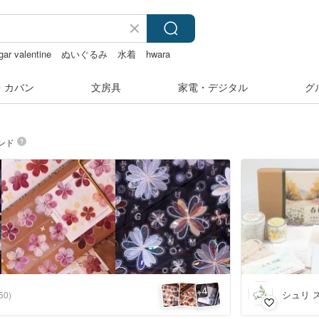
gar valentine
ぬいぐるみ
水着
hwara
・カバン
文房具
家電・デジタル
グ
ンド
4
+
シュリ 
50)