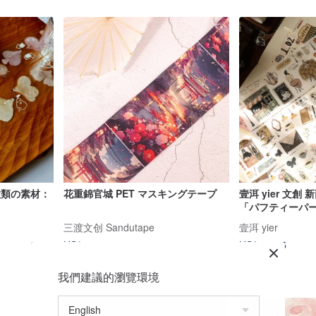
(2種類の素材：
花重錦官城 PET マスキングテープ
壹洱 yier 文創
「パフティーパ
ダイカット和紙マ
三渡文创 Sandutape
壹洱 yier
材ステッカー
US$ 8.09
US$ 13.75
我們建議的瀏覽環境