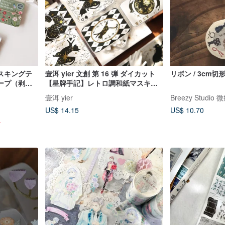
スキングテ
壹洱 yier 文創 第 16 弾 ダイカット
リボン / 3cm
ープ（剥離
【星牌手記】レトロ調和紙マスキン
ングテープ
グテープ 猫 ポーカーカード 手帳
壹洱 yier
Breezy Studio
US$ 14.15
US$ 10.70
す