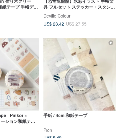
Green 宿り木グリー
【恐竜龍龍龍】水彩イラスト 手帳文
和紙テープ 手帳デコ
具 フルセット ステッカー・スタンプ
ージュ
クリップ・テープ
Deville Colour
US$ 23.42
US$ 27.55
pe | Pinkoi ×
手紙 / 4cm 和紙テープ
ボレーション和紙テー
Pion
US$ 9.49