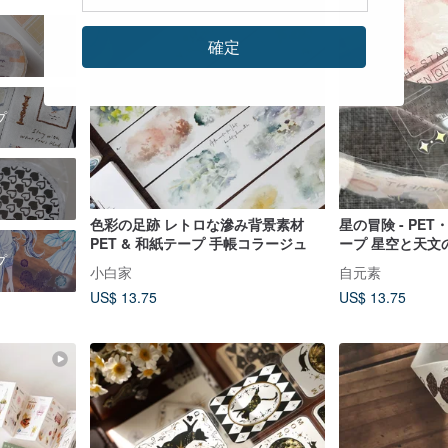
確定
プ
色彩の足跡 レトロな滲み背景素材
星の冒険 - PE
PET & 和紙テープ 手帳コラージュ
ープ 星空と天文
プ
ション素材
小白家
自元素
US$ 13.75
US$ 13.75