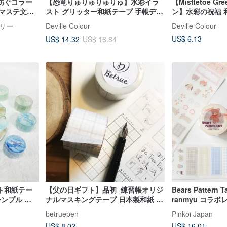
を紡ぐコラー
【恐竜りゅりゅりゅりゅ】水彩イラ
【Mistletoe 
Tマステ文具
スト グリッター和紙テープ 手帳デコ
ン】水彩の祝福 
帳デコ日記
レーション コラージュ 剥離紙付き
レーション コラ
リー
Deville Colour
Deville Colour
US$ 6.13
US$ 14.32
US$ 16.84
ト和紙テー
【父の日ギフト】品初_練習帳オリジ
Bears Pattern Ta
シンプル 付
ナルマスキングテープ 日本製和紙 シ
ranmyu コラ
ンプルデザイン スピーディーカスタ
プ
betruepen
Pinkoi Japan
マイズ
US$ 8.02
US$ 16.01