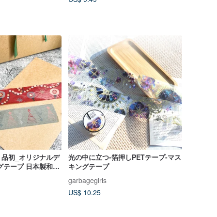
れています
】品初_オリジナルデ
光の中に立つ-箔押しPETテープ-マス
グテープ 日本製和紙
キングテープ
ドカスタム
garbagegirls
US$ 10.25