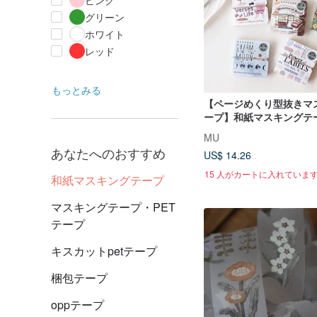
ピンク
グリーン
ホワイト
レッド
もっとみる
【ページめくり型抜きマ
ープ】和紙マスキングテ
紙付き）、型抜きマスキ
MU
あなたへのおすすめ
US$ 14.26
15 人がカートに入れていま
和紙マスキングテープ
マスキングテープ・PET
テープ
キスカットpetテープ
梱包テープ
oppテープ