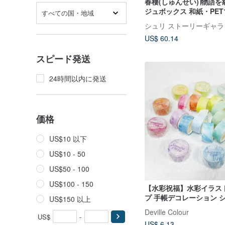
春棲(しゅんせい)∣物語
ジュボックス 和紙・PE
すべての国・地域
ギフトセット 手作り 手
シュリ ストーリーギャラ
US$ 60.14
スピード発送
24時間以内に発送
価格
US$10 以下
US$10 - 50
US$50 - 100
US$100 - 150
【水彩祝福】水彩イラス
プ 手帳デコレーション 
US$150 以上
箋 コラージュ
Deville Colour
US$
-
US$ 6.13