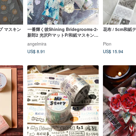
テープ マスキン
一番輝く彼Shining Bridegrooms-2-
花布 / 5cm和紙
新郎2 光沢P/マットP/和紙マスキング
テープ
angelmira
Pion
US$ 8.91
US$ 15.94