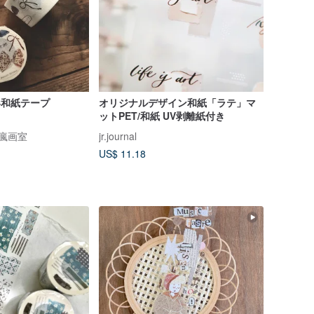
切形和紙テープ
オリジナルデザイン和紙「ラテ」マ
ットPET/和紙 UV剥離紙付き
 微瘋画室
jr.journal
US$ 11.18