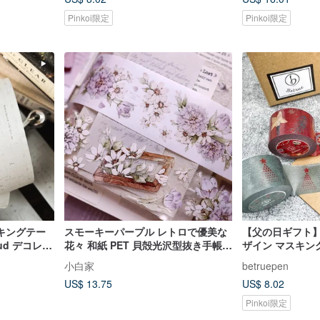
Pinkoi限定
Pinkoi限定
52 人がカートに入
キングテー
スモーキーパープル レトロで優美な
【父の日ギフト
ud デコレー
花々 和紙 PET 貝殻光沢型抜き手帳用
ザイン マスキン
マスキングテープ
幅 3cm スピー
小白家
betruepen
US$ 13.75
US$ 8.02
Pinkoi限定