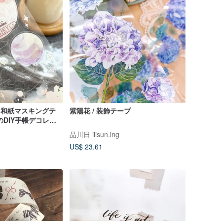
T・和紙マスキングテ
紫陽花 / 装飾テープ
のDIY手帳デコレー
品川日 iiisun.ing
US$ 23.61