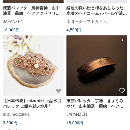
漆芸バレッタ 風神雷神 山中
縁起の良い松と梅をあしらった
漆器 蒔絵 ヘアアクセサリ
水引のヘアコーム / パールで清楚
ー 髪留め
に / ブラック
JAPANZEN
水引〜クラフトタイム
18,000円
4,590円
【日本伝統】mizuhiki 上品水引
漆芸バレッタ 京雅 きょうみ
バレッタ ご縁を結ぶ水引*
やび 山中漆器 蒔絵 ヘアア
クセサリー 髪留め
mizuhiki.zakka
JAPANZEN
3,500円
18,000円