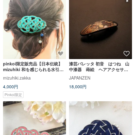
pinkoi限定販売品【日本伝統】
漆芸バレッタ 初音 はつね 山
mizuhiki 和を感じられる水引バ
中漆器 蒔絵 ヘアアクセサリ
レッタ ご縁を結ぶ水引*
ー 髪留め
mizuhiki.zakka
JAPANZEN
4,000円
18,000円
Pinkoi限定