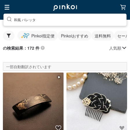
和風 バレッタ
Pinkoi指定便
Pinkoiおすすめ
送料無料
セール
人気順
の検索結果：172 件
一部自動翻訳されています