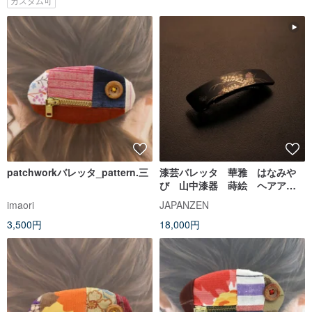
カスタム可
patchworkバレッタ_pattern.三
漆芸バレッタ 華雅 はなみや
び 山中漆器 蒔絵 ヘアアク
セサリー 髪留め
imaori
JAPANZEN
3,500円
18,000円