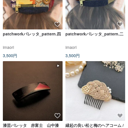
patchworkバレッタ_pattern.四
patchworkバレッタ_pattern.二
imaori
imaori
3,500円
3,500円
漆芸バレッタ 赤富士 山中漆
縁起の良い松と梅のヘアコーム /