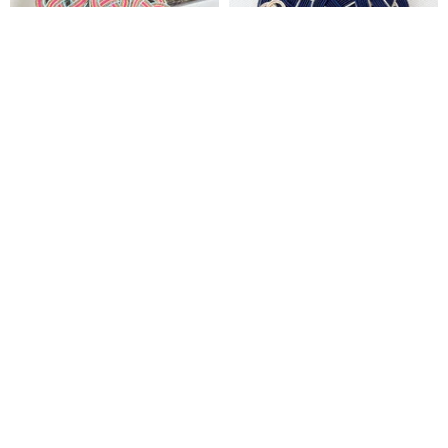
バレッタ【ハナミズキ】水引
水引・バレッタ・ネイビー・着
製 お花が揺れるバレッタ 和
物や浴衣用に似合う和風ヘアア
風 カラフル 大人可愛い
クセサリー・日本伝統【ギフ
Black mow
水引〜クラフトタイム
ト】
3,300円
4,800円
pinkoi限定販売品【日本伝統】
水引・バレッタ・ベージュ・着