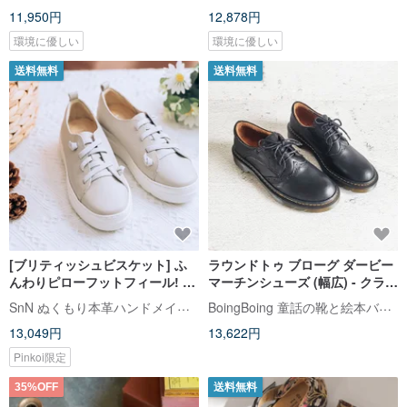
11,950円
12,878円
環境に優しい
環境に優しい
送料無料
送料無料
[ブリティッシュビスケット] ふ
ラウンドトゥ ブローグ ダービー
んわりピローフットフィール! 心
マーチンシューズ (幅広) - クラシ
地よい伸縮性シューズ ストラッ
ックブラック 本革レディースシ
SnN ぬくもり本革ハンドメイドシューズ
BoingBoing 童話の靴と絵本バッグ
プなしグレー22-26.5 大きいサイ
ューズ 大きいサイズ
13,049円
13,622円
ズ
Pinkoi限定
35%OFF
送料無料