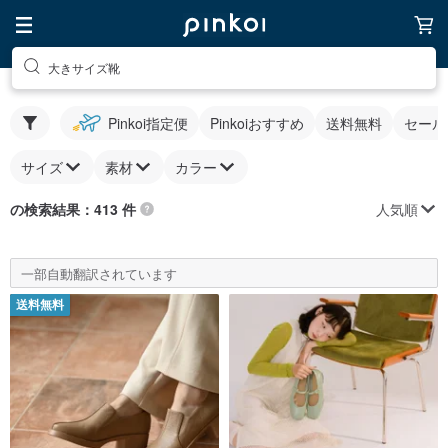
大きサイズ靴
Pinkoi指定便
Pinkoiおすすめ
送料無料
セール
サイズ
素材
カラー
人気順
の検索結果：413 件
一部自動翻訳されています
送料無料