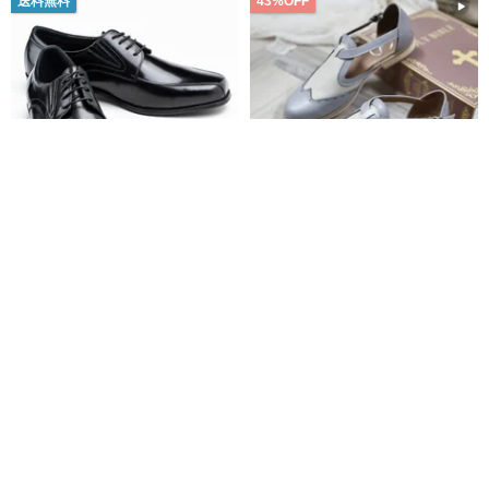
送料無料
43%OFF
上質を纏う紳士のレザーシュー
台湾手作り本革レディースシュ
ズ クラシックブラック (大きいサ
ーズ バイカラーメリージェーン
イズ)
幅広フラットシューズ オックス
amadeus-shoes
Shining Of World
フォード 大きいサイズ - ブルー
16,397円
9,880円
17,056円
グレー
カスタム可
36%OFF
送料無料