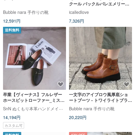
クール バックルバレエメリージ
ェーン インヒールシューズ
Bubble nara 手作りの靴
icalledlove
12,591円
7,326円
送料無料
卒業【ヴィーナス】フルレザー
一文字のアイブロウ風厚底ショ
ホースビットローファー_ミステ
ートブーツ - トワイライトブラウ
リアスブラック｜ハンドメイド
ン
SnN ぬくもり本革ハンドメイドシューズ
Bubble nara 手作りの靴
カスタム｜MIT 大きいサイズ
14,194円
20,220円
カスタム可