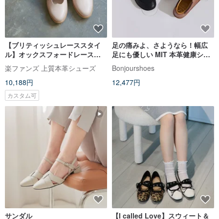
【ブリティッシュレーススタイ
足の痛みよ、さようなら！幅広
ル】オックスフォードレースレ
足にも優しい MIT 本革健康シュ
ディースシューズ。ローズピン
ーズ
楽ファンズ 上質本革シューズ
Bonjourshoes
ク
10,188円
12,477円
カスタム可
サンダル
【I called Love】スウィート＆