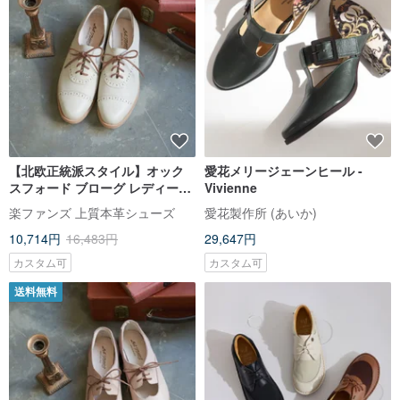
【北欧正統派スタイル】オック
愛花メリージェーンヒール -
スフォード ブローグ レディース
Vivienne
シューズ。アイボリー
楽ファンズ 上質本革シューズ
愛花製作所 (あいか)
10,714円
16,483円
29,647円
カスタム可
カスタム可
送料無料