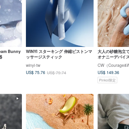
m Bunny
WINYI スターキング 伸縮ピストンマ
大人の砂糖泡立
器
ッサージスティック
オナニーデバイ
性専用大人
winyi-tw
CW（Courage&
US$ 149.36
US$ 75.76
US$ 79.74
Pinkoi限定