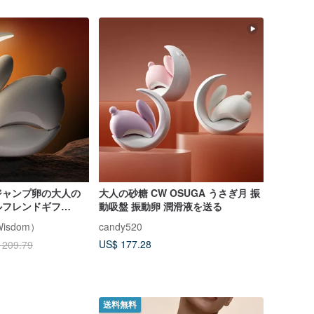
ジャンプ卵の大人の
大人の砂糖 CW OSUGA うさぎ月 振
ルフレンドギフ
動吸盤 振動卵 潤滑液を送る
Wisdom）
candy520
US$ 177.28
 209.79
送料無料