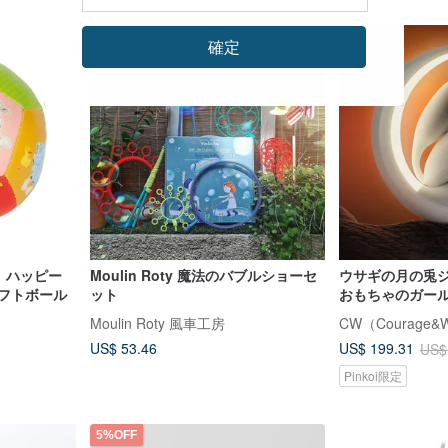
送料無料
確定
ィ ハッピー
Moulin Roty 魔法のバブルショーセ
ウサギの月の兎
ソフトボール
ット
おもちゃのガー
ト/CW
Moulin Roty 風車工房
CW（Courage&
US$ 53.46
US$ 199.31
US$
Pinkoi限定
5%OFF