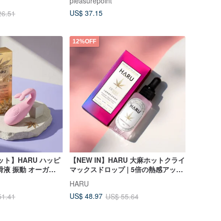
pleasurepoint
US$ 37.15
26.51
12%OFF
セット】HARU ハッピ
【NEW IN】HARU 大麻ホットクライ
滑液 振動 オーガズ
マックスドロップ | 5倍の熱感アップ
快感 女性向け
HARU
US$ 48.97
51.41
US$ 55.64