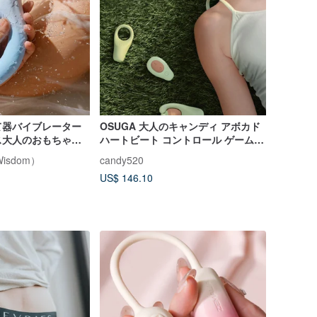
て器バイブレーター
OSUGA 大人のキャンディ アボカド
ス大人のおもちゃ女
ハートビート コントロール ゲーム
セット 大人のおもちゃ オナニー デ
Wisdom）
candy520
バイス マッサージ スティック
US$ 146.10