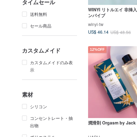
タイムセール
WINYI リトルエイ 非挿
送料無料
ンバイブ
winyi-tw
セール商品
US$ 46.14
US$ 48.56
カスタムメイド
12%OFF
カスタムメイドのみ表
示
素材
シリコン
コンセントレート・抽
潤滑剤 Orgasm by Jack 
出物