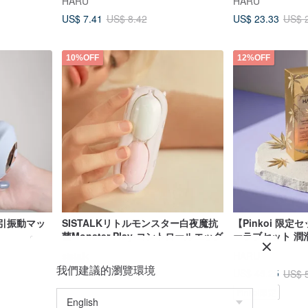
HARU
HARU
ダー 130ml
US$ 7.41
US$ 23.33
US$ 8.42
US$ 
10%OFF
12%OFF
吸引振動マッ
SISTALKリトルモンスター白夜魔抗
【Pinkoi 限定
菌Monster Play-コントロールエッグ
ーラブセット 潤
ム セックストイ
sistalk
HARU
我們建議的瀏覽環境
US$ 51.72
US$ 45.25
US$ 57.46
US$ 
Pinkoi限定