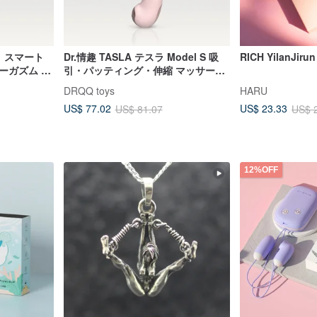
ラ）スマート
Dr.情趣 TASLA テスラ Model S 吸
RICH YilanJi
ーガズム 電
引・パッティング・伸縮 マッサージ
スティック アダルトグッズ
DRQQ toys
HARU
US$ 77.02
US$ 23.33
US$ 81.07
US$ 
12%OFF