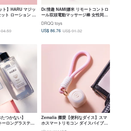
セット】HARU マジッ
Dr.情趣 NAMI娜米 リモートコントロ
ット ローション ク
ール双頭電動マッサージ棒 女性同性
クシュアルウェルネ
愛者向けの性具
DRQQ toys
US$ 86.76
104.59
US$ 91.32
べたつかない】
Zemalia 擲愛【便利なダイス】スマ
ルキーロングラスティ
ホスマートリモコン ダイスバイブレ
：初心者におすすめ
ーター 保護ケース＆ストラップ付き