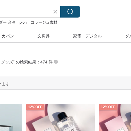
ダー 台湾
pion
コラージュ素材
るみ
・カバン
文房具
家電・デジタル
グ
トグッズ
” の検索結果：474 件
います
12%OFF
12%OFF