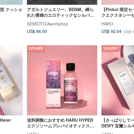
入型 クッショ
アダルトジュエリー、BDSM。縛ら
【Pinkoi 限定
れた裸婦のエロティックなシルバー
クエクスタシーセ
製フィギュアジュエリーペンダン
ライマックス セ
SEMIOTICAworkshop
HARU
ト。
スグッズ
US$ 86.00
US$ 92.04
US$ 
12%OFF
12%OFF
Herer
送料調整におすすめ HARU HYPER
【さっぱりして
エクソソームプレバイオティクスエ
DEWY 宜蘭シ
モーショナル潤滑剤 トゥルーラベン
ングローション