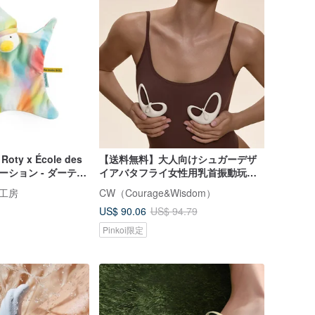
oty x École des
【送料無料】大人向けシュガーデザ
ボレーション - ダーティ
イアバタフライ女性用乳首振動玩
み
具、目に見えない装着型乳首クラン
風車工房
CW（Courage&Wisdom）
プ、エロティックセックス玩具
US$ 90.06
US$ 94.79
Pinkoi限定