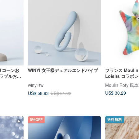
シリコーンお
WINYI 女王様デュアルエンドバイブ
フランス Moulin R
アラブルおも
Loisirs コラ
ダック ぬいぐる
winyi-tw
Moulin Roty 
US$ 30.29
US$ 58.83
US$ 61.92
5%OFF
送料無料