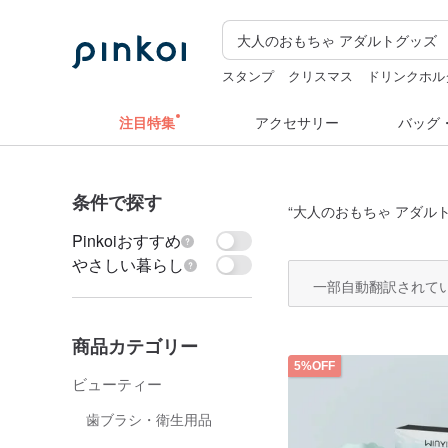
スタンプ
クリスマス
ドリンクホル
台湾 24金 ネックレス
水着
ぬいぐ
注目特集
アクセサリー
バッグ
条件で探す
“
大人のおもちゃ アダル
Pinkoiおすすめ
やさしい暮らし
一部自動翻訳されて
商品カテゴリー
5%OFF
ビューティー
歯ブラシ・衛生用品