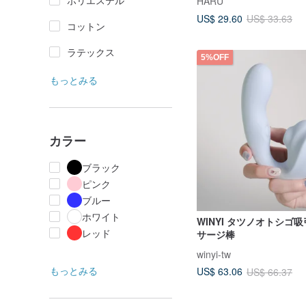
ポリエステル
HARU
US$ 29.60
US$ 33.63
コットン
ラテックス
5%OFF
もっとみる
カラー
ブラック
ピンク
ブルー
ホワイト
WINYI タツノオトシゴ
レッド
サージ棒
winyi-tw
もっとみる
US$ 63.06
US$ 66.37