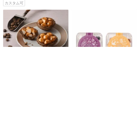
カスタム可
マカダミアナッツ・タルト(コー
【アイランドフルーツグミ マル
ヒー) | 10個入りボックス 手提げ
ベリーローゼル/パイナップルレ
袋付き
モン/アップルオレンジ】2箱セッ
シャンシンセレクト 上信饌玉
md-feast
ト
3,643円
4,293円