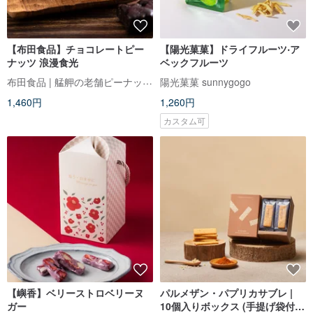
【布田食品】チョコレートピー
【陽光菓菓】ドライフルーツ‧ア
ナッツ 浪漫食光
ベックフルーツ
布田食品 | 艋舺の老舗ピーナッツ菓子
陽光菓菓 sunnygogo
1,460円
1,260円
カスタム可
【嶼香】ベリーストロベリーヌ
パルメザン・パプリカサブレ |
ガー
10個入りボックス (手提げ袋付