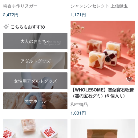
き)
嶼香手作りヌガー
シャンシンセレクト 上信饌玉
2,472円
1,171円
こちらもおすすめ
大人のおもちゃ
アダルトグッズ
女性用アダルトグッズ
【WHOLESOME】雲朵寶石軟糖
（雲の宝石グミ）(6 個入り)
オナホール
和生御品
1,031円