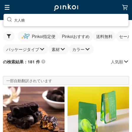
大人糖
Pinkoi指定便
Pinkoiおすすめ
送料無料
セール
パッケージタイプ
素材
カラー
人気順
の検索結果：181 件
一部自動翻訳されています