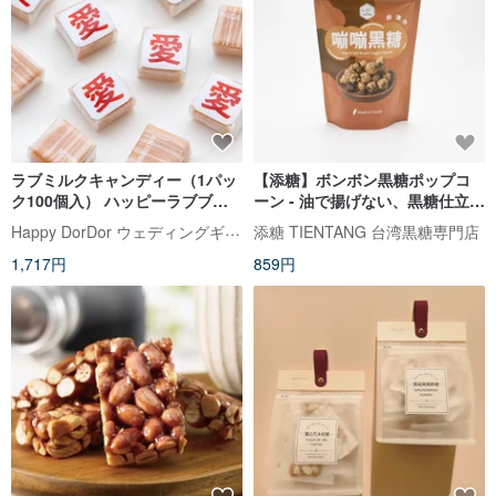
ラブミルクキャンディー（1パッ
【添糖】ボンボン黒糖ポップコ
ク100個入） ハッピーラブブレ
ーン - 油で揚げない、黒糖仕立
ッシング レストラン サンキュー
て、パーティーに最適、オフィ
Happy DorDor ウェディングギフト・フラワーギフト専門店
添糖 TIENTANG 台湾黒糖専門店
バレンタインアクティビティ
ススナック
1,717円
859円