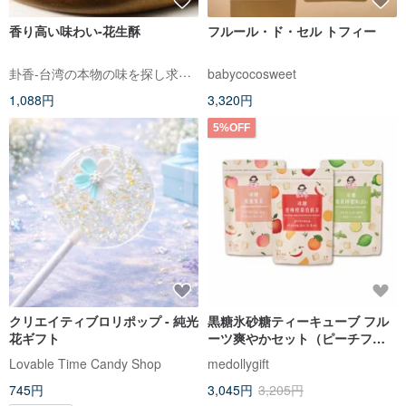
香り高い味わい-花生酥
フルール・ド・セル トフィー
卦香-台湾の本物の味を探し求めて
babycocosweet
1,088円
3,320円
5%OFF
クリエイティブロリポップ - 純光
黒糖氷砂糖ティーキューブ フル
花ギフト
ーツ爽やかセット（ピーチフル
ーツティー／アップルオレンジ
Lovable Time Candy Shop
medollygift
アールグレイティー／ミントレ
745円
3,045円
3,205円
モン）