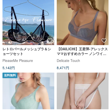
レトロパールメッシュブラ＆シ
【DAILICHI】王君萍-アレックス
ョーツセット
ママおすすめカラー ノンワイヤ
ー / ジャズビューティーレースラ
PleaseMe Pleasure
Delicate Touch
ビットイヤーカップブラ-グレー
5,142円
8,471円
送料無料