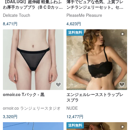
【DAILUQI】超伸縮 軽量ふわふ
薄手でピュアな色気、上質フレ
わ厚手カップブラ（B C Dカッ
ンチランジェリーセット。セン
プ）/ クラウドブルー
シュアルな装いを叶える、洗練
Delicate Touch
PleaseMe Pleasure
されたブラジャー。
8,471円
4,623円
送料無料
ornoir.co Tバック - 黒
エンジェルレースストラップレ
スブラ
ornoir.co ランジェリースタジオ
NUDE
3,320円
12,477円
送料無料