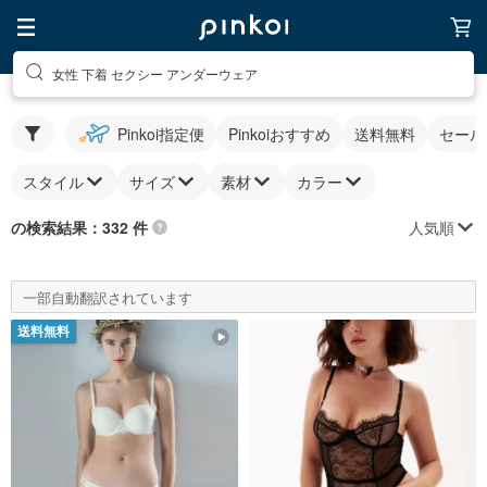
女性 下着 セクシー アンダーウェア
Pinkoi指定便
Pinkoiおすすめ
送料無料
セール
スタイル
サイズ
素材
カラー
人気順
の検索結果：332 件
一部自動翻訳されています
送料無料