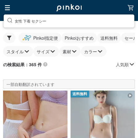
女性 下着 セクシー
Pinkoi指定便
Pinkoiおすすめ
送料無料
セール
スタイル
サイズ
素材
カラー
人気順
の検索結果：365 件
一部自動翻訳されています
送料無料