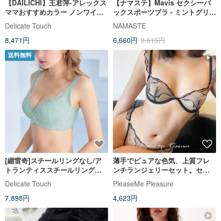
【DAILICHI】王君萍-アレックス
【ナマステ】Mavis セクシーバ
ママおすすめカラー ノンワイヤ
ックスポーツブラ - ミントグリー
ー / ジャズビューティーレースラ
ン
Delicate Touch
NAMASTE
ビットイヤーカップブラ-グレー
8,471円
6,660円
9,615円
送料無料
[綳雷奇]スチールリングなし/ア
薄手でピュアな色気、上質フレ
トランティススチールリングな
ンチランジェリーセット。セン
しプラス下着/ベリーフラワーブ
シュアルな装いを叶える、洗練
Delicate Touch
PleaseMe Pleasure
ルー
されたブラジャー。
7,898円
4,623円