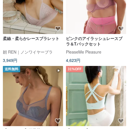
柔絲・柔らかレースブラレット
ピンクのアイラッシュレースブ
ラ＆Tバックセット
韌 REN｜ノンワイヤーブラ
PleaseMe Pleasure
3,949円
4,623円
送料無料
31%OFF