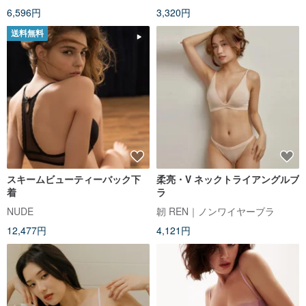
6,596円
3,320円
送料無料
スキームビューティーバック下
柔亮・V ネックトライアングルブ
着
ラ
NUDE
韌 REN｜ノンワイヤーブラ
12,477円
4,121円