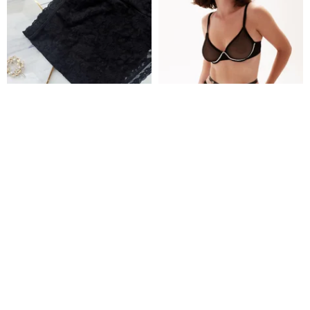
チャーミングなレイチェルレー
レトロパールメッシュブラ＆シ
スラウンジパンツ・台湾製
ョーツセット
ラブリー・樂芙莉 ハンドメイドランジェリー
PleaseMe Pleasure
1,717円
5,142円
送料無料
送料無料