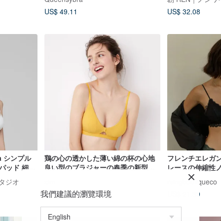
ジャマ セクシーパジャマ サテンパジ
US$ 49.11
US$ 32.08
ャマ
lda シンプル
鶏の心の透かした薄い綿の杯の心地
フレンチエレガ
パッド 細ス
良い型のブラジャーの春季の新型は
レースの伸縮性
ラ
鋼の輪の女性のブラジャーのセクシ
スタジオ
zim
rsingboutiqueco
ーな下着がありません
我們建議的瀏覽環境
US$ 40.22
US$ 21.39