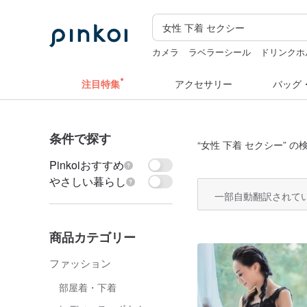
カメラ
ラベラーシール
ドリンクホ
ミッフィ
クリスマス
台湾 24金 
注目特集
アクセサリー
バッグ
条件で探す
“
女性 下着 セクシー
” の
Pinkoiおすすめ
やさしい暮らし
一部自動翻訳されて
商品カテゴリー
ファッション
部屋着・下着