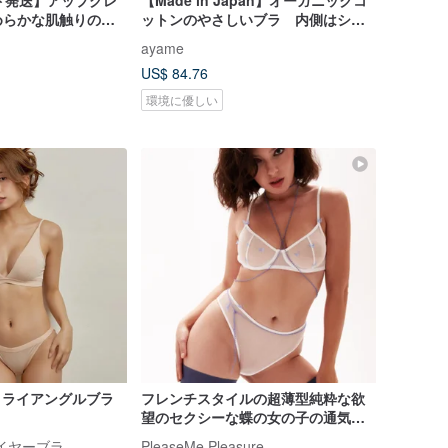
ド発送】アップグレ
【Made in Japan】オーガニックコ
めらかな肌触りのひ
ットンのやさしいブラ 内側はシル
スショーツ（ひんや
ク100パーセントで敏感肌にもおすす
ayame
肌に優しい）
め ノンワイヤー
US$ 84.76
環境に優しい
トライアングルブラ
フレンチスタイルの超薄型純粋な欲
望のセクシーな蝶の女の子の通気性
のあるブラジャーパンティセット
ワイヤーブラ
PleaseMe Pleasure