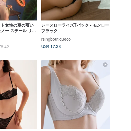
ット女性の夏の薄い
レースローライズTバック - モンロー
ノー スチール リン
ブラック
角形カップ ブラジャ
rsingboutiqueco
US$ 17.38
78.42