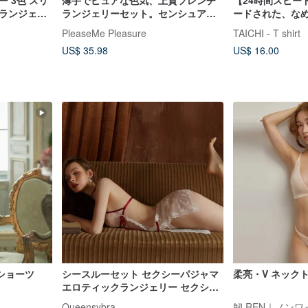
 3色 スリ
薄手でピュアな色気、上質フレンチ
【24時間スピー
ーランジェリ
ランジェリーセット。センシュアル
ードされた、な
な装いを叶える、洗練されたブラジ
んやりシームレ
PleaseMe Pleasure
TAICHI - T shirt
ャー。
りシルク素材／
US$ 35.98
US$ 16.00
ショーツ
シースルーセット セクシーパジャマ
柔亮・V ネック
エロティックランジェリー セクシー
ランジェリー 肌触りの良いシルクパ
Queensybra
韌 REN｜ノン