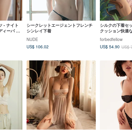
 - ナイト
シークレットエージェントフレンチ
シルクの下着セ
ディーバ デ
シンレイ下着
クッション快適な
イヤーブラ対
グ フランスの三
NUDE
forbedfellow
ー
US$ 106.02
US$ 54.90
US$ 