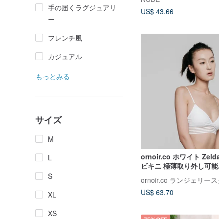
手の届くラグジュアリ
US$ 43.66
ー
フレンチ風
カジュアル
もっとみる
サイズ
M
ornoir.co ホワイト Ze
L
ビキニ 極薄取り外し可能
トラップ ノンワイヤーブ
S
ornoir.co ランジェリー
US$ 63.70
XL
XS