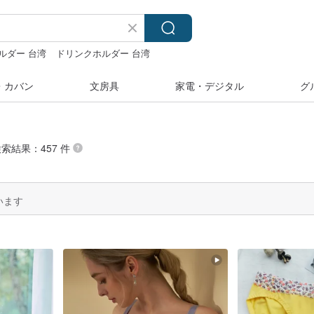
ルダー 台湾
ドリンクホルダー 台湾
ネックレス
pion
・カバン
文房具
家電・デジタル
グ
検索結果：457 件
います