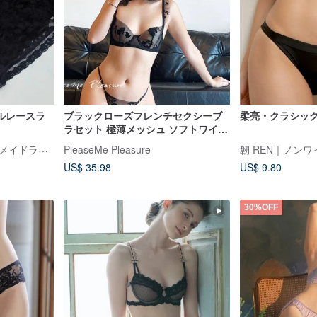
ルレースラ
ブラックローズフレンチセクシーブ
柔亮・クラシッ
ラセット 極薄メッシュ ソフトワイヤ
ー 大胸を小さく見せるランジェリー
ラブリー・樂芙莉 ハンドメイドランジェリー
PleaseMe Pleasure
韌 REN｜ノン
US$ 35.98
US$ 9.80
30%OFF